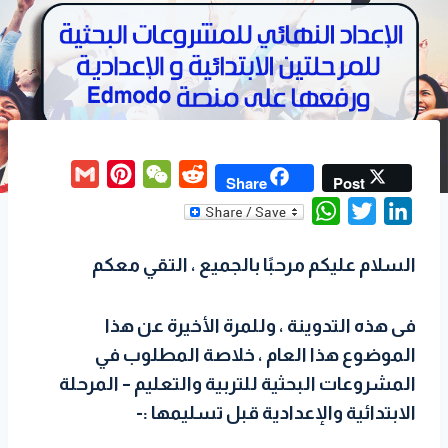
G
P
W
R
Share
Post
m
i
e
e
W
T
L
a
n
C
d
h
w
i
i
t
h
d
السلام عليكم مرحبًا بالجميع ، التقي معكم
a
i
n
l
e
a
i
t
t
k
r
t
t
s
t
e
فى هذه التدوينة ، وللمرة الأخيرة عن هذا
e
A
e
d
الموضوع هذا العام ، خلاصة المطلوب في
s
p
r
I
المشروعات البحثية للتربية والتعليم – المرحلة
t
p
n
الابتدائية والإعدادية قبل تسليمها :-