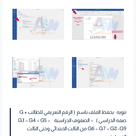
تنويه : يحفظ الملف باسم ( الرقم التعريفي للطالب + G
صفه الدراسي ) – الصفوف الدراسية G3 – G4 – G5 –
G6 – G7 – G8 -G9 من الثالث الابتدائي وحتى الثالث