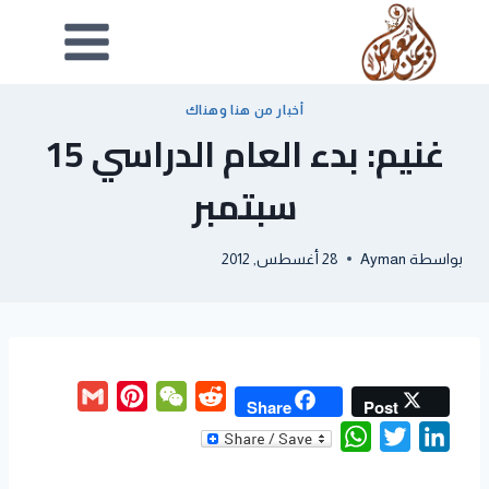
أخبار من هنا وهناك
غنيم: بدء العام الدراسي 15
سبتمبر
بواسطة
Ayman
28 أغسطس, 2012
G
P
W
R
Share
Post
m
i
e
e
W
T
L
a
n
C
d
h
w
i
i
t
h
d