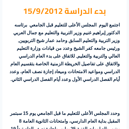
a
i
n
بدء الدراسة 15/9/2012
l
e
a
i
t
t
k
r
t
t
s
t
e
e
اجتمع اليوم المجلس الأعلى للتعليم قبل الجامعي برئاسه
A
e
d
s
الدكتور إبراهيم غنيم وزير التربية والتعليم مع جمال العربي
p
r
I
t
وزير التربية والتعليم السابق وحامد عمار شيخ التربويين,
p
n
ورئيس جامعه كفر الشيخ وعدد من قيادات وزارة التعليم
العالي والتربية والتعليم, للاتفاق على بدء العام الدراسي
والاتفاق على تفاصيل الخريطة الزمنية الخاصة بتقسيم العام
الدراسي ومواعيد الامتحانات وميعاد إجازة نصف العام، وعدد
أيام الفصل الدراسي الأول وعدد أيام الفصل الدراسي الثاني.
وحدد المجلس الأعلى للتعليم ما قبل الجامعي يوم 15 سبتمر
المقبل بداية العام الدارسي، وامتحانات الثانوية العامة 8
يونيو، والدبلومات الفنية 25 يوليو، وإجازة نصف العام تبدأ 19