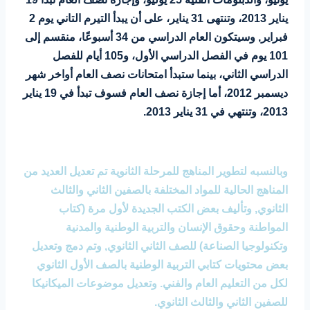
يناير 2013، وتنتهى 31 يناير، على أن يبدأ التيرم التاني يوم 2
فبراير, وسيتكون العام الدراسي من 34 أسبوعًا، منقسم إلى
101 يوم في الفصل الدراسي الأول، و105 أيام للفصل
الدراسي الثاني، بينما ستبدأ امتحانات نصف العام أواخر شهر
ديسمبر 2012، أما إجازة نصف العام فسوف تبدأ في 19 يناير
2013، وتنتهي في 31 يناير 2013.
وبالنسبه لتطوير المناهج للمرحلة الثانوية تم تعديل العديد من
المناهج الحالية للمواد المختلفة بالصفين الثاني والثالث
الثانوي, وتأليف بعض الكتب الجديدة لأول مرة (كتاب
المواطنة وحقوق الإنسان والتربية الوطنية والمدنية
وتكنولوجيا الصناعة) للصف الثاني الثانوي, وتم دمج وتعديل
بعض محتويات كتابي التربية الوطنية بالصف الأول الثانوي
لكل من التعليم العام والفني. وتعديل موضوعات الميكانيكا
للصفين الثاني والثالث الثانوي.