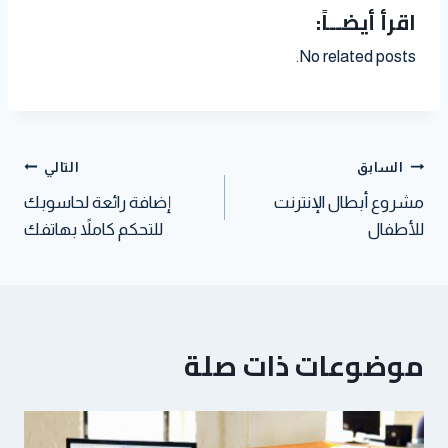
اقرأ أيضــاً:
i
t
h
d
a
i
n
l
e
a
i
t
t
k
No related posts.
r
t
t
s
t
e
e
A
e
d
s
p
r
I
t
p
n
السابق
التالي
مشروع أبطال الإنترنت
إضافة رائعة لحاسوبك
للأطفال
للتحكم كاملاً بهاتفك
موضوعات ذات صلة