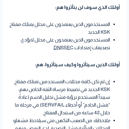
أولئك الذي سوف لن يتأثروا هم:
المستخدمون الذين يعتمدون على محلل يمتلك مفتاح
KSK الجديد
المستخدمون الذين يعتمدون على محلل لايؤدي
تصديقات إمتدادات
DNSSEC
أولئك الذين سيتأثروا وكيف سيتأثروا، هم:
إن لم تكن كافة محللات المستخدمين تمتلك مفتاح
KSK الجديد في تضبيط مرساة الثقة الخاص بهم،
سيبدأ المستخدم برؤية فشل تحليل الاسم (عادةً
“فشل الخادم” أو أخطاء SERVFAIL) في مرحلة ما
خلال 48 ساعة من استبدال المفتاح.
ملاحظة:
من الصعب التكهن متى سيلاحظ مشغلو
المحللات المتأثرة فشل التصديق لدى البعض منهم.