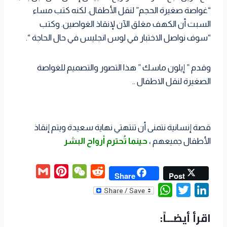
“غواصة صغيرة الحجم” لنقل الأطفال. لكنه كتب مساء
السبت أن الكهف مغلق الآن لإنقاذ الغواصين. وكتب
“سوف نواصل الاختبار في لوس انجليس في حال الحاجة “.
وقدم ” إيلون ماسك ” هذا التصور والتصميم للغواصة
الصغيرة لنقل الاطفال ..
قصة إنسانية نتمنى أن تنتهتي نهاية سعيدة ويتم إنقاذ
الأطفال جميعهم ،
حينما تُحترم أرواح البشر
G
P
W
R
Share
Post
m
i
e
e
W
T
L
a
n
C
d
h
w
i
اقرأ أيضــاً:
i
t
h
d
a
i
n