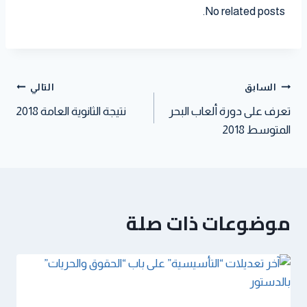
l
e
a
i
t
t
k
No related posts.
r
t
t
s
t
e
e
A
e
d
s
p
r
I
t
p
n
السابق
التالي
تعرف على دورة ألعاب البحر
نتيجة الثانوية العامة 2018
المتوسط 2018
موضوعات ذات صلة