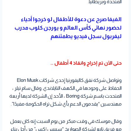
المتحدة وبريطانيا.
الفيفا صرح عن دعوة للأطفال لو خرجوا أحياء
لحضور نهائي كأس العالم و يورجن كلوب مدرب
ليفربول سجل فيديو يطمئنهم
حتى الآن تم إخراج وانقاذ 4 أطفال ..
وتواصل شركة نفق كاليفورنيا إحدى شركات Elon Musk
الحفاظ على وجودها في الكهف التايلاندي. وقال سام تيلر ،
المتحدث باسم شركة Boring ، الأحد إن الشركة لديها أربعة
مهندسين “يقدمون الدعم بأي شكل تراه الحكومة مفيدًا”.
وقال موسك في وقت مبكر من يوم السبت إنه كان يعمل
مع فريق تابع لشركة الصواريخ “سبيس إكس” من أجل بناء