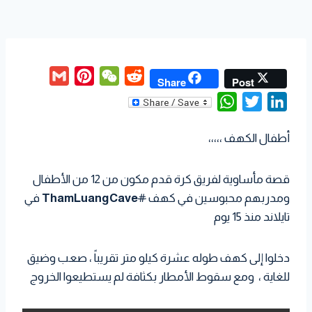
G
P
W
R
Share
Post
m
i
e
e
W
T
L
a
n
C
d
h
w
i
i
t
h
d
أطفال الكهف ،،،،،
a
i
n
l
e
a
i
t
t
k
r
t
t
قصة مأساوية لفريق كرة قدم مكون من 12 من الأطفال
s
t
e
e
ومدربهم محبوسين في كهف
#
ThamLuangCave
في
A
e
d
s
تايلاند منذ 15 يوم
p
r
I
t
p
n
دخلوا إلى كهف طوله عشرة كيلو متر تقريباً ، صعب وضيق
للغاية ، ومع سقوط الأمطار بكثافة لم يستطيعوا الخروج