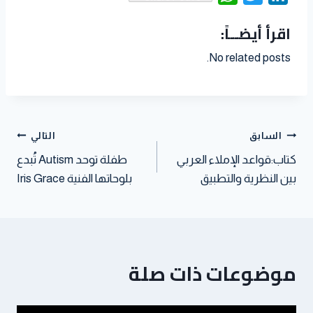
a
n
C
d
h
w
i
اقرأ أيضــاً:
i
t
h
d
a
i
n
l
e
a
i
t
t
k
No related posts.
r
t
t
s
t
e
e
A
e
d
s
p
r
I
t
p
n
السابق
التالي
كتاب:قواعد الإملاء العربي
طفلة توحد Autism تُبدع
بين النظرية والتطبيق
بلوحاتها الفنية Iris Grace
موضوعات ذات صلة