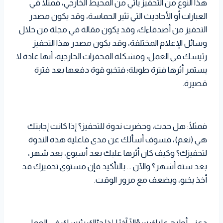
هذا النوع من التحفيز يأتي من المحيط الخارجي، فمثلًا في
العبارات أو الأحاديث التي تثير الحماسة، وقد يكون مصدر
التحفيز من أصدقاءك، وقد يكون مقالة في مجلة من خلال
وسائل الإعلام المختلفة، وقد يكون مصدر هذا التحفيز
رئيسك في العمل، ومشكلة المحفزات الخارجية، أنها عادة لا
يستمر أثرها فترة طويلة؛ فتخبو قوة دفعها بعد فترة
قصيرة.
فمثلًا: هل حدث، وحضرت ندوة للتحفيز؟ إذا كانت إجابتك
هي (نعم)، فسوف أسألك عن مدى فاعلية هذه الندوة
لتحفيزك؟ وكيف كان أثرها عليك بعد أسبوع، بعد شهر،
بعد ستة أشهر؟ والآن … بالتأكيد فإن مستوى تحفيزك قد
أخذ يخبو، ويضعف مع مرور الوقت.
دعني أطرح عليك سؤالًا آخرًا: إذا حيّاك رئيسك في العمل