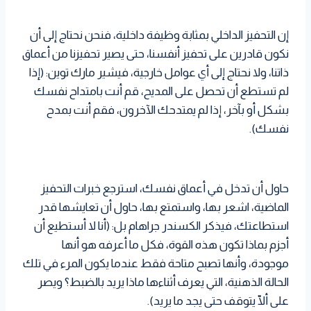
إن التحفيز الداخلي بمثابة وظيفة داخلية، فنحن نحتاج إلى أن
نكون قادرين على تحفيز أنفسنا، حتى يصير تحفيزنا من أعماق
ذاتنا، ولا نحتاج إلى أي عوامل خارجية، فيشير مارك توين: (إذا
لم تستطع أن تحصل على المديح، قم أنت بامتداح نفسك
بشكل أو بآخر، إذا لم يمتدحك الآخرون، فقم أنت بمدح
نفسك).
حاول أن تدخل في أعماق نفسك، استرجع خبرات التحفيز
الماضية، اشعر بها، واستمتع بها، حاول أن تعايشها قدر
استطاعتك، فيذكر الكسندر جراهام بل: (أنا لا أستطيع أن
أجزم بماذا تكون هذه القوة، فكل ما أعرفه هو أنها
موجودة، وأنها تصبح متاحة فقط عندما يكون المرء في تلك
الحالة الذهنية، التي يعرف أثناءها ماذا يريد بالضبط؟ ويصر
على ألّا يتوقف حتى يجد ما يريد).