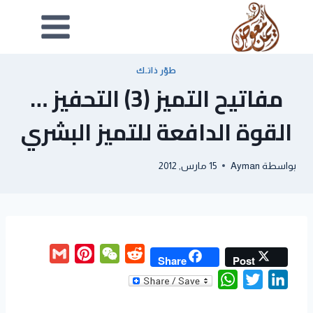
طوّر ذاتـك
مفاتيح التميز (3) التحفيز …
القوة الدافعة للتميز البشري
بواسطة
Ayman
15 مارس, 2012
G
P
W
R
Share
Post
m
i
e
e
W
T
L
a
n
C
d
h
w
i
i
t
h
d