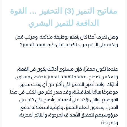
a
i
n
l
e
a
i
مفاتيح التميز (3) التحفيز … القوة
t
t
k
r
t
t
s
t
e
الدافعة للتميز البشري
e
A
e
d
s
p
r
I
وهل تعرف أحدًا كان يتمتع بوظيفة ملائمة، ومرتب مُجز،
t
p
n
ولكنه على الرغم من ذلك استقال؛ لأنه يفتقد التحفيز؟
عندما تكون محفزًا، فإن مستوى أدائك يكون في القمة،
والعكس صحيح، فعندما تفتقد التحفيز ينخفض مستوى
أداؤك، ولقد أصبح التحفيز الآن أكثر من أي وقت سابق
موضوعًا هامًا للمناقشة، وقد صدر كثير من الكتب في هذا
الموضوع، والتي تؤكد على أهميته، وأصبح الآن كثير من
المدراء يسعون لتعلم التحفيز، وكيفية استغلاله لدفع
مرؤوسيهم لتحقيق الأهداف المرجوة، والنتائج المجزية،
والمربحة.