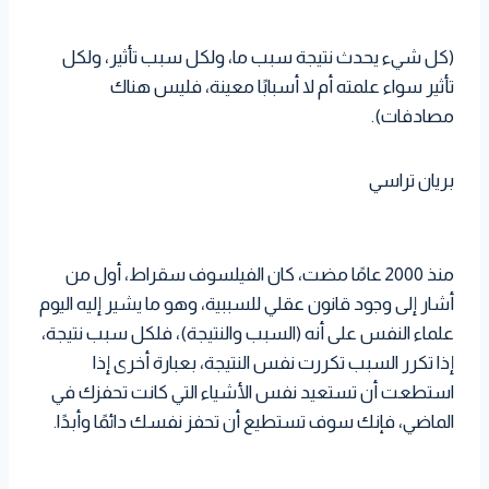
(كل شيء يحدث نتيجة سبب ما، ولكل سبب تأثير، ولكل
تأثير سواء علمته أم لا أسبابًا معينة، فليس هناك
مصادفات).
بريان تراسي
منذ 2000 عامًا مضت، كان الفيلسوف سقراط، أول من
أشار إلى وجود قانون عقلي للسببية، وهو ما يشير إليه اليوم
علماء النفس على أنه (السبب والنتيجة)، فلكل سبب نتيجة،
إذا تكرر السبب تكررت نفس النتيجة، بعبارة أخرى إذا
استطعت أن تستعيد نفس الأشياء التي كانت تحفزك في
الماضي، فإنك سوف تستطيع أن تحفز نفسك دائمًا وأبدًا.