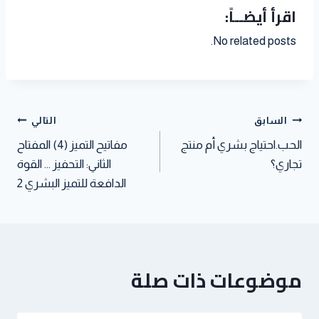
اقرأ أيضــاً:
i
t
h
d
a
i
n
l
e
a
i
t
t
k
No related posts.
r
t
t
s
t
e
e
A
e
d
s
p
r
I
t
p
n
السابق
التالي
الحب.احتياج بشري أم منتج
مفاتيح التميز (4) المفتاح
تجاري؟
الثاني: التحفيز … القوة
الدافعة للتميز البشري 2
موضوعات ذات صلة