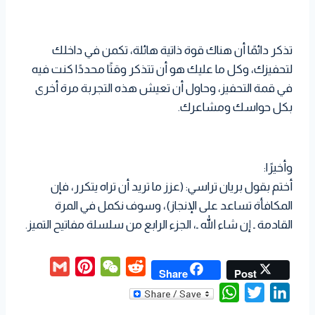
تذكر دائمًا أن هناك قوة ذاتية هائلة، تكمن في داخلك
لتحفيزك، وكل ما عليك هو أن تتذكر وقتًا محددًا كنت فيه
في قمة التحفيز، وحاول أن تعيش هذه التجربة مرة أخرى
بكل حواسك ومشاعرك.
وأخيرًا:
أختم بقول بريان تراسي: (عزز ما تريد أن تراه يتكرر، فإن
المكافأة تساعد على الإنجاز)، وسوف نكمل في المرة
القادمة ـ إن شاء الله ـ، الجزء الرابع من سلسلة مفاتيح التميز.
G
P
W
R
Share
Post
m
i
e
e
W
T
L
a
n
C
d
h
w
i