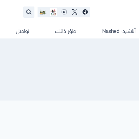
أناشيد- Nashed
طوّر ذاتـك
تواصل