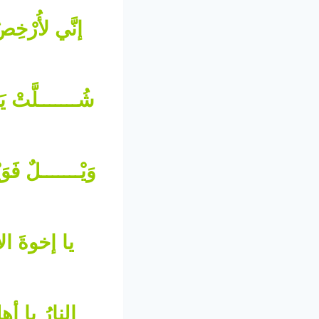
إنَّي لأُرْخِ
شُـــــــلَّتْ 
وَيْـــــــلٌ ف
يا إخوةَ الأ
النارُ يا أه