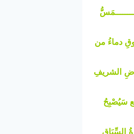
ـــــــمَسُّ
رُوقِ دماءُ من
عِرْضِ الشريفِ
 سَيُصْبِحُ
 السِّبَاقِ