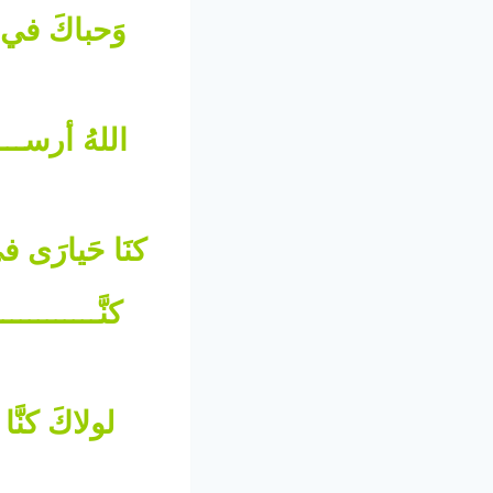
وَحباكَ في ي
اللهُ أرســــ
كنَا حَيارَى ف
كنَّـــــــــــ
لولاكَ كنَّا