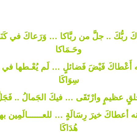
ـاكَ ربُّكَ .. جلَّ من ربَّاكا … وَرَعاكَ في كَن
وحَـمَاكا
 أَعْطاكَ فَيْضَ فَضائلٍ … لَم يُعْـطها في ال
سِوَاكَا
قٍ عظيمٍ وارْتَقَى … فيكَ الجَمالُ .. فَجَلَّ 
 أعطاكَ خيرَ رِسَالَةٍ … للعــــــالَمِين بها
هُدَاكَا