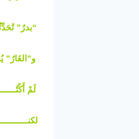
“بدرٌ” تُحَدِّ
و”الغَارُ” يُ
لَمْ أَكْتُــ
لكنــــــــــ