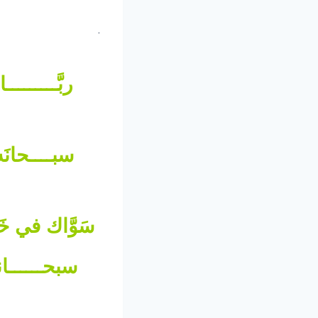
.
ربَّــــــــ
سبــــحانَه
سَوَّاك في خَل
سبحــــــانه