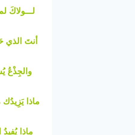
لـــولاكَ لم ن
أنتَ الذي حَن
والجِذْعُ يُ
ماذا يَزِيدُك 
ماذا يُفيدُ 