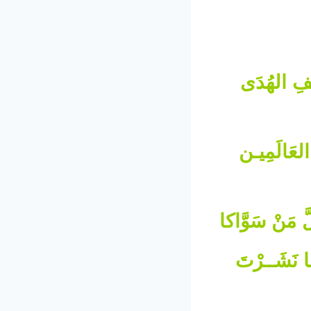
َفِ الهُدَى
عَالَمِيـن
مَنْ سَوَّاكا
 نَشَــرْتَ