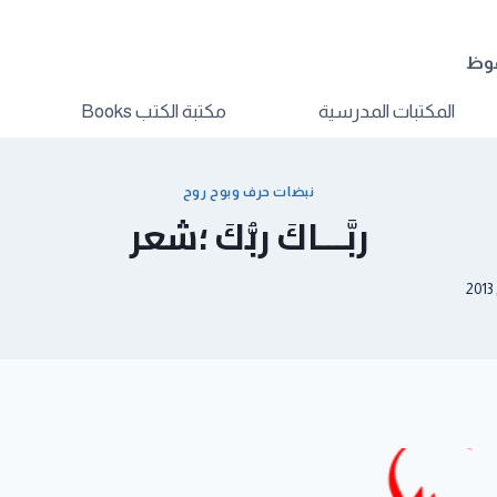
فوظ
المكتبات المدرسية
مكتبة الكتب Books
نبضات حرف وبوح روح
ربَّـــاكَ ربُّكَ ؛شعر