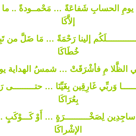
ومِ الحسابِ شَفاعَةً … مَحْمــودةً .. ما نَــ
إلاَّكَا
ـــــــــــلَكُم إلينا رَحْمَةً … مَا ضَلَّ من تَ
خُطَاكَا
ي الظَّلا مِ فأشْرَقَتْ … شمسُ الهداية يومَ 
ــــــا وَربِّي غَارِقِين بِغَيِّنَا … حتـــــــــى رَبَ
بِعُرَاكَا
 ساجِدِين لِصَخْــــــــــرَةٍ … أَوْ كَـــوْكَبٍ ..
الإشْراكَا