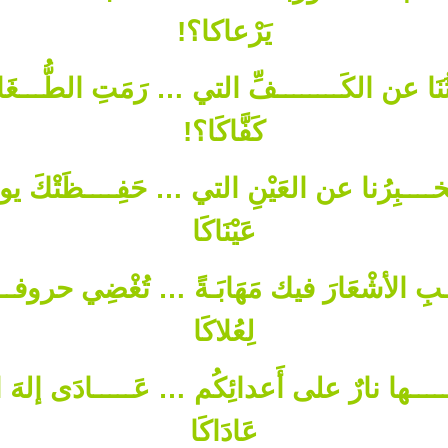
يَرْعاكا؟!
ثُنَا عن الكَــــــــفِّ التي … رَمَتِ الطُّـــغَا
كَفَّاكَا؟!
خــــبِرُنا عن العَيْنِ التي … حَفِــــظَتْكَ يو
عَيْنَاكَا
ـــــبِ الأشْعَارَ فيك مَهَابَـةً … تُغْضِي حروفـ
لِعُلاكَا
ــــــها نارٌ على أَعدائِكُم … عَـــــادَى إل
عَادَاكَا