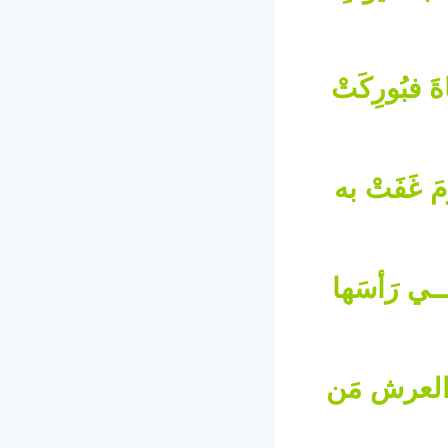
ةَ فبُورِكَتْ
مَ غَفَتْ به
ـــي رَأسَها
هَ العرش مَن