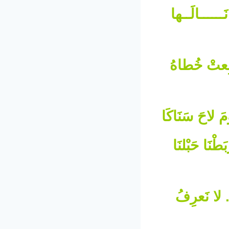
ــــالَــها
بِعتْ خُطاهُ
لاحَ سَنَاكَا
طْنَا حَبْلنَا
 لا نَعرِفُ