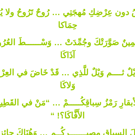
صُ دون عِرْضِكِ مُهجَتِي … رُوحٌ تَرُوحُ ولا يُـ
حِمَاكا
يَمِينٌ صَوَّرَتْكَ وجُمِّدَتْ … وَسْــــــطَ العُ
آذَاكَا
َوَيْلٌ ثــــم وَيْلٌ للَّذِي … قَدْ خَاضَ في ال
وَلاكَا
بقارِ رَمْزُ سِباقِكُـــــمْ … “مَنْ في القَطِيع
الأَفَّاكَا؟! “
لَ السباقِ مصِيـــــــركُــم … وَهُنَاكَ جائزةُ