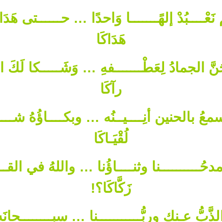
َعْــــبُدْ إلهًـــــــا وَاحدًا … حــــــتى هَدَا
هَدَاكَا
َّ الجمادُ لِعَطْـــــــفهِ … وَشَـــــكا لَكَ 
رآكَا
سمعُ بالحنين أنِــــيــنُه … وبكــــاؤُهُ شـــ
لُقْيَـاكَا
مدحُــــــــــنا وثنــــاؤُنا … واللهُ في القـ
زَكَّاكَا؟!
الذَّبُّ عـنك وربُّـــــــــــنا … سبــــــــحانَه