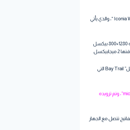
أعلنت شركة “أيسر” التايوانية يوم الخميس 18-10-2013 رسمياً عن حاسبها اللوحي الجديد “Iconia W4 “، والذي يأتي
وتم تزويد الحاسب اللوحي الجديد بشاشة قياسها 8 بوصة، بتقنية “IPS” تعرض الصورة بدقة 1280×800 بيكسل
ويعمل الجهاز بنظام تشغيل “ويندوز 8.1″، وبمعالج “آتوم” Atom الذي ينتمي إلى عائلة “باي ترايل” Bay Trail التي
ويضم الحاسب اللوحي “Iconia W4 ” مأخذاً من نوع “micro-USB” ومنفذاً من نوع “micro HDMI”، وتم تزويده
اتيح تتصل مع الجهاز