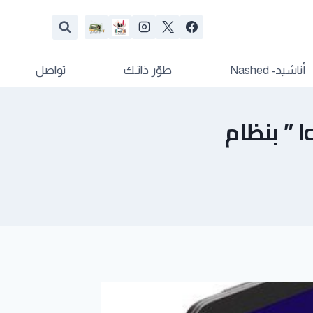
أناشيد- Nashed
طوّر ذاتـك
تواصل
“Acer” تُعلن عن الحاسب اللوحي ” Iconia W4 ” بنظام