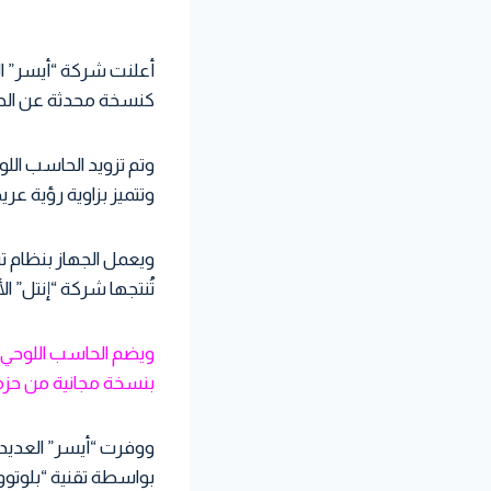
كنسخة محدثة عن الحاسب اللو
وتتميز بزاوية رؤية عريضة، وبكاميرا خلفية دقتها 5
تُنتجها شركة “إنتل” الأمريكي
بنسخة مجانية من حزمة البرامج المكتبية ” 013
ووفرت “أيسر” العديد 
بواسطة تقنية “بلوتووث”، ي