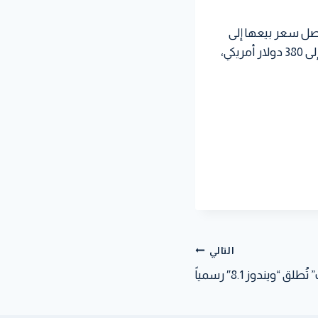
ى منهما سعة تخزين داخلية قدرها 32 جيجابايت ويصل سعر بيعها إلى
330 دولار أمريكي، في حين تمتلك الثانية سعة تخزين قدرها 64 جيجابايت ويصل سعر بيعها إلى 380 دولار أمريكي،
التالي
“ويندوز 8.1″ رسمياً