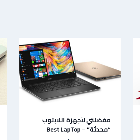
مفضلتي لأجهزة اللابتوب
“محدثة” – Best LapTop