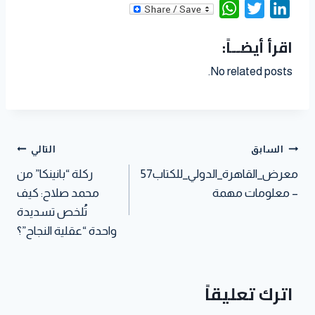
m
i
e
e
W
T
L
a
n
C
d
h
w
i
اقرأ أيضــاً:
i
t
h
d
a
i
n
l
e
a
i
t
t
k
No related posts.
r
t
t
s
t
e
e
A
e
d
s
p
r
I
t
p
n
السابق
التالي
معرض_القاهرة_الدولي_للكتاب57
ركلة “بانينكا” من
– معلومات مهمة
محمد صلاح: كيف
تُلخص تسديدة
واحدة “عقلية النجاح”؟
اترك تعليقاً