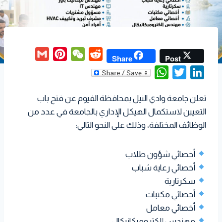
G
P
W
R
Share
Post
m
i
e
e
W
T
L
a
n
C
d
h
w
i
i
t
h
d
تعلن جامعة وادي النيل بمحافظة الفيوم عن فتح باب
a
i
n
l
e
a
i
التعيين لاستكمال الهيكل الإداري بالجامعة في عدد من
t
t
k
r
t
t
الوظائف المختلفة، وذلك على النحو التالي:
s
t
e
e
A
e
d
s
أخصائي شؤون طلاب
p
r
I
t
أخصائي رعاية شباب
p
n
سكرتارية
أخصائي مكتبات
أخصائي معامل
مهندس إلكتروميكانيكال