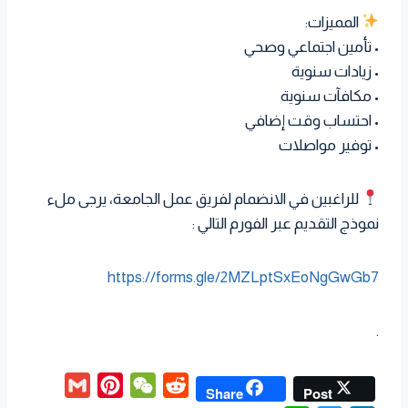
المميزات:
• تأمين اجتماعي وصحي
• زيادات سنوية
• مكافآت سنوية
• احتساب وقت إضافي
• توفير مواصلات
للراغبين في الانضمام لفريق عمل الجامعة، يرجى ملء
نموذج التقديم عبر الفورم التالي :
https://forms.gle/2MZLptSxEoNgGwGb7
.
G
P
W
R
Share
Post