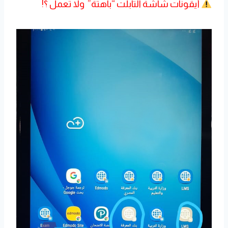
أيقونات شاشة التابلت “باهتة” ولا تعمل ؟!