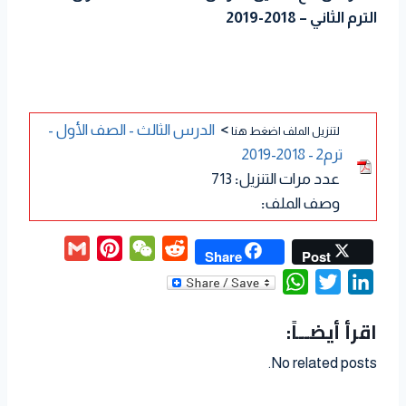
الترم الثاني – 2018-2019
>
الدرس الثالث - الصف الأول -
لتنزيل الملف اضغط هنا
ترم2 - 2018-2019
عدد مرات التنزيل
:
713
وصف الملف
:
G
P
W
R
Share
Post
m
i
e
e
W
T
L
a
n
C
d
h
w
i
اقرأ أيضــاً:
i
t
h
d
a
i
n
l
e
a
i
t
t
k
No related posts.
r
t
t
s
t
e
e