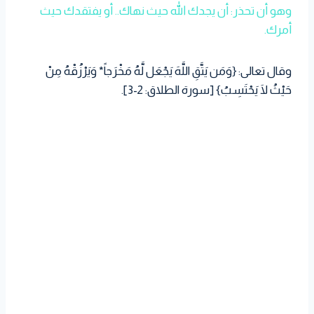
وهو أن تحذر: أن يجدك الله حيث نهاك.. أو يفتقدك حيث
أمرك.
وقال تعالى: {وَمَن يَتَّقِ اللَّهَ يَجْعَل لَّهُ مَخْرَجاً* وَيَرْزُقْهُ مِنْ
حَيْثُ لَا يَحْتَسِبُ} [سورة الطلاق: 2-3].