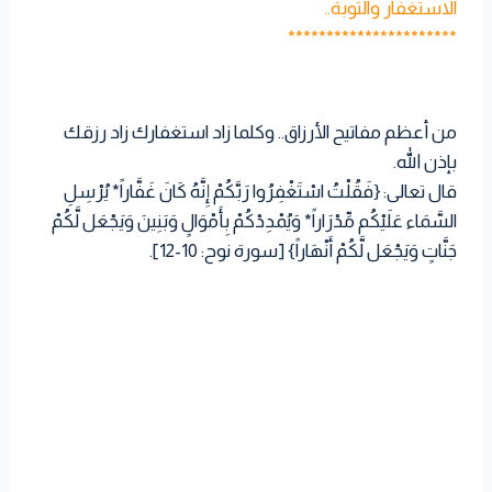
الاستغفار والتوبة..
**********************
من أعظم مفاتيح الأرزاق.. وكلما زاد استغفارك زاد رزقك
بإذن الله.
قال تعالى: {فَقُلْتُ اسْتَغْفِرُوا رَبَّكُمْ إِنَّهُ كَانَ غَفَّاراً* يُرْسِلِ
السَّمَاء عَلَيْكُم مِّدْرَاراً* وَيُمْدِدْكُمْ بِأَمْوَالٍ وَبَنِينَ وَيَجْعَل لَّكُمْ
جَنَّاتٍ وَيَجْعَل لَّكُمْ أَنْهَاراً} [سورة نوح: 10-12].