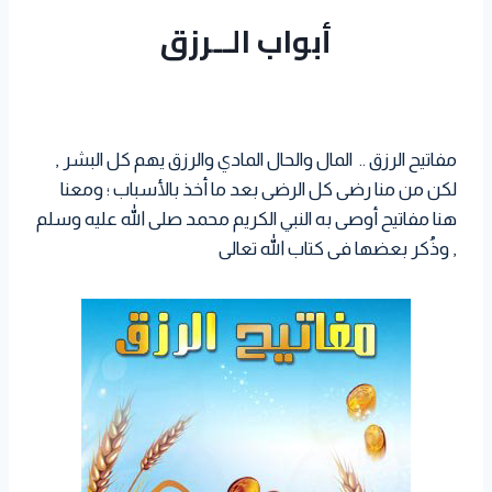
a
i
n
أبواب الــرزق
l
e
a
i
t
t
k
r
t
t
s
t
e
e
A
e
d
s
p
r
I
t
مفاتيح الرزق .. المال والحال المادي والرزق يهم كل البشر ,
p
n
لكن من منا رضى كل الرضى بعد ما أخذ بالأسباب
؛ ومعنا
هنا مفاتيح أوصى به النبي الكريم محمد صلى الله عليه وسلم
, وذُكر بعضها فى كتاب الله تعالى