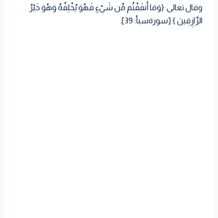
وقال تعالى: {وَمَا أَنفَقْتُم مِّن شَيْءٍ فَهُوَ يُخْلِفُهُ وَهُوَ خَيْرُ
الرَّازِقِينَ } [سورةسبأ: 39].