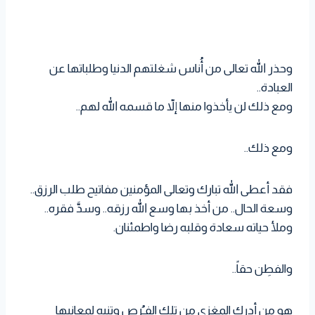
وحذر الله تعالى من أُناس شغلتهم الدنيا وطلباتها عن
العبادة..
ومع ذلك لن يأخذوا منها إلاّ ما قسمه الله لهم..
ومع ذلك..
فقد أعطى الله تبارك وتعالى المؤمنين مفاتيح طلب الرزق..
وسعة الحال.. من أخذ بها وسع الله رزقه.. وسدَّ فقره..
وملأ حياته سعادة وقلبه رضا واطمئنان.
والفطِن حقاً..
هو من أدرك المغزى من تلك الفـُرص وتنبه لمعانيها