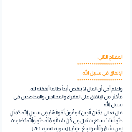
المفتاح الثاني:
**********************
الإنفاق في سبيل الله..
**********************
واعلم أخي أن المال لا ينقص أبداً طالما أنفقته لله..
فأكثر من الإنفاق على الفقراء والمحتاجين والمجاهدين في
سبيل الله.
قال تعالى: {مَّثَلُ الَّذِينَ يُنفِقُونَ أَمْوَالَهُمْ فِي سَبِيلِ اللّهِ كَمَثَلِ
حَبَّةٍ أَنبَتَتْ سَبْعَ سَنَابِلَ فِي كُلِّ سُنبُلَةٍ مِّئَةُ حَبَّةٍ وَاللّهُ يُضَاعِفُ
لِمَن يَشَاءُ وَاللّهُ وَاسِعٌ عَلِيمٌ } [سورة البقرة: 261].