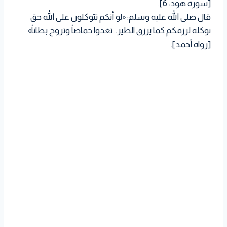
[سورة هود: 6].
قال صلى الله عليه وسلم: «لو أنكم تتوكلون على الله حق
توكله لرزقكم كما يرزق الطير.. تغدوا خماصاً وتروح بطاناً»
[رواه أحمد].