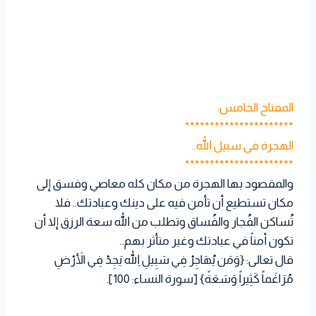
المفتاح الخامس:
**********************
الهجرة في سبيل الله..
**********************
والمقصود بها الهجرة من مكان كله معاصي وفسق إلى
مكان تستطيع أن تأمن فيه على دينك وعبادتك.. فلا
تُساكن الفُجار والفُساق وتطلب من الله سعة الرزق إلا أن
تكون أمناً في عبادتك وغير متأثر بهم..
قال تعالى: {وَمَن يُهَاجِرْ فِي سَبِيلِ اللّهِ يَجِدْ فِي الأَرْضِ
مُرَاغَماً كَثِيراً وَسَعَةً} [سورة النساء: 100].