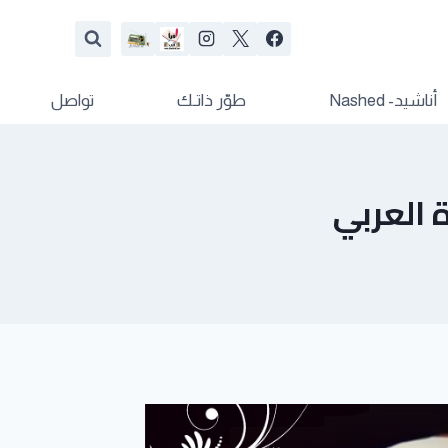
أناشيد- Nashed
طوّر ذاتـك
تواصل
 العربي