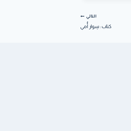
التالي
كتاب : سِوار أُمي