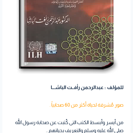
للمؤلف : عبدالرحمن رأفــت الباشـــا
صور مُشرقة لحياة أكثر من 60 صحابياً .
من أيسر وأبسط الكتب التى كُتبت عن صحابة رسول الله
صلى الله عليه وسلم والتعريف بحياتهم ..