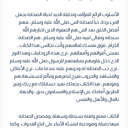
الأسلوب الرائع للمؤلف وتحليلة الجيد لحياة الصحابة يجعل
المرء يزداد حباً لصحابة النبي صلى الله عليه وسلم ، فهم
أفضل الخلق بعد النبي هم الصفوة الذين اختارهم الله
سبحانه وتعالى لنبيه صلى الله عليه وسلم ، هم الصحابة
الكِرام ، تتوق نفسك لعالمهم وأنت تجالس هذا الكتاب ،
تعيش أقوالهم وأفعالهم ، ترى هذه الروحانيات وهذا النور
الذى دخل قلوبهم بمبايعتهم للرسول صلى الله عليه وسلم
، ترى حب الصحابة له وحزنهم عليه عندما مات ، ترى الأماكن
والمشاهد والحروب تفرح لنصرهم وتتألم لاستشهادهم
وموتهم ، هذا الكتاب يجعلك تعيد حساباتك مع ربك وينير
الطريق أمامك عن الإسلام والمسلمون بحق ، والجهاد
بالمال والأهل والنفس .
الكتاب ممتع ولغته بسيطة وسهلة..وقصص الصحابة
فيها جميلة ونموذجية لتنشئة الأبناء على اتباع القدوات. وكما