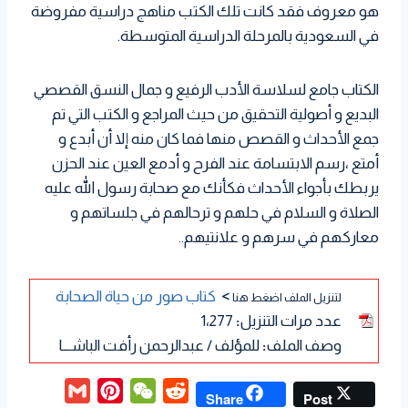
هو معروف فقد كانت تلك الكتب مناهج دراسية مفروضة
في السعودية بالمرحلة الدراسية المتوسطة.
الكتاب جامع لسلاسة الأدب الرفيع و جمال النسق القصصي
البديع و أصولية التحقيق من حيث المراجع و الكتب التي تم
جمع الأحداث و القصص منها فما كان منه إلا أن أبدع و
أمتع ،رسم الابتسامة عند الفرح و أدمع العين عند الحزن
يربطك بأجواء الأحداث فكأنك مع صحابة رسول الله عليه
الصلاة و السلام في حلهم و ترحالهم في جلساتهم و
معاركهم في سرهم و علانتيهم..
>
كتاب صور من حياة الصحابة
لتنزيل الملف اضغط هنا
عدد مرات التنزيل
:
1٬277
وصف الملف
:
للمؤلف / عبدالرحمن رأفت الباشـــا
G
P
W
R
Share
Post