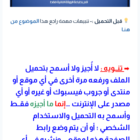
قبل التحميل :-
تنبيهات مهمة راجع هذا
الموضوع من
هنـا
تنــويه :
لا أُجيز ولا أسمح بتحميل
➡
الملف ورفعه مرة أخرى في أي موقع أو
منتدى أو جروب فيسبوك أو غيره أو أي
مصدر على الإنترنت …
إنما
ما أجيزه
فقــط
وأسمح به التحميل والاستخدام
الشخصي ؛ أو أن يتم وضع رابط
الصفحة هذه لموقعي ونشره في أي