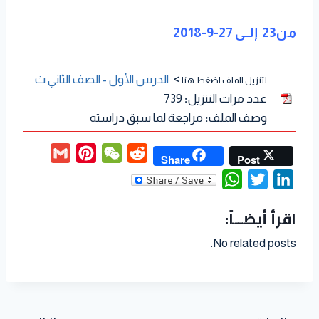
من23 إلــى 27-9-2018
>
الدرس الأول - الصف الثاني ث
لتنزيل الملف اضغط هنا
عدد مرات التنزيل
:
739
وصف الملف
:
مراجعة لما سبق دراسته
G
P
W
R
Share
Post
m
i
e
e
W
T
L
a
n
C
d
h
w
i
اقرأ أيضــاً:
i
t
h
d
a
i
n
l
e
a
i
t
t
k
No related posts.
r
t
t
s
t
e
e
A
e
d
s
p
r
I
t
p
n