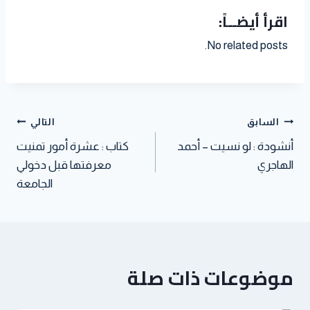
h
w
i
اقرأ أيضــاً:
i
t
h
d
a
i
n
l
e
a
i
t
t
k
No related posts.
r
t
t
s
t
e
e
A
e
d
s
p
r
I
t
p
n
السابق
التالي
أنشودة : لو نسيت – أحمد
كتاب : عشرة أمور تمنيت
الهاجري
معرفتها قبل دخولي
الجامعة
موضوعات ذات صلة