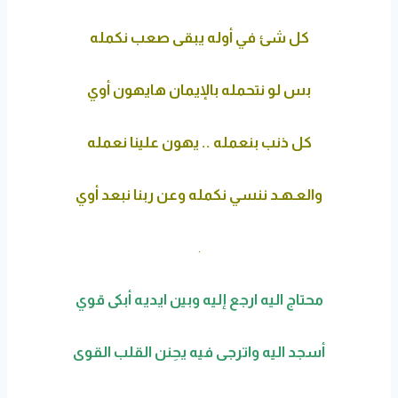
كل شئ في أوله يبقى صعب نكمله
بس لو نتحمله بالإيمان هايهون أوي
كل ذنب بنعمله .. يهون علينا نعمله
والعـهـد ننسي نكمله وعن ربنا نبعد أوي
.
محتاج اليه ارجع إليه وبين ايديه أبكى قوي
أسجد اليه واترجى فيه يحِنن القلب القوى