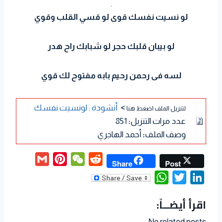
.
لو نسيت نفسك قوى لو قسي القلب وقوي
لو بيبان قلبك حجر لو شبابك راح هدر
لسه فى رحمن رحيم بابه مفتوح لك قوي
>
أنشودة : لونسيت نفسك
لتنزيل الملف اضغط هنا
عدد مرات التنزيل
:
851
وصف الملف
:
أحمد الهاجري
G
P
W
R
Share
Post
m
i
e
e
W
T
L
a
n
C
d
h
w
i
اقرأ أيضــاً:
i
t
h
d
a
i
n
l
e
a
i
t
t
k
No related posts.