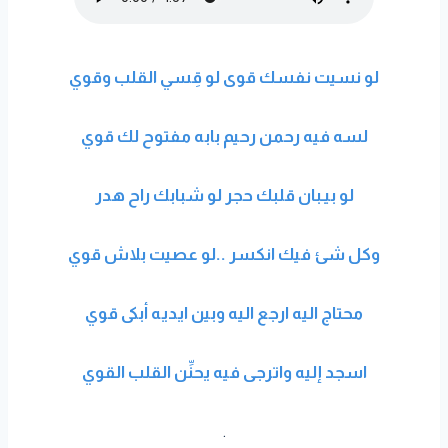
لو نسيت نفسك قوى لو قِسي القلب وقوي
لسه فيه رحمن رحيم بابه مفتوح لك قوي
لو بيـبان قلبك حجر لو شبابك راح هدر
وكل شئ فيك انكسر ..لو عصيت بلاش قوي
محتاج اليه ارجع اليه وبين ايديه أبكى قوي
اسجد إليه واترجى فيه يحنِّن القلب القوي
.