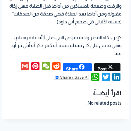
والرفث وطعمة للمساكين من أداها قبل الصلاة فهي زكاة
مقبولة ومن أداها بعد الصلاة فهي صدقة من الصدقات”
(حسنه الألباني في صحيح أبي داود).
?
إذن زكاة الفطر واجبة بفرض النبي صلى الله عليه وسلم ،
وهي فرض على كل مسلم صغير أو كبير ذكر أو أنثى حر أو
عبد.
G
P
W
R
Share
Post
m
i
e
e
W
T
L
a
n
C
d
h
w
i
اقرأ أيضــاً:
i
t
h
d
a
i
n
l
e
a
i
t
t
k
No related posts.
r
t
t
s
t
e
e
A
e
d
s
p
r
I