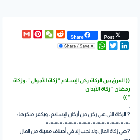
G
P
W
R
Share
Post
m
i
e
e
W
T
L
a
n
C
d
h
w
i
i
t
h
d
a
i
n
l
e
a
i
t
t
k
r
t
t
(( الفرق بين الزكاة ركن الإسلام ” زكاة الأموال” ، وزكاة
s
t
e
e
رمضان ” زكاة الأبدان
A
e
d
s
” ))
p
r
I
t
.
p
n
?
الزكاة التى هي ركن من أركان الإسلام ، ويكفر منكرها :
-=-=-=-=-=-=-=-=-=-=-=-=-=-=-=-=-=-=
?
هي زكاة المال ولا تجب إلا في أصناف معينة من المال
وهي: