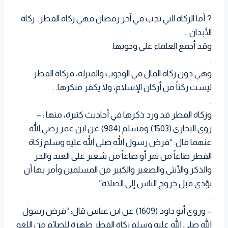
?
أما الزكاة التي تجب في آخر رمضان فهي زكاة الفطر.. زكاة
الأبدان …
وقد أجمع العلماء على وجوبها.
.
وهي دون زكاة المال في الوجوب والمنزلة، فزكاة الفطر
ليست ركناً من أركان الإسلام، ولا يكفر منكرها. .
.
وزكاة الفطر قد ورد ذكرها في أحاديث كثيرة، منها : –
روى البخاري (1503) ومسلم (984) عن ابن عمر رضي الله
عنهما قال: “فرض رسول الله صلى الله عليه وسلم زكاة
الفطر صاعاً من تمر أو صاعاً من شعير على العبد والحر
والذكر والأنثى والصغير والكبير من المسلمين وأمر بها أن
تؤدى قبل خروج الناس إلى الصلاة”.
.
– وروى أبو داود (1609) عن ابن عباس قال: “فرض رسول
الله صلى الله عليه وسلم زكاة الفطر طهرة للصائم من اللغو