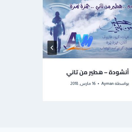
أنشودة – هطير من تاني
ولا صُحب
بواسطة
Ayman
16 مارس, 2018
بواسطة
man