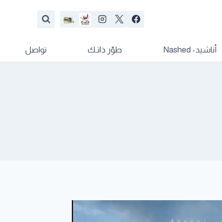
أناشيد- Nashed
طوّر ذاتـك
تواصل