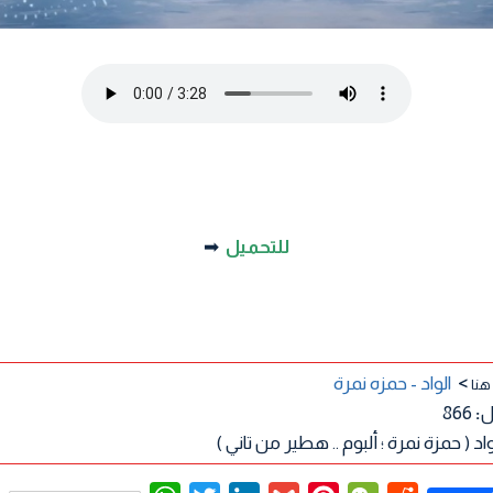
للتحميل
➡
>
الواد - حمزه نمرة
هنا
ل
:
866
اد ( حمزة نمرة ؛ ألبوم .. هطير من تاني )