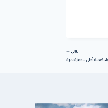
التالي
لا صُحبة أحلى – حمزة نمرة