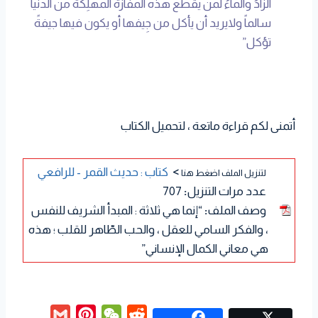
الزادُ والماءُ لمن يقطع هذه المفازةَ المهلِكة من الدنيا
سالماً ولايريد أن يأكل من جِيفها أو يكون فيها جيفةً
تؤكل”
أتمنى لكم قراءة ماتعة ، لتحميل الكتاب
>
كتاب : حديث القمر - للرافعي
لتنزيل الملف اضغط هنا
عدد مرات التنزيل
:
707
وصف الملف
:
“إنما هي ثلاثة : المبدأ الشريف للنفس
، والفكر السامي للعقل ، والحب الطّاهر للقلب ؛ هذه
هي معاني الكمال الإنساني”
G
P
W
R