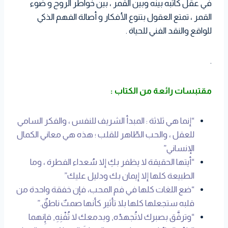
في عقل كاتبه بينه وبين القمر ، بين خواطر الروح و ضوء
القمر ، تمتع العقول بتنوع الأفكار و أصالة الفهم الذكي
للواقع والنقد الفني للحياة .
.
مقتبسات رائعة من الكتاب :
“إنما هي ثلاثة : المبدأ الشريف للنفس ، والفكر السامي
للعقل ، والحب الطّاهر للقلب ؛ هذه هي معاني الكمال
الإنساني”
“أيتها الحقيقة لا يظفر بكِ إلا سُعداء الفطرة ، وما
الطبيعة كلها إلا إيمان بك ودليل عليك”
“ضع اللغات كلها في فم المحب، فإن خفقة واحدة من
قلبه ستجعلها كلها بلا تأثير كأنها صمتٌ ناطقٌ.”
“وترفَّق بصبرك لاتُجهدْه, وبدمعك لا تُفْنِهِ, فإِنهما