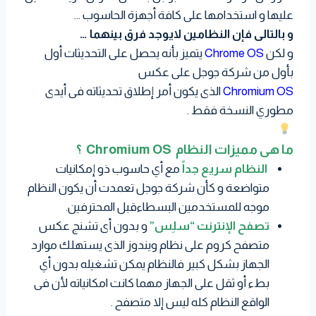
عليها و استخدامها على كافة أجهزة الحاسوب …
و بالتالى فإن النظامين لايوجد فرق بينهما …
و لكن
Chrome OS
يتميز بأنه يحصل على التحديثات أول
بأول من شركة جوجل على عكس
Chromium OS
الذى يكون أمر إطلاق تحديثاته فى أيدى
مطوري النسخة فقط .
ما هى مميزات النظام Chromium OS ؟
النظام سريع جداً
مع أي حاسوب ذو إمكانيات
متواضعة و كأن شركة جوجل تعمدت أن يكون النظام
موجه للمستخدمين البسطاءقبل المحترفين.
تصفح الإنترنت “سلِس”
و بدون أى تشنج عكس
متصفح كروم على نظام ويندوز الذى يستهلك موارد
الجهاز بشكل كبير فالنظام يمكن تشغيله بدون أي
بطء أو ثقل على الجهاز مهما كانت امكانياته لأن فى
الواقع النظام كله ليس إلا متصفح .