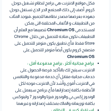
فكل مواقع الانترنت هي برامج لنظام تشغيل جوجل
كروم. أضف إلى ذلك المجتمع الحر الذي تستغل جوجل
جهوده بعرضها مصدر نظامها للجميع ،فيوجد المئات
من التطبيقات و الألعاب المختلفة التى يمكن
لمستخدمى
Chromium OS
تنصيبها مع العلم أن
التطبيقات تكون متاحة للتحميل من خلال Chrome
Store فقط فأي تطبيق يكون متوفر للتحميل على
متصفح كروم يكون أيضاً متوفر للتحميل على
Chromium OS
برامج مجانية أكثر ، برامج مدفوعة أقل :
الانترنت سيتيح لك بالتأكيد فرصة الحصول على
خدمات مجانية مقابل أي خدمة مدفوعة والتنافس
في الانترنت أقوى وأشد لأن الانترنت موجه لكل
الأنظمة بكافة إصداراتها فأي برنامج سيعمل على
الوندوز إكس بي والوندوز فيزتا والوندوز 7 ولينوكس
بكافة توزيعاته والماك بمختلف إصداراته وغيرهما
استقرار كبير في النظام :