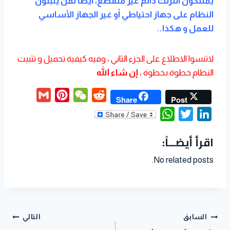
يمتلكون انترنت دائم غير منقطع، ايضاً لمن يثبتون
النظام على جهاز احتياطي أو غير الجهاز الأساسي
للعمل و هكذا..
لاتنسوا الاطلاع على الجزء الثاني ، وفيه كيفية تحميل و تثبيت
النظام خطوة بخطوة ،
إن شاء الله
G
P
W
R
Share
Post
m
i
e
e
W
T
L
a
n
C
d
h
w
i
اقرأ أيضــاً:
i
t
h
d
a
i
n
l
e
a
i
t
t
k
No related posts.
r
t
t
s
t
e
e
A
e
d
s
p
r
I
t
p
n
السابق
التالي