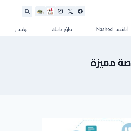
أناشيد- Nashed
طوّر ذاتـك
تواصل
رصة مميزة