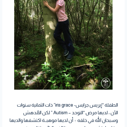
الطفلة “إيريس جرايس- iris grace” ذات الثمانية سنوات
الآن ، لديها مرض “التوحد – Autism ” لكن المُدهش
وسبحان الله في خلقه ؛ أن لديها موهبــة اكتشفها والديها