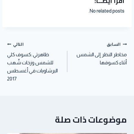
اقرأ أيضــاً:
a
i
n
l
e
a
i
t
t
k
No related posts.
r
t
t
s
t
e
e
A
e
d
s
p
r
I
t
p
n
السابق
التالي
مخاطر النظر إلى الشمس
ظاهرتي :كسوف كلي
أثناء كسوفها
للشمس وزخات شُهب
البرشاويات في أغسطس
2017
موضوعات ذات صلة