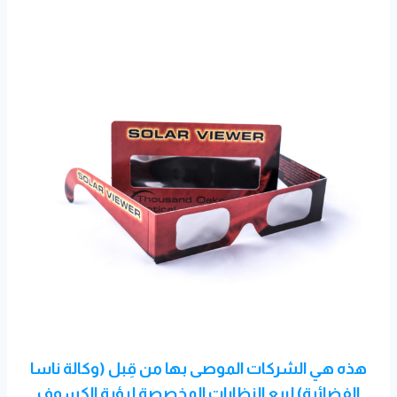
هذه هي الشركات الموصى بها من قِبل (وكالة ناسا
الفضائية) لبيع النظارات المخصصة لرؤية الكسوف