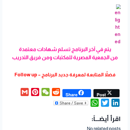
يتم في آخر البرنامج تسلم شهادات معتمدة
من الجمعية المصرية للمكتبات ومن فريق التدريب
فضلاً المتابعة لمعرفة جديد البرنامج – Follow up
G
P
W
R
Share
Post
m
i
e
e
W
T
L
a
n
C
d
h
w
i
اقرأ أيضــاً:
i
t
h
d
a
i
n
l
e
a
i
t
t
k
No related posts.