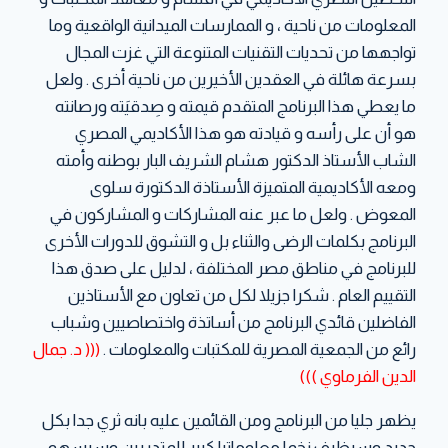
المعلومات من ناحية ، و الممارسات الميدانية الواقعية وما
تواجهها من تحديات التقنيات المتنوعة التي غزت المجال
بسرعة هائلة في العقدين الأخيرين من ناحية أخرى . ولعل
ما يعطي هذا البرنامج المتقدم قيمته و صِدقيَته ورصانته
هو أن على رأسه و قيادته هو هذا الأكاديمي المصري
الشاب الأستاذ الدكتور هشام الشريف البار بوطنه وأمته
ومعه الأكاديمية المتميزة الأستاذة الدكتورة سلوى
المعوض . ولعل ما عبر عنه المشاركات و المشاركون في
البرنامج بكلمات الرضى والثناء بل و التشوق للدورات الأخرى
للبرنامج في مناطق مصر المختلفة ، لدليل على صدق هذا
التقييم العام . شكرا جزيلا لكل من تعاون مع الأستاذين
الفاضلين قائدي البرنامج من أساتذة واختصاصيين وشباب
رائع من الجمعية المصرية للمكتبات والمعلومات .
((( د. جمال
الدين الفرماوي )))
يظهر جليا من البرنامج ومن القائمين عليه بانه ثري جدا بكل
جديد وسيظيف زخما معلوماتيا كبير للمتدربين وسيسهم