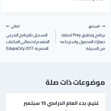
r
t
t
s
t
e
e
A
e
d
s
p
r
I
t
p
n
السابق
التالي
برنامج وتطبيق Prey لحماية
التسجيل بالبرنامج التدريبي
جهازك المحمول واسترجاعه
المتقدم لاخصائيي المكتبات
من السرقة
المصرية-2017 EdupaCity
موضوعات ذات صلة
غنيم: بدء العام الدراسي 15 سبتمبر