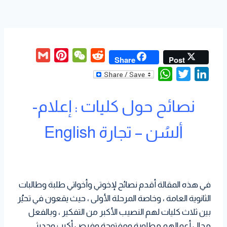
G
P
W
R
Share
Post
m
i
e
e
W
T
L
a
n
C
d
h
w
i
i
t
h
d
نصائح حول كليات : إعلام-
a
i
n
l
e
a
i
t
t
k
r
t
t
ألسُن – تجارة English
s
t
e
e
A
e
d
s
p
r
I
t
p
n
في هذه المقالة أقدم نصائح لإخوتي وأخواتي طلبة وطالبات
الثانوية العامة ، وخاصة المرحلة الأولى ، حيث يقعون في تحيُر
بين ثلاث كليات لهم النصيب الأكبر من التفكير ، وبالفعل
مجال أعمالهم مطلوبة ومفتوحة وفرص أكبر ؛ وحديثي