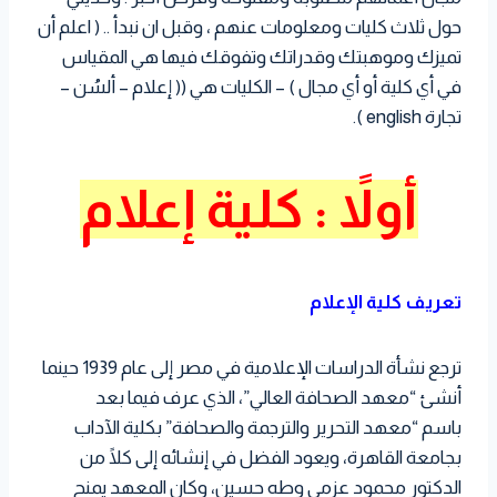
حول ثلاث كليات ومعلومات عنهم ، وقبل ان نبدأ .. ( اعلم أن
تميزك وموهبتك وقدراتك وتفوقك فيها هي المقياس
في أي كلية أو أي مجال ) – الكليات هي (( إعلام – ألسُن –
تجارة english ).
أولاً : كلية إعلام
تعريف كلية الإعلام
ترجع نشأة الدراسات الإعلامية في مصر إلى عام 1939 حينما
أنشئ “معهد الصحافة العالي”، الذي عرف فيما بعد
باسم “معهد التحرير والترجمة والصحافة” بكلية الآداب
بجامعة القاهرة، ويعود الفضل في إنشائه إلى كلًا من
الدكتور محمود عزمي وطه حسين، وكان المعهد يمنح