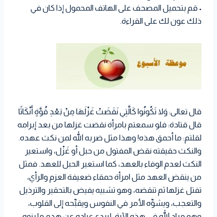
• قم بتحميل المصحف على الهاتف المحمول إذا كان في
ذلك عون لك على القراءة.
قال تعالى: وَلا تَكُونُوا كَالَّتِي نَقَضَتْ غَزْلَهَا مِنْ بَعْدِ قُوَّةٍ أَنْكَاثًا
قال قتادة: فلو سمعتم بامرأة نقضت غزلها من بعد إبرامه
لقلتم: ما أحمق هذه! وهذا مثل ضربه الله لمن نكث عهده.
والنكث حقيقته نقض المفتول من حبل أو غَزْل، واستعير
النكث لعدم الوفاء بالعهد، كما استعير الحبل للعهد. فمثل
من ينقض العهد مثل امرأة حمقاء ضعيفة العزم والرأي،
تفتل غزلها ثم تنقضه، وهو تشبيه يفيض بالتحقير والترذيل
والتعجب، ويشوِّه الأمر في النفوس ويقبِّحه إلى القلوب،
وهو مراد الله في هذه الآية، ليردع عباده عن هدم ما بنوه،