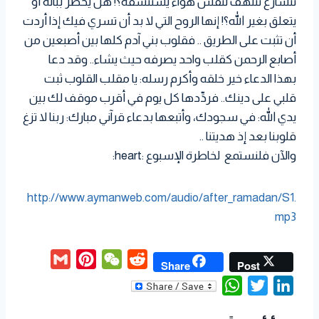
تتسارع تتلهف لنفس هواء يستنشقه؟! هل يخطر بباله أو
يتعلق بغير الله؟! إنها الروح التي لا بد أن تسري فيك إذا أردت
أن تثبت على الطريق .. فقلوب بني آدم كلها بين أصبعين من
أصابع الرحمن كقلب واحد يصرفه حيث يشاء.. وقد دعا
بهذا الدعاء خير خلقه وأكرم رسله: يا مقلب القلوب ثبت
قلبي على دينك.. فردِّدها كل يوم في أقرب موقف لك بين
يدي الله: في سجودك، وأتبعها بدعاء قرآني مبارك: ربنا لا تزغ
قلوبنا بعد إذ هديتنا ..
والآن فلنستمع لخاطرة الإسبوع :heart:
http://www.aymanweb.com/audio/after_ramadan/S1.
mp3
G
P
W
R
Share
Post
m
i
e
e
W
T
L
a
n
C
d
h
w
i
i
t
h
d