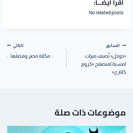
اقرأ أيضــاً:
a
i
n
l
e
a
i
t
t
k
No related posts.
r
t
t
s
t
e
e
A
e
d
s
p
r
I
t
p
n
السابق
التالي
«جوجل» تُضيف ميزات
:. مكانة مصر وفضلها . :
لمسية لمتصفح «كروم
كاناري»
موضوعات ذات صلة