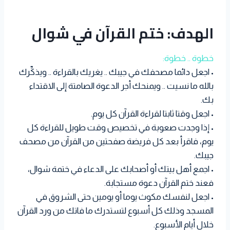
الهدف: ختم القرآن في شوال
خطوة .. خطوة:
• اجعل دائما مصحفك في جيبك .. يغريك بالقراءة .. ويذكِّرك
بالله ما نسيت .. ويمنحك أجر الدعوة الصامتة إلى الاقتداء
بك.
• اجعل وقتا ثابتا لقراءة القرآن كل يوم.
• إذا وجدت صعوبة في تخصيص وقت طويل للقراءة كل
يوم، فاقرأ بعد كل فريضة صفحتين من القرآن من مصحف
جيبك.
• اجمع أهل بيتك أو أصحابك على الدعاء في ختمة شوال،
فعند ختم القرآن دعوة مستجابة.
• اجعل لنفسك مكوث يوما أو يومين حتى الشروق في
المسجد وذلك كل أسبوع لتستدرك ما فاتك من ورد القرآن
خلال أيام الأسبوع.