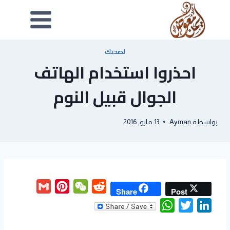
لصحتك
احذروا استخدام الهاتف
الجوال قبيل النوم
بواسطة
Ayman
13 مايو, 2016
G
P
W
R
Share
Post
m
i
e
e
W
T
L
a
n
C
d
h
w
i
i
t
h
d