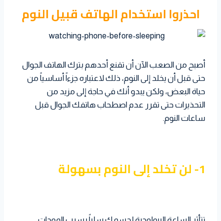
a
i
n
احذروا استخدام الهاتف قبيل النوم
l
e
a
i
t
t
k
r
t
t
s
t
e
e
A
e
d
s
p
r
I
أصبح من الصعب الآن أن تقنع أحدهم بترك الهاتف الجوال
t
p
n
حتى قبل أن يخلد إلى النوم، ذلك لاعتباره جزءاً أساسياً من
حياة البعض، ولكن يبدو أنك في حاجة إلى مزيد من
التحذيرات حتى تقرر عدم اصطحاب هاتفك الجوال قبل
ساعات النوم.
1- لن تخلد إلى النوم بسهولة
تتأثر الساعة البيولوجية لجسمك سلباً بسبب الموجات