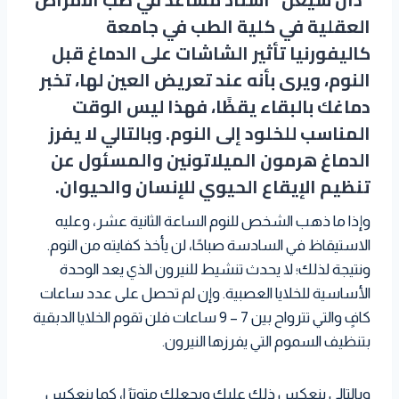
العقلية في كلية الطب في جامعة
كاليفورنيا تأثير الشاشات على الدماغ قبل
النوم، ويرى بأنه عند تعريض العين لها، تخبر
دماغك بالبقاء يقظًا، فهذا ليس الوقت
المناسب للخلود إلى النوم. وبالتالي لا يفرز
الدماغ هرمون الميلاتونين والمسئول عن
تنظيم الإيقاع الحيوي للإنسان والحيوان.
وإذا ما ذهب الشخص للنوم الساعة الثانية عشر، وعليه
الاستيقاظ في السادسة صباحًا، لن يأخذ كفايته من النوم.
ونتيجة لذلك؛ لا يحدث تنشيط للنيرون الذي يعد الوحدة
الأساسية للخلايا العصبية. وإن لم تحصل على عدد ساعات
كافٍ والتي تترواح بين 7 – 9 ساعات فلن تقوم الخلايا الدبقية
بتنظيف السموم التي يفرزها النيرون.
وبالتالي ينعكس ذلك عليك ويجعلك متوترًا، كما ينعكس