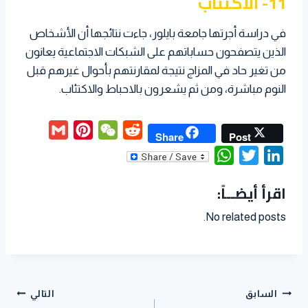
11- الاكتئاب
في دراسة أجرتها جامعة بايلور، جاءت نتائجها أن الأشخاص
الذين يتصفحون حساباتهم على الشبكات الاجتماعية يعانون
من تغير حاد في المزاج نتيجة لمقارنتهم بأحوال غيرهم قبل
النوم مباشرة، ومن ثم يشعرون بالاحباط والاكتئاب.
G
P
W
R
Share
Post
m
i
e
e
W
T
L
a
n
C
d
h
w
i
اقرأ أيضــاً:
i
t
h
d
a
i
n
l
e
a
i
t
t
k
No related posts.
r
t
t
s
t
e
e
A
e
d
s
p
r
I
t
p
n
السابق
التالي