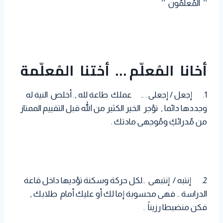
’’ المُعلّمُون ’’
أخانا المُعلّم … أختنا المُعلّمة
1. إجعل / إجعلى . .. عملك طاعة لله ,. أخلص النية له
وجددها دائما , تؤجر الخير الكثير من الله قبل التقييم الممتاز
من مُدرائكِ ومُوجهى مادتك .
2. إنتبه / إنتبهى ..لكل حركة وسكنة تؤديها داخل قاعة
الدراسة .. فهى محسوبة إما لك أو عليك أمام طلابك ,
فكن منضبطا رزيناً .