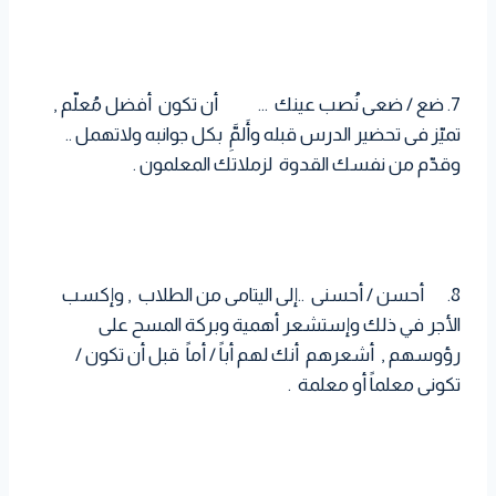
7. ضع / ضعى نُصب عينك … أن تكون أفضل مُعلّم ,
تميّز فى تحضير الدرس قبله وأَلمَِّ بكل جوانبه ولاتهمل ..
وقدّم من نفسك القدوة لزملاتك المعلمون .
8. أحسن / أحسنى ..إلى اليتامى من الطلاب , وإكسب
الأجر في ذلك وإستشعر أهمية وبركة المسح على
رؤوسهم , أشعرهم أنك لهم أباً / أماً قبل أن تكون /
تكونى معلماً أو معلمة .