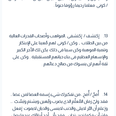
/ كونى معلما رحيما رؤوفا حنوناً .
13. إكتشف / إكتشفى ..المواهب وأصحاب القدرات العالية
من بين الطلاب , وكن / كونى لهم مُعينا على الإبتكار
وتنمية الموهبة وكن سببا فى ذلك يكن لك الأجر الكبير
والإسهام العظيم فى بناء حياتهم المستقبلية .. وكن على
ثقة أنهم لن ينسوك من صالح دعائهم .
14. أُمحْ / أُمحِ ..من تفكيرك شيء إسمه العصا لمن عصا ..
فقد ولىّ زمان المُعلّم الذى يضرب ويُهين ويشتم ويَسُبّ …
وإعلم أن البّر لايبلى والذنب لاينسى والديان لايموت إفعل
ماشأت فكما تدين تدان , فقد يأتى أحد أبناؤك عندما يصل