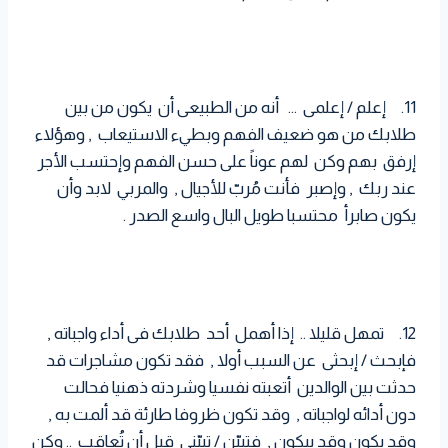
11. إعلم / إعلمى … أنه من الطبيعى أن يكون من بين
طلابك من هو ضعيف الفهم وبطيء الاستيعاب , وهؤلاء
إرفق بهم وكن لهم عوناً على حسن الفهم وإحتسب الأجر
عند ربك , وإصبر فأنت مُربّ للأجيال , والمربي لابد وأن
يكون صابرأ محتسبا طويل البال واسع الصدر .
12. تمهل قليلا .. إذا أهمل أحد طلابك فى أداء واجباته ,
فإبحث / إبحثى عن السبب أولا , فقد تكون مشاجرات قد
حدثت بين الوالدين أتعبته نفسيا وشردته ذهنيا فحالت
دون أدائه لواجباته , وقد تكون ظروفا طارئة قد ألمت به ,
وقد يكون وقد ييكون , فتبيّن / تبيّنى قبل أن تُعاقب .. وكن