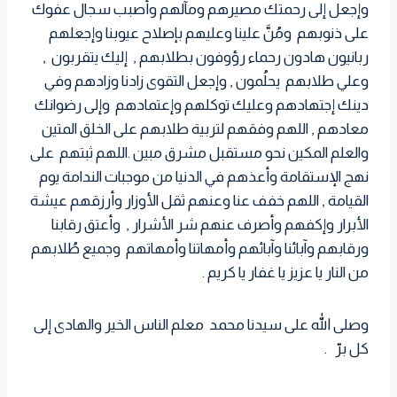
وإجعل إلى رحمتك مصيرهم ومآلهم وأصبب سجال عفوك
على ذنوبهم ومُنَّ علينا وعليهم بإصلاح عيوبنا وإجعلهم
ربانيون هادون رحماء رؤوفون بطلابهم , إليك يتقربون ,
وعلي طلابهم يحلُمون , وإجعل التقوى زادنا وزادهم وفي
دينك إجتهادهم وعليك توكلهم وإعتمادهم وإلى رضوانك
معادهم , اللهم وفقهم لتربية طلابهم على الخلق المتين
والعلم المكين نحو مستقبل مشرق مبين .اللهم ثبتهم على
نهج الإستقامة وأعذهم في الدنيا من موجبات الندامة يوم
القيامة , اللهم خفف عنا وعنهم ثقل الأوزار وأرزقهم عيشة
الأبرار وإكفهم وأصرف عنهم شر الأشرار , وأعتق رقابنا
ورقابهم وآبائنا وآبائهم وأمهاتنا وأمهاتهم وجميع طُلابهم
من النار يا عزيز يا غفار يا كريم .
وصلى الله على سيدنا محمد معلم الناس الخير والهادى إلى
كل برّ .