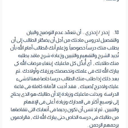
18. إحذر / إحذرى .. أن تتعمّد عدم التوضيح والبيان
والتفصيل لدروس مادتك من أجل أن يضطّر الطالب إلى أن
يطلب منك درساً خصوصياً .وإعلم أنك مُطالب أمام الله بأن
تُجيد الشرح والتفهيم والتبيين وإعادة شرح ماقد يطلبه
منك طلابك , أى أُبذُل كل ماعليك إبتغاء مرضات الله كى
يبارك الله لك فى علمك وتخصصك ورزقك وأولادك ..ثم
بعد ذلك إذا طلب منك الطالب درسا خاصا فهنا لاشيء
عليك ولاحرج يُصيبك , فقد أديت الأمانة كاملة فى قاعة
الدراسة وبذلت ماعليك وزيادة إلا أن طالبك هو الذى يحتاج
إلى توسيع أكثر فى المدارك وزيادة أعلى فى الإفهام
والتبيين . ثم لا تنس أن تكون رحيما فى أتعابك التى تتقاضاها
من طالبك فى درسه الخاص حتى يبارك الله لك , فالراحمون
يرحمهم الرحمن .