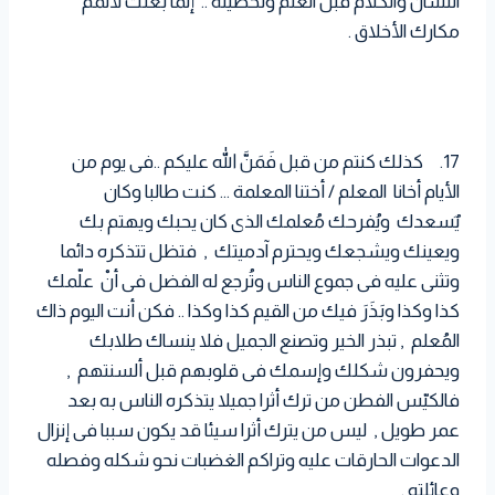
اللسان والكلام قبل العلم وتحصيله .. إنما بعثت لأتمم
مكارك الأخلاق .
17. كذلك كنتم من قبل فَمَنَّ الله عليكم ..فى يوم من
الأيام أخانا المعلم / أختنا المعلمة … كنت طالبا وكان
يٌسعدك ويُفرحك مُعلمك الذى كان يحبك ويهتم بك
ويعينك ويشجعك ويحترم آدميتك , فتظل تتذكره دائما
وتثنى عليه فى جموع الناس وتُرجع له الفضل فى أنْ علّمك
كذا وكذا وبَذَرَ فيك من القيم كذا وكذا .. فكن أنت اليوم ذاك
المُعلم , تبذر الخير وتصنع الجميل فلا ينساك طلابك
ويحفرون شكلك وإسمك فى قلوبهم قبل ألسنتهم ,
فالكيّس الفطن من ترك أثرا جميلا يتذكره الناس به بعد
عمر طويل , ليس من يترك أثرا سيئا قد يكون سببا فى إنزال
الدعوات الحارقات عليه وتراكم الغضبات نحو شكله وفصله
وعائلته .