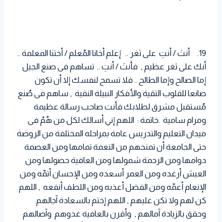
19. أنتَ / أنتِ على ثغر .. إعلم أخانا المُعلم / أختنا المعلمة ..
أنك على ثغر عظيم , فأنتَ / أنتِ .. تساهم فى صنع الجيل
إما الصالح وإما الطالح .. فلا تسمح لنفسك إلا أن تكون
صانعا للقلوب التقية والأفكار النبيلة النقية , ساهم فى صُنع
مُستقبل مشرق لطلابك فأنت صاحب رسالة عظيمة
ومرام سامية .خاتمة : اللهم إني أسالك لكل من هُمْ فى
ميدان التعليم والتدريس عامة بمراحله المختلفة من الروضة
حتى الجامعة أن تمنحهم من النعمة تمامها ومن العصمة
دوامها ومن الرحمة شمولها ومن العافية حصولها ومن
العيش أرغده ومن العمر أسعده ومن الإحسان أتمّه ومن
الإنعام أعمّه ومن الفضل أعذبه ومن اللطف أنفعه , اللهم
كن لهم ولا تكن عليهم , اللهم إختم بالسعادة آجالهم
وحقق بالزيادة آمالهم , وأقرن بالعافية غدوهم وآصالهم