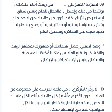
09. لاتفرّط / لاتفرّطى .. فى زينتك أمام طلابك ,
توسّط فى ذلك وإعتدل , فالمجال للعلم وليس سباق
لإستعراض الأزياء , فقد يكون من طلابك من لايجد مالا
يشترى به لباسا يستره أو حذائا يرتديه أو يصنع به نظارة
طبية تعينه على المذاكرة وتحصيل العلم .
" وهذا لايعنى إهمال هندامك أو ظهورك بمظهر الزهد
والتقشف وترقيع الملابس ولكننا قَصَدْنا الوسطية
والإعتدال وليس الإستعراض والإبتذال .
10. لاتركّز / لاتُركّزى .. فى قاعة الدراسة على مجموعة من
الطلاب دون الأخرى وأَشْعِرْ كل طلابك بأنك للكل ولست
للبعض , فلا محاباة لجارولا خاطر لقريب وإنما الكل
سواسية لهم حق الإهتمام منك .