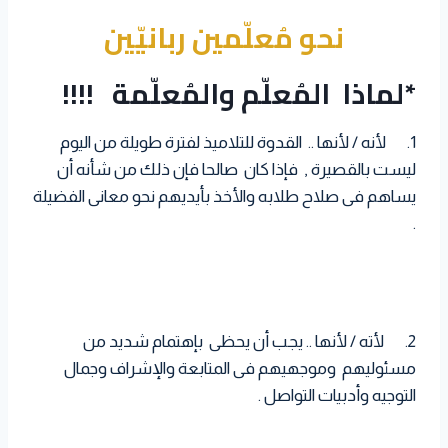
a
i
n
نحو مُعلّمين ربانيّين
l
e
a
i
t
t
k
r
t
t
s
t
e
*لماذا المُعلّم والمُعلّمة !!!!
e
A
e
d
s
p
r
I
t
1. لأنه / لأنها .. القدوة للتلاميذ لفترة طويلة من اليوم
p
n
ليست بالقصيرة , فإذا كان صالحا فإن ذلك من شأنه أن
يساهم فى صلاح طلابه والأخذ بأيديهم نحو معانى الفضيلة
.
2. لأته / لأنها .. يجب أن يحظى بإهتمام شديد من
مسئوليهم وموجهيهم فى المتابعة والإشراف وجمال
التوجيه وأدبيات التواصل .