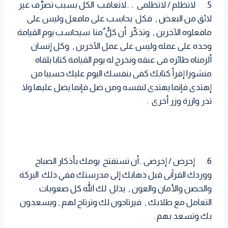
5. لاتظلم / لاتظلمى .. ..لاتعاقب الكل بسبب تصرُّف غير
لائق من البعض , فكل يحاسب على مافعل وليس على
مافعلوه الآخرين , وتذكّر أن كلُُ ٌمنا سيحاسب يوم القيامة
وحده على عمله وليس على عمل الآخرين , وكل إنسان
ألزمناه طائره فى عنقه ونخرج له يوم القيامة كتابا يلقاه
منشورا إقرأ كتابك كفى بنفسك اليوم عليك حسيبا من
إهتدى فإنما يهتدى لنفسه ومن ضل فإنما يضل عليها ولا
تذر وازرة وزر أخرى .
6. إحرص / إحرصى ..أن تستفتح يومك بأذكار الصباح
ووردك القرآنى قبل ذهابك إلى مدرستك ففي ذلك البركة
والحصن والأمان والعون , يذلل لك الله كل صعوبات
التعامل مع طلابك , فيرتاحون لك وترتاح لهم , ويسعدون
بك وتسعد بهم .