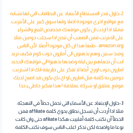
2-حاول قدر المستطاع الأبتعاد عن النطاقات التي لها تشابه
مع مواقع اخرى موجودة اصلا ولها سوق كبير على الأنترنت.
فمثلا اذا اردت ان يكون موقعك مخصص للبيع والشراء
على الانترنت فمن الصعب أن تنجح اذا سجلت دومين مثلا
amazon.org ، طبعا هذا ان كان موجودا أصلا. لأن الناس
ومنذ سنين وهم يذهبون الى أمازون دوت كوم فكيف تريد
انت أن تجعلهم بين ليلة وضحها يذهبوا الى موقعك الجديد
امازون دوت اورج. أيضا لا تفكر على طريقة انك اذا اشتريت
دومين به كلمة مثل امازون او اي باي يكون قد اصبح لديك
موقع عملاق او شركة عملاقة ! هذا تفكير خاطىء جدا.
3-حاول الإبتعاد عن الأسماء التي تحمل خطأ في التهجئة.
مثلا اذا أردت أن تسجل نطاق يحوي كلمة affiliate فمن
الخطأ أن تكتب كلمة أفلييت هكذا afiliate حتى وان كانت
نوعا ما واضحة لكن تذكر اغلب الناس سوف تكتب الكلمة