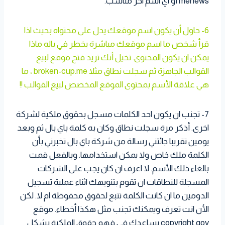
menews أو اي اسم اخر مناسب.
6- حاول أن يكون اسم موقعك يدل على محتواه بحيث اذا
قرأ شخص ما اسم موقعك مباشرة يخطر في باله ماذا
يمكن ان يكون المحتوى. تخيل أنك تريد فتح موقع لبيع
القوالب الجاهزة ثم سجلت نطاق مثلا broken-cup.me ، ما
هي علاقة الأسم بمحتوى الموقع المخصص لبيع القوالب !!
7- تجنب ان يكون احد الكلمات مسجل بحقوق ملكية لشركة
اخرى. أذكر مرة سجلت نطاق وكان به كلمة باي بال ثم وبعد
يومين تقريبا جائتني رسالة من شركة باي بال تخبرني بأن
الكلمة ملك خاص ولا يمكن استخدامها. وبالفعل قمت
بالغاء ذلك الأسم. لا اعرف ان كان يجب على الشركات
المسجلة للنطاقات ان تقوم بتنويهك اثناء عملية تسجيل
الدومين ما ان كانت الكلمة تتبع لحقوق محفوظة ام لا. لكن
الأن انت تعرف ويمكنك تجنب مثل هكذا أخطاء. موقع
copyright.gov يساعدك في فهم حقوق الملكية بشكل