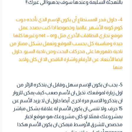
بالتهجئة السليمة وعندها سوف يذهبوا الى غيرك !!
4- حاول قدر المستطاع أن يكون الإسم الذي تأخذه دوت
كوم كونه الأشهر عالميا. وخصوصا اذا كنت بصدد عمل
موقع تجاري.النطاقات الأخرى مثل net – org وغيرها كلها
جيدة ومناسبة كل بحسب الموقع وتعمل بشكل ممتاز من
ناحية ظهورها على محركات البحث ومن ناحية السيو. حاول
ايضا الأبتعاد عن الأرقام واشارة الناقص الا ان كان ولابد
منها.
5- يجب ان يكون الإسم سهل وقابل ان يتذكره الزائر من
اول زيارة لموقعك. تخيل ان لأسم صعب كيف يمكن للزوار
ان يتذكروا الاسم مرة اخرى. أيضا حاول ان لا يزيد الأسم عن
15 حرف. ولا تنسى ان يكون الأسم له علاقة بشكل مباشر
بمشروعك فمثلا لو كان مشروعك هو موقع اخبار
مخصص للشرق الأوسط فيمكن ان يكون الأسم هكذا