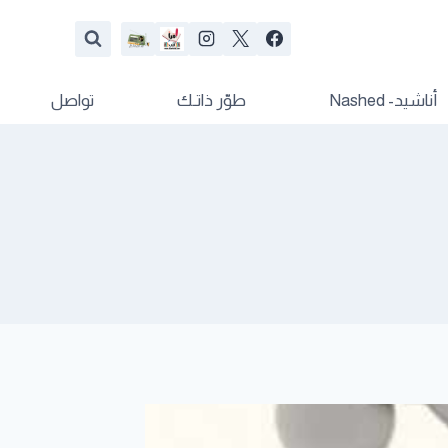
أناشيد- Nashed
طوّر ذاتـك
تواصل