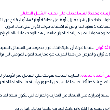
منية محددة لمساعدتك على تجنب “الشلل التحليلي”
وات جادة مثل شراء منزل، أو قبول وظيفة أو تركها، أو الإقلاع عن الت
الات لا نهاية لها، ومن ثم اكتشاف فوات الأوان على اتخاذ القرار،
معقولا للنظر في اتخاذ القرار وبانتهاء هذا الوقت عليك القيام بإجرا
ثة ثوان،
عندما تدرك أن عليك اتخاذ قرار خصوصا في المسائل البسيطة
لاث ثوان. والغرض من هذا التدريب هو ممارسة احتواء الفوضى التي نوا
عل أشياء جديدة
،
التجارب الجديدة تعودك على التعامل مع الأوضاع ال
تصبح شخصا أكثر حسما فليس من الضروري أن تفعل دائما ما الفته و
 سببه إصرارك على الابتعاد عن التجارب والخبرات التي تتكون نتيجة لها
ن صحة قراراتك وإجراءاتك المترتبة عليها. وبالتالي اقل ترددا