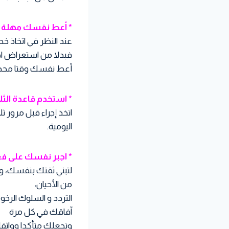
* أعط نفسك مهلة ز
عند النظر في اتخاذ خط
فبدلا من استعراض احتم
أعط نفسك وقتا محددا و
* استخدم قاعدة الثلا
اتخذ إجراء قبل مرور ث
اليومية.
* اجبر نفسك على ف
لتبني ثقتك بنفسك، ول
من الأحيان،
التردد و السلوك الرخو
آفاقك في كل مرة
وتجعلك متأكدا وواثقا م