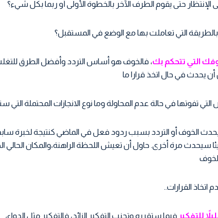
الإنتظار حتى يقوم الطرف الآخر بالخطوة الأولى أو ربما بكل شيء؟
لطريقة التي تعاملت بها مع الوضع في المستقبل؟
فك التي تتحكم بك
، فالخوف هو أساس التردد وأفضل الطرق للتغل
 أن يحدث في حال اتخذ قرارا ما
لتي تفوتها في حالة عدم المحاولة وما نوع الانجازات المحتملة التي ست
 يحدث الخوف أو التردد بسبب ردود فعل في الماضي كنتيجة لخبرة ساب
ا سيحدث مرة أخرى. حاول أن تعيش اللحظة الراهنة،والمكان الحالي 
لخوف
م اتخاذ القرارات..
لاً للتفكير
فيما ستقرره وتجنب التفكير الزائد، فالتفكير مثل الدواء،