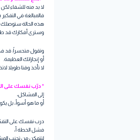
لا بد منه للشفاء لكن 
فالمبالغة في التفكير 
هذه الحالة ستوصلك إل
وسترى أفكارك قد طبق
وتقول متحسراً: قد فك
أو إنجازاتك العظيمة.
لا تأخذ وقتا طويلا ل
* درّب نفسك على ال
إلى المشاكل،
أو ما هو أسوأ، بل يكون
درب نفسك على التفكي
فشل الخطة أ،
لتتمكن من تجنب المشا