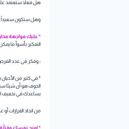
هل فعلاً ستعتمد على 
وهل ستكون سعيداً با
* عليك مواجهة مخاو
التفكير بأسوأ ما يمكن
، وفكر في عدد الفرص ا
* في كثير من الأحيان
الخوف هو أن شيئا سيئ
يساعدك في تخفيف ا
من اتخاذ القرارات أو عد
* امنح نفسك وقتاً قلي