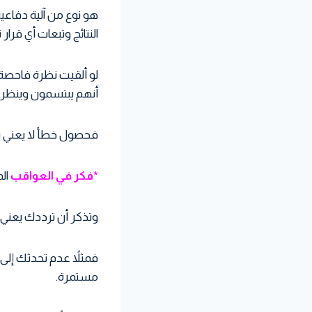
هو نوع من آلية دفاعية
النتائج وتبعات أي قرار 
لو ألقيت نظرة فاحصة 
أنهم يبتسمون وينظرو
فحصول خطأ لا يعني نها
*فكر في العواقب
الم
وتذكر أن ترددك يعني 
فمثلاً عدم تحدثك إل
مستمرة.