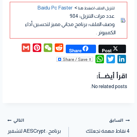
Baidu Pc Faster
>
لتنزيل الملف اضغط هنا
عدد مرات التنزيل
:
984
وصف الملف
:
برنامج مجاني مميز لتحسين أداء
الكمبيوتر .
G
P
W
R
Share
Post
m
i
e
e
W
T
L
a
n
C
d
h
w
i
اقرأ أيضــاً:
i
t
h
d
a
i
n
l
e
a
i
t
t
k
No related posts.
r
t
t
s
t
e
e
A
e
d
s
p
r
I
t
p
n
السابق
التالي
4 نقاط مهمة تجعلك
برنامج : AESCrypt لتشفير