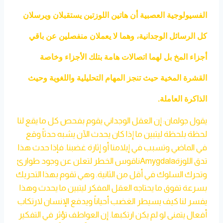
الفسيولوجية العصبية أن هاتين اللوزتين يستقبلان ويرسلان
كل الرسائل الوجدانية، وهما لا يعملان منفصلين عن باقي
أجزاء المخ بل لهما اتصالات هامة بتلك الأجزاء وخاصة
القشرة المخية حيث تنجز المهام التحليلية واللغوية وحيث
الذاكرة العاملة.
يقول جولمان: إن العقل الوجداني يقوم بفحص كل ما يقع لنا
لحظة بلحظة ليتبين ما إذا كان يحدث الآن يشبه حدثاً وقع
في الماضي وتسبب في إيلامنا أو إثارة غضبنا. فإذا حدث هذا
تدق اللوزةAmygdalaناقوس الخطر لتعلن عن وجود طوارئ
وتحرك السلوك في أقل من الثانية. وهي تقوم بهذا التحريك
بسرعة تفوق ما يحتاجه العقل المفكر ليتبين ما يحدث وهذا
يفسر لنا كيف يسيطر الغضب أحياناً ويدفع الإنسان لارتكاب
أفعال يتمنى لو لم يكن ارتكبها. إن العواطف تؤثر في التفكير