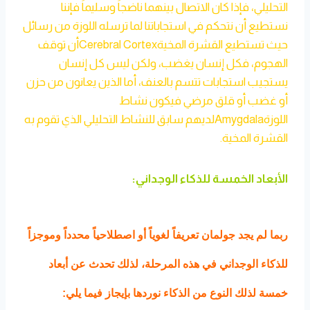
التحليلي، فإذا كان الاتصال بينهما ناضجاً وسليماً فإننا
نستطيع أن نتحكم في استجاباتنا لما ترسله اللوزة من رسائل
حيث تستطيع القشرة المخيةCerebral Cortexأن توقف
الهجوم، فكل إنسان يغضب، ولكن ليس كل إنسان
يستجيب استجابات تتسم بالعنف، أما الذين يعانون من حزن
أو غضب أو قلق مرضي فيكون نشاط
اللوزةAmygdalaلديهم سابق للنشاط التحليلي الذي تقوم به
القشرة المخية.
الأبعاد الخمسة للذكاء الوجداني:
ربما لم يجد جولمان تعريفاً لغوياً أو اصطلاحياً محدداً وموجزاً
للذكاء الوجداني في هذه المرحلة، لذلك تحدث عن أبعاد
خمسة لذلك النوع من الذكاء نوردها بإيجاز فيما يلي: