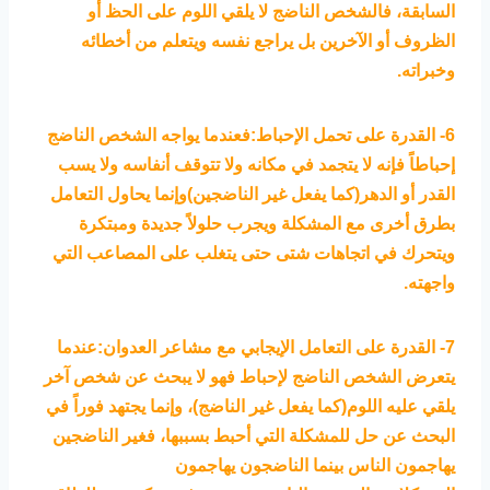
السابقة، فالشخص الناضج لا يلقي اللوم على الحظ أو
الظروف أو الآخرين بل يراجع نفسه ويتعلم من أخطائه
وخبراته.
6- القدرة على تحمل الإحباط:فعندما يواجه الشخص الناضج
إحباطاً فإنه لا يتجمد في مكانه ولا تتوقف أنفاسه ولا يسب
القدر أو الدهر(كما يفعل غير الناضجين)وإنما يحاول التعامل
بطرق أخرى مع المشكلة ويجرب حلولاً جديدة ومبتكرة
ويتحرك في اتجاهات شتى حتى يتغلب على المصاعب التي
واجهته.
7- القدرة على التعامل الإيجابي مع مشاعر العدوان:عندما
يتعرض الشخص الناضج لإحباط فهو لا يبحث عن شخص آخر
يلقي عليه اللوم(كما يفعل غير الناضج)، وإنما يجتهد فوراً في
البحث عن حل للمشكلة التي أحبط بسببها، فغير الناضجين
يهاجمون الناس بينما الناضجون يهاجمون