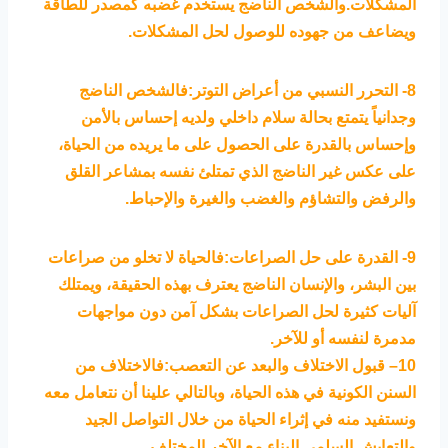
المشكلات.والشخص الناضج يستخدم غضبه كمصدر للطاقة
ويضاعف من جهوده للوصول لحل المشكلات.
8- التحرر النسبي من أعراض التوتر:فالشخص الناضج
وجدانياً يتمتع بحالة سلام داخلي ولديه إحساس بالأمن
وإحساس بالقدرة على الحصول على ما يريده من الحياة،
على عكس غير الناضج الذي تمتلئ نفسه بمشاعر القلق
والرفض والتشاؤم والغضب والغيرة والإحباط.
9- القدرة على حل الصراعات:فالحياة لا تخلو من صراعات
بين البشر، والإنسان الناضج يعترف بهذه الحقيقة، ويمتلك
آليات كثيرة لحل الصراعات بشكل آمن دون مواجهات
مدمرة لنفسه أو للآخر.
10– قبول الاختلاف والبعد عن التعصب:فالاختلاف من
السنن الكونية في هذه الحياة، وبالتالي علينا أن نتعامل معه
ونستفيد منه في إثراء الحياة من خلال التواصل الجيد
والتعايش السلمي البناء مع الآخر المختلف.