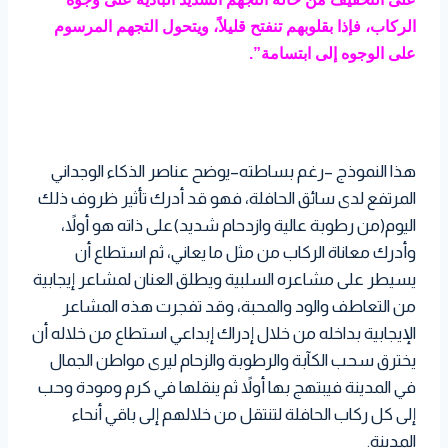
الركاب، فإذا بقلوبهم تنفتح قليلاً، ويتحول التجهم المرسوم
على الوجوه إلى ابتسامة”.
هذا النموذج –رغم بساطته–يوضح عناصر الذكاء الوجداني
المرتفع لدى سائق الحافلة، فهو قد أدرك تأثير ظروف ذلك
اليوم(من رطوبة عالية وازدحام شديد)على ذاته هو أولاً،
وأدرك معاناة الركاب من مثل ما يعاني، ثم استطاع أن
يسيطر على مشاعره السلبية ويطلق العنان لمشاعر إيجابية
من التعاطف والود والمحبة، وقد تفجرت هذه المشاعر
الإيجابية بداخله من خلال إدراك إبداعي استطاع من خلاله أن
يخترق سحب الكآبة والرطوبة والزحام ليرى مواطن الجمال
في المدينة فيبتهج بها أولاً ثم ينقلها في كرم ومودة وحب
إلى كل ركاب الحافلة لتنتقل من خلالهم إلى باقي أنحاء
المدينة.