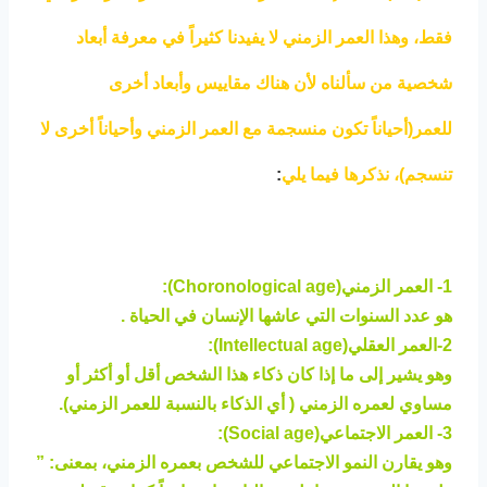
فقط، وهذا العمر الزمني لا يفيدنا كثيراً في معرفة أبعاد
شخصية من سألناه لأن هناك مقاييس وأبعاد أخرى
للعمر(أحياناً تكون منسجمة مع العمر الزمني وأحياناً أخرى لا
تنسجم)، نذكرها فيما يلي
:
1- العمر الزمني(Choronological age):
هو عدد السنوات التي عاشها الإنسان في الحياة .
2-العمر العقلي(Intellectual age):
وهو يشير إلى ما إذا كان ذكاء هذا الشخص أقل أو أكثر أو
مساوي لعمره الزمني ( أي الذكاء بالنسبة للعمر الزمني).
3- العمر الاجتماعي(Social age):
وهو يقارن النمو الاجتماعي للشخص بعمره الزمني، بمعنى: ”