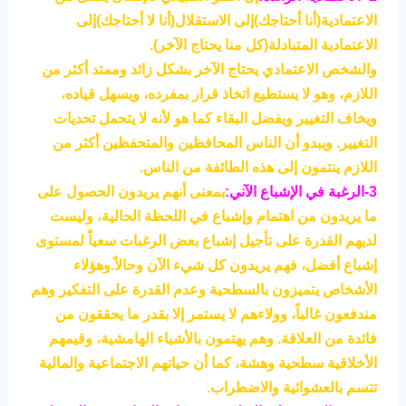
الاعتمادية(أنا أحتاجك)إلى الاستقلال(أنا لا أحتاجك)إلى
الاعتمادية المتبادلة(كل منا يحتاج الآخر).
والشخص الاعتمادي يحتاج الآخر بشكل زائد وممتد أكثر من
اللازم، وهو لا يستطيع اتخاذ قرار بمفرده، ويسهل قياده،
ويخاف التغيير ويفضل البقاء كما هو لأنه لا يتحمل تحديات
التغيير. ويبدو أن الناس المحافظين والمتحفظين أكثر من
اللازم ينتمون إلى هذه الطائفة من الناس.
3-الرغبة في الإشباع الآني:
بمعنى أنهم يريدون الحصول على
ما يريدون من اهتمام وإشباع في اللحظة الحالية، وليست
لديهم القدرة على تأجيل إشباع بعض الرغبات سعياً لمستوى
إشباع أفضل، فهم يريدون كل شيء الآن وحالاً.وهؤلاء
الأشخاص يتميزون بالسطحية وعدم القدرة على التفكير وهم
مندفعون غالباً، وولاءهم لا يستمر إلا بقدر ما يحققون من
فائدة من العلاقة. وهم يهتمون بالأشياء الهامشية، وقيمهم
الأخلاقية سطحية وهشة، كما أن حياتهم الاجتماعية والمالية
تتسم بالعشوائية والاضطراب.