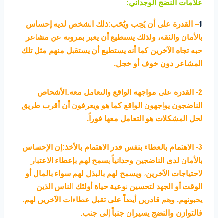
علامات النضج الوجداني:
1
– القدرة على أن يُحِب ويُحَب:ذلك الشخص لديه إحساس
بالأمان والثقة، ولذلك يستطيع أن يعبر بمرونة عن مشاعر
حبه تجاه الآخرين كما أنه يستطيع أن يستقبل منهم مثل تلك
المشاعر دون خوف أو خجل.
2- القدرة على مواجهة الواقع والتعامل معه:الأشخاص
الناضجون يواجهون الواقع كما هو ويعرفون أن أقرب طريق
لحل المشكلات هو التعامل معها فوراً.
3- الاهتمام بالعطاء بنفس قدر الاهتمام بالأخذ:إن الإحساس
بالأمان لدى الناضجين وجدانياً يسمح لهم بإعطاء الاعتبار
لاحتياجات الآخرين، ويسمح لهم بالبذل لهم سواء بالمال أو
الوقت أو الجهد لتحسين نوعية حياة أولئك الناس الذين
يحبونهم. وهم قادرين أيضاً على تقبل عطاءات الآخرين لهم.
فالتوازن والنضج يسيران جنباً إلى جنب.