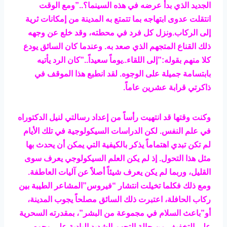
الجديد الذي بدأ عرضه في هذه السينما؟..”ومع الوقت
انتقلت عدوى ابتهاجه بما تتمتع به المدينة من إمكانات ثرية
إلى الركاب.ونزل كل فرد في محطته، وقد خلع عن وجهه
ذلك القناع المتجهم الذي صعد به. وعندما كان السائق يودع
كلا منهم بقوله:”إلى اللقاء..يوماً سعيداً..”كان الرد يأتيه
بابتسامة جميلة على الوجوه. لقد انطبع هذا الموقف في
ذاكرتي قرابة عشرين عاماً.
وكنت وقتها قد انتهيت رأساً من إعداد رسالتي لنيل الدكتوراه
في علم النفس. لكن الدراسات السيكولوجية في تلك الأيام
لم تكن تبدي اهتماماً يذكر بالكيفية التي يمكن أن يحدث بها
مثل هذا التحول. إذ لم يكن العلم السيكولوجي يعرف سوى
القليل، وربما لم يكن يعرف شيئاً أصلاً عن آليات العاطفة.
ومع ذلك فكلما تخيلت انتشار “فيروس”المشاعر الطيبة بين
ركاب الحافلة، اعتبرت ذلك السائق مصلحاً يجوب المدينة،
أو”باعث السلام في مجموعة من البشر”، بمقدرته السحرية
على التخفيف من حالة التجهم الشديد البادية على وجوه