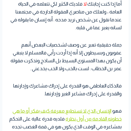
أما إذا كنت إجابتك
لا
فلديك الكثير لكي تتعلمه في الحياة
العامة ، ولعلك من مناصري المقولة الدارجة في مجتمعنا
عندما نقول عن شخص نريد مدحه : أنه إنسان ما يقوله في
لسانه يعبر عما في قلبه.
جملة حقيقية تعبر عن وصف لشخصيات البعض أنهم
عفويون وبسيطون إلا أنه إذا أردت رأيي فالمسلم لا ينبغي
أن يكون بهذا المستوى البسيط بل الساذج وتذكرت مقولة
عمر بن الخطاب : لست بالخب ولا الخب يخدعني .
فالذكاء العاطفي هو القدرة على إدراك مشاعرك وإدارتها
والقدرة على إدراك مشاعر الغير وإدارتها.
فهو
الإنسان الذي لا تستطيع معرفة كيف يفكر أو ما هي
خطوته القادمة من أول نظرة
فلديه قدرة عالية على التحكم
بمشاعره في الوقت الذي يكون هو في قمة الغضب تجده