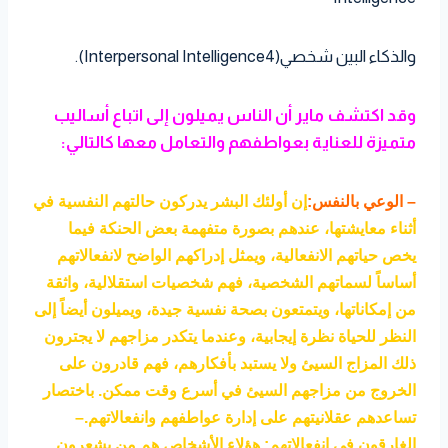
والذكاء البين شخصي(Interpersonal Intelligence4).
وقد اكتشف ماير أن الناس يميلون إلى اتباع أساليب
متميزة للعناية بعواطفهم والتعامل معها كالتالي:
– الوعي بالنفس:
إن أولئك البشر يدركون حالتهم النفسية في
أثناء معايشتها، عندهم بصورة متفهمة بعض الحنكة فيما
يخص حياتهم الانفعالية، ويمثل إدراكهم الواضح لانفعالاتهم
أساساً لسماتهم الشخصية، فهم شخصيات استقلالية، واثقة
من إمكاناتها، ويتمتعون بصحة نفسية جيدة، ويميلون أيضاً إلى
النظر للحياة نظرة إيجابية، وعندما يتكدر مزاجهم لا يجترون
ذلك المزاج السيئ ولا يستبد بأفكارهم، فهم قادرون على
الخروج من مزاجهم السيئ في أسرع وقت ممكن. باختصار
تساعدهم عقلانيتهم على إدارة عواطفهم وانفعالاتهم.
–
الغارقون في انفعالاتهم: هؤلاء الأشخاص هم من يشعرون