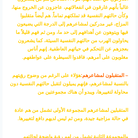
غالباً بأنهم غارقون في انفعالاتهم، عاجزون عن الخروج منها،
وكأن حالتهم النفسية قد تملكتهم تماماً. هم أيضاً متقلبوا
المزاج، غير مدركين لمشاعرهم إلى الدرجة التي يضيعون
فيها ويتوهون عن أهدافهم إلى حد ما، ومن ثم فهم قليلاً ما
يحاولون الهرب من حالتهم النفسية السيئة، كما يشعرون
بعجزهم عن التحكم في حياتهم العاطفية. إنهم أناس
مغلوبون على أمرهم، فاقدوا السيطرة على عواطفهم.
– المتقبلون لمشاعرهم:
هؤلاء على الرغم من وضوح رؤيتهم
بالنسبة لمشاعرهم، فإنهم يميلون لتقبل حالتهم النفسية دون
محاولة لتغييرها، ويبدو أن هناك مجموعتين من
المتقبلين لمشاعرهم المجموعة الأولى تشمل من هم عادة
في حالة مزاجية جيدة، ومن ثم ليس لديهم دافع لتغييرها.
والمجموعة الثانية تشمل من لهم رؤية واضحة لحالتهم