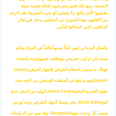
النفسية، ومع ذلك فحين يتعرضون لحالة نفسية سيئة
يتقبلونها كأمر واقع، ولا يفعلون أي شيء لتغييرها على الرغم
من اكتئابهم، وهذا النموذج من المتقبلين يدخل في إطار
المكتئبين الذين استكانوا لليأس.
والعقل الوجداني ليس كياناً معنوياً هائماً في الفراغ ولكنه
يستند إلى تركيب تشريحي ووظائف فسيولوجية واضحة،
فهناك ما يسمى بالنظام الطرفي (الجهاز الحوفي)Limbic
Systemوهو ما يقع في المنطقة الوسطي من المخ حيث
تعلوه القشرة المخيةCerebal Cortexويليه من أسفل جذع
المخBrain Stem، وفي وسط الجهاز الطرفي توجد لوزتين
تسمى كل واحدة منهماAmygdala، وقد تبين من الدراسات