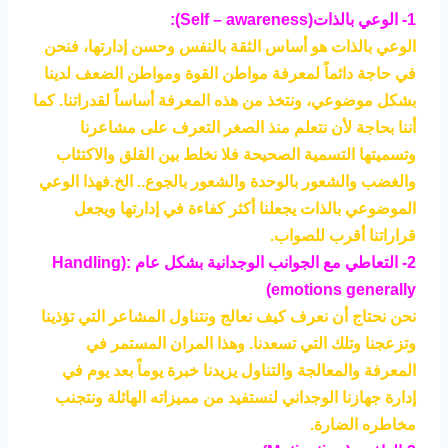
1- الوعي بالذات(Self – awareness):
الوعي بالذات هو أساس الثقة بالنفس وحسن إدارتها، فنحن
في حاجة دائماً لمعرفة مواطن القوة ومواطن الضعف لدينا
بشكل موضوعي، ونتخذ من هذه المعرفة أساساً لقدراتنا. كما
أننا بحاجة لأن نتعلم منذ الصغر التعرف على مشاعرنا
وتسميتها التسمية الصحيحة فلا نخلط بين القلق والاكتئاب
والغضب والشعور بالوحدة والشعور بالجوع.. الخ.فهذا الوعي
الموضوعي بالذات يجعلنا أكثر كفاءة في إدارتها ويجعل
قراراتنا أقرب للصواب.
2- التعاطي مع الجوانب الوجدانية بشكل عام :(Handling
emotions generally)
نحن نحتاج أن نعرف كيف نعالج ونتناول المشاعر التي تؤذينا
وتزعجنا وتلك التي تسعدنا. وهذا المران المستمر في
المعرفة والمعالجة والتناول يزيدنا خبرة يوماً بعد يوم في
إدارة جهازنا الوجداني لنستفيد من مميزاته الهائلة ونتجنب
مخاطره الضارة.