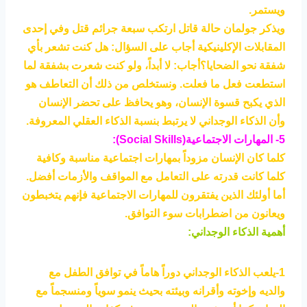
ويستمر.
ويذكر جولمان حالة قاتل ارتكب سبعة جرائم قتل وفي إحدى
المقابلات الإكلينيكية أجاب على السؤال: هل كنت تشعر بأي
شفقة نحو الضحايا؟أجاب: لا أبداً، ولو كنت شعرت بشفقة لما
استطعت فعل ما فعلت. ونستخلص من ذلك أن التعاطف هو
الذي يكبح قسوة الإنسان، وهو يحافظ على تحضر الإنسان
وأن الذكاء الوجداني لا يرتبط بنسبة الذكاء العقلي المعروفة.
5- المهارات الاجتماعية(Social Skills):
كلما كان الإنسان مزوداً بمهارات اجتماعية مناسبة وكافية
كلما كانت قدرته على التعامل مع المواقف والأزمات أفضل.
أما أولئك الذين يفتقرون للمهارات الاجتماعية فإنهم يتخبطون
ويعانون من اضطرابات سوء التوافق.
أهمية الذكاء الوجداني:
1-يلعب الذكاء الوجداني دوراً هاماً في توافق الطفل مع
والديه وإخوته وأقرانه وبيئته بحيث ينمو سوياً ومنسجماً مع