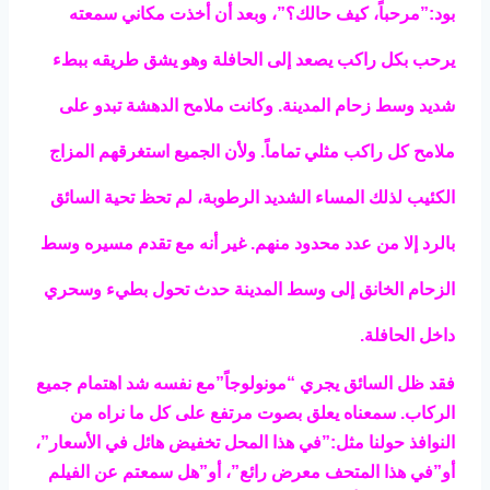
بود:”مرحباً، كيف حالك؟”، وبعد أن أخذت مكاني سمعته
يرحب بكل راكب يصعد إلى الحافلة وهو يشق طريقه ببطء
شديد وسط زحام المدينة. وكانت ملامح الدهشة تبدو على
ملامح كل راكب مثلي تماماً. ولأن الجميع استغرقهم المزاج
الكئيب لذلك المساء الشديد الرطوبة، لم تحظ تحية السائق
بالرد إلا من عدد محدود منهم. غير أنه مع تقدم مسيره وسط
الزحام الخانق إلى وسط المدينة حدث تحول بطيء وسحري
داخل الحافلة.
فقد ظل السائق يجري “مونولوجاً”مع نفسه شد اهتمام جميع
الركاب. سمعناه يعلق بصوت مرتفع على كل ما نراه من
النوافذ حولنا مثل:”في هذا المحل تخفيض هائل في الأسعار”،
أو”في هذا المتحف معرض رائع”، أو”هل سمعتم عن الفيلم