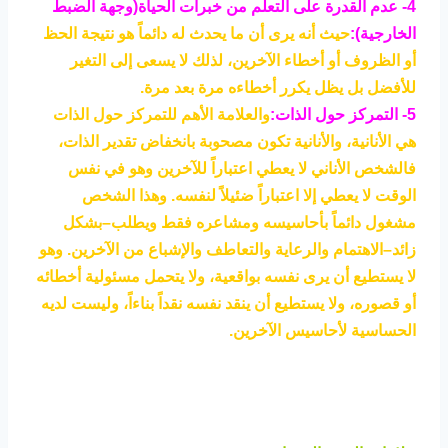
4- عدم القدرة على التعلم من خبرات الحياة(وجهة الضبط
الخارجية):
حيث أنه يرى أن ما يحدث له دائماً هو نتيجة الحظ
أو الظروف أو أخطاء الآخرين، لذلك لا يسعى إلى التغير
للأفضل بل يظل يكرر أخطاءه مرة بعد مرة.
5- التمركز حول الذات:
والعلامة الأهم للتمركز حول الذات
هي الأنانية، والأنانية تكون مصحوبة بانخفاض تقدير الذات،
فالشخص الأناني لا يعطي اعتباراً للآخرين وهو في نفس
الوقت لا يعطي إلا اعتباراً ضئيلاً لنفسه. وهذا الشخص
مشغول دائماً بأحاسيسه ومشاعره فقط ويطلب–بشكل
زائد–الاهتمام والرعاية والتعاطف والإشباع من الآخرين. وهو
لا يستطيع أن يرى نفسه بواقعية، ولا يتحمل مسئولية أخطائه
أو قصوره، ولا يستطيع أن ينقد نفسه نقداً بناءاً، وليست لديه
الحساسية لأحاسيس الآخرين.