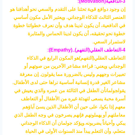
3-الدافعية(Motivation):
إن وجود دوافع قوية تحثنا على التقدم والسعي نحو أهدافنا هو
العنصر الثالث للذكاء الوجداني. ويعتبر الأمل مكون أساسي
في الدافعية، أن يكون لدينا هدف وأن نعرف خطواتنا خطوة
خطوة نحو تحقيقه، أن يكون لدينا الحماس والمثابرة
لاستمرار السعي.
4-التعاطف العقلي(التفهم)..(Empathy):
التعاطف العقلي(التفهم)هو المكون الرابع في الذكاء
الوجداني ويعني: قراءة مشاعر الآخرين من صوتهم أو
تعبيرات وجههم وليس بالضرورة مما يقولون. إن معرفة
مشاعر الغير قدرة إنسانية أساسية نراها حتى لدى الأطفال.
يقولجولمانأن الطفل في الثالثة من عمره والذي يعيش في
أسرة محبة يسعى لتهدئة غيره من الأطفال أو التعاطف
معهم إذا بكوا، على حين أن الأطفال الذين يسئ آباؤهم
معاملتهم أو يهملونهم فإنهم يصرخون في وجه الطفل الذي
يبكي وأحياناً يضربونه.
ويؤكد جولمان أن الذكاء الوجداني
متعلم، وأن التعلم يبدأ منذ السنوات الأولى في الحياة