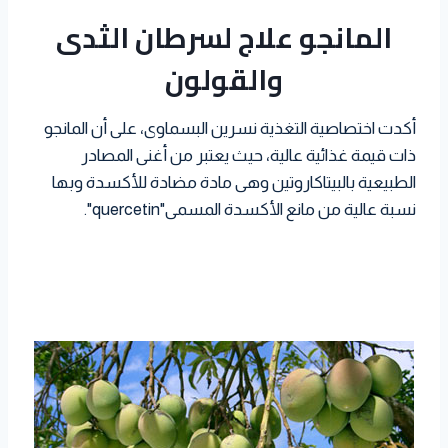
a
i
n
المانجو علاج لسرطان الثدى
l
e
a
i
t
t
k
r
t
t
والقولون
s
t
e
e
A
e
d
s
p
r
I
أكدت اختصاصية التغذية نسرين البسماوى، على أن المانجو
t
p
n
ذات قيمة غذائية عالية، حيث يعتبر من أغنى المصادر
الطبيعية بالبيتاكاروتين وهى مادة مضادة للأكسدة وبها
نسبة عالية من مانع الأكسدة المسمى"quercetin".