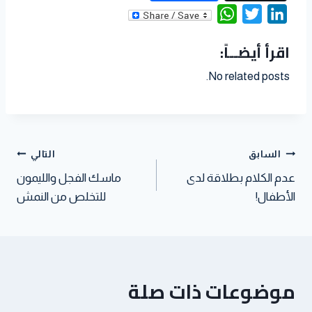
m
i
e
e
W
T
L
a
n
C
d
h
w
i
اقرأ أيضــاً:
i
t
h
d
a
i
n
l
e
a
i
t
t
k
No related posts.
r
t
t
s
t
e
e
A
e
d
s
p
r
I
t
p
n
السابق
التالي
عدم الكلام بطلاقة لدى
ماسك الفجل والليمون
الأطفال!
للتخلص من النمش
موضوعات ذات صلة