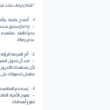
" ثلاثة إجراءات تتخذ
1- أمتدح علانية ، وأنتقد سراً :
– إذا ما إستحق شخص م
جديراً بالنقد ، فلتنقد
عدم رضاك .
2- أتح الفرصة للرؤية المتبادلة :
– لابد أن تتجول لتتع
لأن يشاهدك الآخرون 
تطمئن لحصولك على حافز
3- إستخدم المنافسة لتجعل من النضال لعبة :
– يهوى الأفراد التنا
لبلوغ أهدافك .