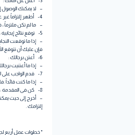
3- أعلن عن آمالك :
– لا يمكنك الوصول إلى 
4- أظهر إلتزاماً غير عادى :
– ما لم تكن ملتزماً ، 
5- توقع نتائج إيجابية :
– إذا ما توقعت النجا
فإن عليك أن تتوقع ال
6- أعتن برجالك :
– إذا ما أعتنيت برجا
7- قدم الواجب على الذات :
– إذا ما كنت قائداً 
8- كن فى المقدمة :
– أخرج إلى حيث يمكنك
إلتزامك .
" خطوات عمل أربع لجع