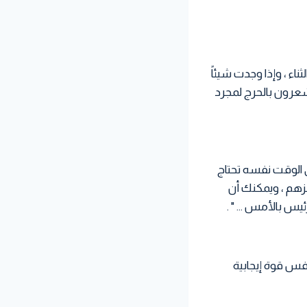
ء ، وإذا وجدت شيئاً
 يشعرون بالحرج لمجرد
ى الوقت نفسه تحتاج
زهم ، ويمكنك أن
رئيس بالأمس … " .
افس قوة إيجابية