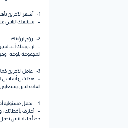
1- أشعر الآخرين بأهميتهم :
– سيتبعك الناس عندم
2- روّج لرؤيتك :
– لن يتبعك أحد لمجرد
المجموعة بلوغه ، وحي
3- عامل الآخرين كما تحب أن يعاملوك :
– هذا شئ أساسى للغاي
القادة الذين ينشغلو
4- تحمل مسئولية أفعالك وأفعال مجموعتك :
– أعترف بأخطائك ، وأ
خطأ ما ، لا تنس تحمل ه