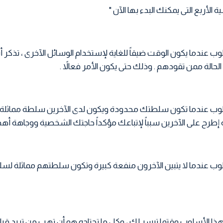
ة الأربع التى يمكنك البدء بها الآن "
عندما يكون الوقت ضيقاً للغاية لإستخدام الوسائل الآخرى ، تذكر أنه
حالة ممن تقودهم . وذلك حتى يكون الأمر فعالاً .
وب عندما تكون سلطتك محدودة ويكون لدى الآخرين سلطة مماثلة 
ة إطرح على الآخرين سبباً لإتباعك مؤكداً حاجتك الشخصية ووجاهة أ
ب عندما لا يتبين الآخرون منفعة كبيرة وتكون سلطتهم مماثلة لسلط
ا الأسلوب وقتما تيسر لك ، وكل ما تحتاجه هو أن تهب من تريد قي