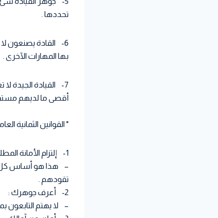
5- جوهر القيادة شئ 
تحددها .
6- القادة يصنعون لا 
بها المهارات الآخرى .
7- القيادة الجيدة لا
أقصى ما لديهم مستقل
" القوانين الثمانية العام
1- إلتزام الأمانة المطلقة :
– هذا هو أساس كل أنوا
تقودهم .
2- أعرف جوهرك :
– لا يهتم التابعون بما