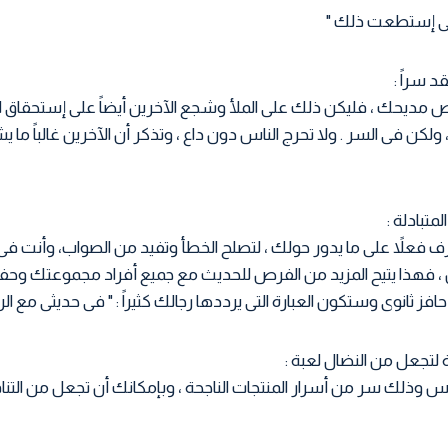
 متى إستطعت ذلك "
ديحك ، فليكن ذلك على الملأ وشجع الآخرين أيضاً على إستحقاق الثنا
ه ، ولكن فى السر . ولا تحرج الناس دون داع ، وتذكر أن الآخرين غالباً ما
رف فعلاً على ما يدور حولك ، لتصلح الخطأ وتفيد من الصواب، وأنت ف
، فهذا يتيح المزيد من الفرص للحديث مع جميع أفراد مجموعتك وحف
 ثانوى وستكون العبارة التى يرددها رجالك كثيراً : " فى حديثى مع ال
فس وذلك سر من أسرار المنتجات الناجحة ، وبإمكانك أن تجعل من التن