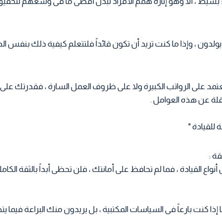
بسيط ، ألا وهو إثارة همم الأفراد لبذل أقصى ما فى وسعهم لتحقيق 
يولدون ، وإذا ما كنت تريد أن تكون قائداً فلتتعلم كيفية ذلك بنفس ا
 تعتمد على الرواتب الكبيرة ولا على ظروف العمل السارة ، فقدرتك على
ة عن هذه العوامل .
ة للقيادة "
ع القيادة ، فما لم تحافظ على أمانتك ، فلن تحظى أبداً بالثقة الكا
 إذا كنت بارعاً فى السياسات المكتبية ، بل يريدون منك البراعة فيما يتط