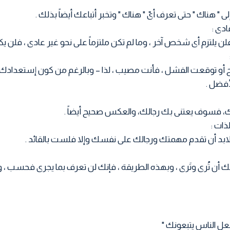
" هناك " حتى تعرف أىّ " هناك " وتخبر أتباعك أيضاً بذلك .
فلن يلتزم أى شخص آخر ، وما لم تكن ملتزماً على نحو غير عادى ، فلن يك
ح أو توقعت الفشل ، فأنت مصيب ، لذا – وبالرغم من كون إستعدادك ل
أفضل .
لك، فسوف يعتنى بك رجالك، والعكس صحيح أيضاً .
.فلابد أن تقدم مهمتك ورجالك على نفسك وإلا فلست بالقائد .
 أن تُرى وتَرى ، وبهذه الطريقة ، فإنك لن تعرف بما يجرى فحسب ،
ل الناس يتبعونك "