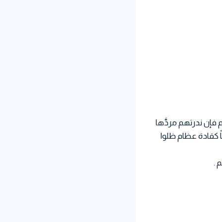
فإن ندرتهم مردَّها
اً كقادة عظام ظلوا
 .