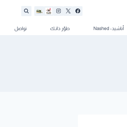
أناشيد- Nashed
طوّر ذاتـك
تواصل