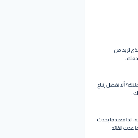
ذى تريد من
دفك .
تك؟ ألا تفضل إتباع
 .
 ، لذا فعندما يحدث
 عدت القائد .