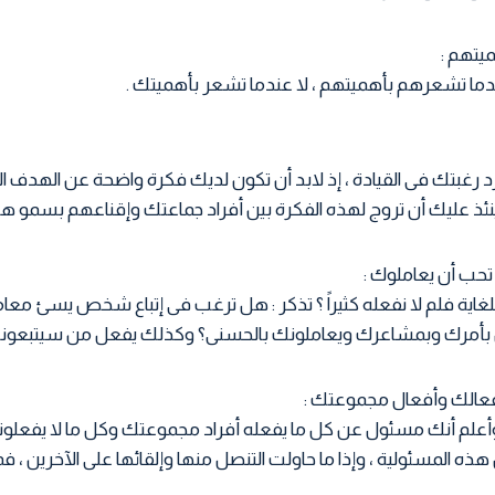
ا تشعرهم بأهميتهم ، لا عندما تشعر بأهميتك .
 رغبتك فى القيادة ، إذ لابد أن تكون لديك فكرة واضحة عن الهدف ال
نئذ عليك أن تروج لهذه الفكرة بين أفراد جماعتك وإقناعهم بسمو ه
ة فلم لا نفعله كثيراً ؟ تذكر : هل ترغب فى إتباع شخص يسئ معامل
ن بأمرك وبمشاعرك ويعاملونك بالحسنى؟ وكذلك يفعل من سيتبعونك
علم أنك مسئول عن كل ما يفعله أفراد مجموعتك وكل ما لا يفعلونه
ذه المسئولية ، وإذا ما حاولت التنصل منها وإلقائها على الآخرين ، فما