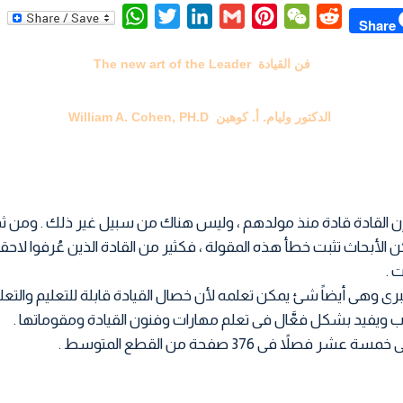
W
T
L
G
P
W
R
Share
h
w
i
m
i
e
e
فن القيادة The new art of the Leader
a
i
n
a
n
C
d
t
t
k
i
t
h
d
s
t
e
l
e
a
i
الدكتور وليام. أ. كوهين William A. Cohen, PH.D
A
e
d
r
t
t
p
r
I
e
p
n
s
t
 القادة قادة منذ مولدهم ، وليس هناك من سبيل غير ذلك . ومن ثم 
كن الأبحاث تثبت خطأ هذه المقولة ، فكثير من القادة الذين عُرفوا لاحق
 .
رى وهى أيضاً شئ يمكن تعلمه لأن خصال القيادة قابلة للتعليم والتعلم
ب ويفيد بشكل فعَّال فى تعلم مهارات وفنون القيادة ومقوماتها .
 فصلاً فى 376 صفحة من القطع المتوسط .