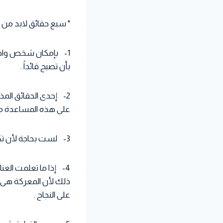
" سبع حقائق لابد من م
1- بإمكان شخص واح
بأن تصبح قائداً .
2- إحدى الحقائق الم
على هذه المساعدة من
3- لست بحاجة لأن تكون مديراً أن تكون قائداً ، ولا أن تنتظر الترقية بل يمكنك أن تصبح قائداً فوراً .
4- إذا ما تعلمت الع
ذلك لأن المعركة هى أك
على النجاح .