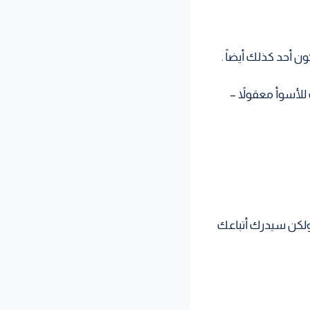
ون أحد كذلك أيضاً .
لأسوأ معقولاً –
 ولكن سيدرك أتباعك