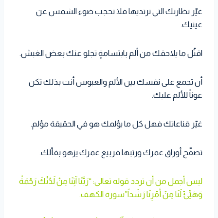
غيّر نظارتك التي ترتديها فلا تحجب ضوء الشمس عن
عينيك.
اقتُل ما يلاحقك من ألم بابتسامةٍ تجلو عنك بعض الغبش.
أن تجمع على نفسك بين الألم والعبوس أنت بذلك تكن
عوناً للألم عليك.
غيّر قناعاتك فهل كل ما يؤلمك هو في الحقيقة مؤلم.
تصفّح أوراق عمرك ورتبها فربيع عمرك يزهو بفألك.
ليس أجمل من أن تردد قوله تعالى: “رَبَّنَا آتِنَا مِنْ لَدُنْكَ رَحْمَةً
وَهَيِّئْ لَنَا مِنْ أَمْرِنَا رَشَداً”سورة الكهف.