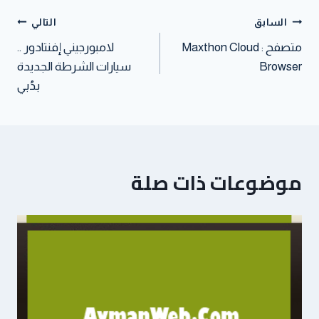
t
p
n
السابق
التالي
متصفح : Maxthon Cloud
لامبورجيني إفنتادور ..
Browser
سيارات الشرطة الجديدة
بدُبي
موضوعات ذات صلة