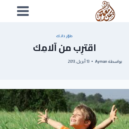
طوّر ذاتـك
اقترِب من آلامِك
بواسطة
Ayman
13 أبريل, 2013