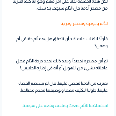
لكن هذه الحقيقة تدلنا على أمر مهم وهو أننا كلما اقتربنا
من مصدر آلامنا فإن الألم سيخِف بلا شك.
للألم وجودية ومصدر ودرجة.
فأولاً لنتغلب عليه لابد أن نتحقق هل هو ألم حقيقي أم
وهمي؟
ثم أين مصدره تحديداً، وبعد ذلك نحدد درجة الألم فهل
عاملناه بشيء من التهويل أم أنه في إطاره الطبيعي؟
نقترب من آلامنا لنقضي عليها، فإن لم نستطع القضاء
عليها، حاولنا التكيّف معها وتوظيفها لتخدم مصالحنا.
استسلامنا للألم ضعفٌ يضاعف وقعه على نفوسنا.