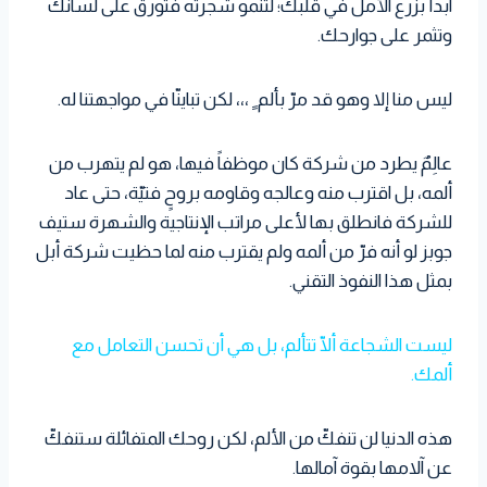
ابدأ بزرع الأمل في قلبك؛ لتنمو شجرته فتورق على لسانك
وتثمر على جوارحك.
ليس منا إلا وهو قد مرّ بألم ٍ ،،، لكن تباينّا في مواجهتنا له.
عالِمٌ يطرد من شركة كان موظفاً فيها، هو لم يتهرب من
ألمه، بل اقترب منه وعالجه وقاومه بروحٍ فتيّة، حتى عاد
للشركة فانطلق بها لأعلى مراتب الإنتاجية والشهرة ستيف
جوبز لو أنه فرّ من ألمه ولم يقترب منه لما حظيت شركة أبل
بمثل هذا النفوذ التقني.
ليست الشجاعة ألّا تتألم، بل هي أن تحسن التعامل مع
ألمك.
هذه الدنيا لن تنفكّ من الألم، لكن روحك المتفائلة ستنفكّ
عن آلامها بقوة آمالها.