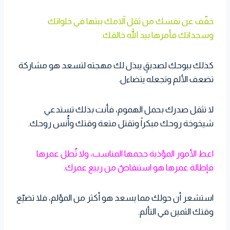
خفّف عن نفسك من ثقل آلامك ببثها في خلواتك
وسجداتك فأمرها بيد الله خالقك.
كذلك ببوحك لصديقٍ يبذل لك مهجته لتسعد هو مشاركة
تضعف الألم وتجعله يتضاءل.
لا تثقل صدرك بحمل الهموم، فأنت بذلك تستدعي
شيخوخة روحك مبكراً وتقتل متعة وقتك وأُنس روحك.
اعط الأمور المؤذية حجمها المناسب، ولا تُطل عمرها
فإطالة عمرها هو استنقاصٌ من ربيع عمرك.
استشعر أن حولك مما يسعد هو أكثر من المؤلم، فلا تضيّع
وقتك الثمين في التألم.