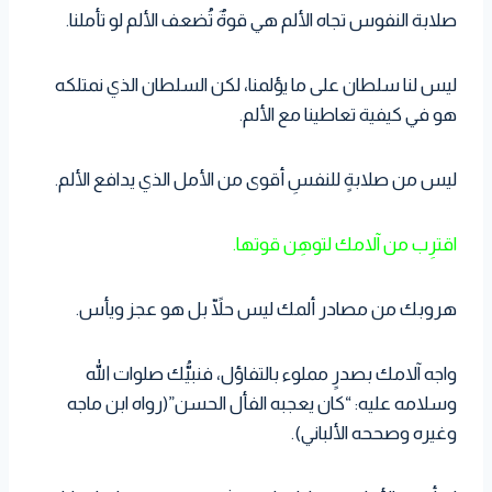
صلابة النفوس تجاه الألم هي قوةٌ تُضعف الألم لو تأملنا.
ليس لنا سلطان على ما يؤلمنا، لكن السلطان الذي نمتلكه
هو في كيفية تعاطينا مع الألم.
ليس من صلابةٍ للنفسِ أقوى من الأمل الذي يدافع الألم.
اقترِب من آلامك لتوهِن قوتها.
هروبك من مصادر ألمك ليس حلّاً بل هو عجز ويأس.
واجه آلامك بصدرٍ مملوء بالتفاؤل، فنبيُّك صلوات الله
وسلامه عليه: “كان يعجبه الفأل الحسن”(رواه ابن ماجه
وغيره وصححه الألباني).