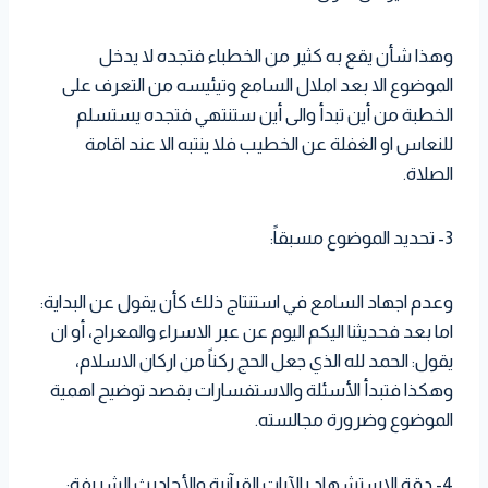
وهذا شأن يقع به كثير من الخطباء فتجده لا يدخل
الموضوع الا بعد املال السامع وتيئيسه من التعرف على
الخطبة من أين تبدأ والى أين ستنتهي فتجده يستسلم
للنعاس او الغفلة عن الخطيب فلا ينتبه الا عند اقامة
الصلاة.
3- تحديد الموضوع مسبقاً:
وعدم اجهاد السامع في استنتاج ذلك كأن يقول عن البداية:
اما بعد فحديثنا اليكم اليوم عن عبر الاسراء والمعراج، أو ان
يقول: الحمد لله الذي جعل الحج ركناً من اركان الاسلام،
وهكذا فتبدأ الأسئلة والاستفسارات بقصد توضيح اهمية
الموضوع وضرورة مجالسته.
4- دقة الاستشهاد بالآيات القرآنية والأحاديث الشريفة: