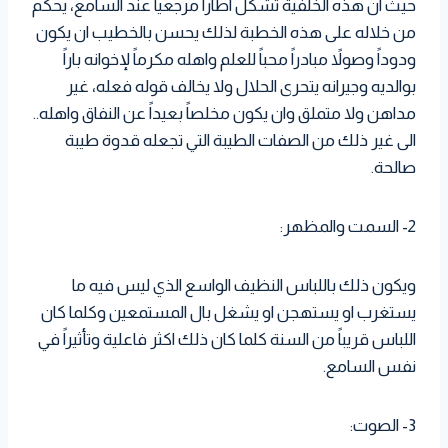
حيث ان هذه الخلفية تشكل اطاراً مرجعياً عند السامع، يحكم
من خلاله على هذه الخطبة لذلك يحسن بالخطيب ان يكون
ودوداً وصولاً مبادراً محباً للعلم واهله مكرماً لإخوانه باراً
بوالديه وجيرانه يتحرى الحلال ولا يخالف قوله فعله، غير
مداهن ولا متملق وان يكون مخلصاً بعيداً عن النفاق واهله..
الى غير ذلك من الصفات الطيبة التي تجعله قدوة طيبة
صالحة.
2- السمت والمظهر:
ويكون ذلك باللباس النظيف الواسع الذي ليس فيه ما
يستغرب او يستهجن او يشغل بال المستمعين وكلما كان
اللباس قريباً من السنة كلما كان ذلك اكثر فاعلية وتأثيراً في
نفس السامع.
3- الصوت: