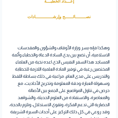
إعـــداد الخطبـــة
a
i
n
l
e
a
i
t
t
k
r
t
t
e
t
s
نصــــــــائــــــح وإرشـــــــــــــادات
e
A
e
d
s
p
r
I
t
p
n
وهكذا فإنه يسر وزارة الأوقاف والشؤون والمقدسات
الاسلامية، أن تضع بين يدي السادة الدعاة والخطباء وأئمة
المساجد هذا السفر النفيس الذي اعده نخبة من العلماء
المختصين رغبة في توفير المادة العلمية اللازمة للخطابة
والتدريس على مدى العام، مراعية في ذلك بساطة اللفظ
وسهولة العبارة ودقة المعلومة وتخريج الأحاديث، مع
حرص في تناول المواضيع على الجمع بين الأصالة
والمعاصرة، والاستفادة من العلوم الحديثة، والشواهد
الحضارية التي تدعم الفكرة، وتقوي الاستدلال، وتلزم بالحجة،
وقد روعي في كل ذلك التركيز على أحداث السيرة الشريفة