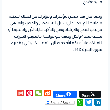
من موضوع.
وبعد: فإن هذا بعض مؤشرات ومؤثرات في اعطاء الخطبة
فاعليتها، لم تذكر على سبيل الاستقصاء والحصر، وانما هي
من باب النصح والارشاد وهي بالتأكيد قابلة لأن يزاد عليها أو
يحذف منها >ولكل وجهة هو موليها، فاستبقوا الخيرات
اينما تكونوا يأت بكم الله جميعاً ان الله على كل شيء قدير<
سورة البقرة: 148 .
G
P
W
R
Share
Post
m
i
e
e
W
T
L
a
n
C
d
h
w
i