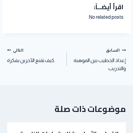
اقرأ أيضــاً:
i
t
h
d
a
i
n
l
e
a
i
t
t
k
No related posts.
r
t
t
s
t
e
e
A
e
d
s
p
r
I
t
p
n
السابق
التالي
إعداد الخطيب بين الموهبة
كيف تقنع الآخرين بفكرة
والتدريب
موضوعات ذات صلة