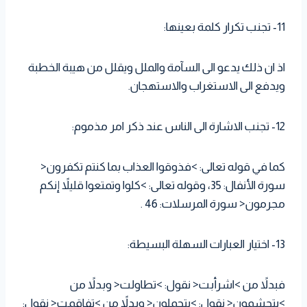
11- تجنب تكرار كلمة بعينها:
اذ ان ذلك يدعو الى السآمة والملل ويقلل من هيبة الخطبة
ويدفع الى الاستغراب والاستهجان.
12- تجنب الاشارة الى الناس عند ذكر امر مذموم:
كما في قوله تعالى: >فذوقوا العذاب بما كنتم تكفرون<
سورة الأنفال: 35، وقوله تعالى: >كلوا وتمتعوا قليلاً إنكم
مجرمون< سورة المرسلات: 46 .
13- اختيار العبارات السهلة البسيطة:
فبدلاً من >اشرأبت< نقول: >تطاولت< وبدلاً من
>يتجشمون< نقول: >يتحملون< وبدلاً من >تفاقمت< نقول: