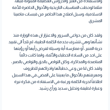
والاستفادة من العبر والدروس العظيمة المبثوثة فيها،
مثلما لوحظت المناسبات التاريخية والأحوال الحاضرة للأمة
الاسلامية، وسبل اصلاح هذا الحاضر من قبسات ماضينا
المشرق.
ولقد كان من دواعي السرور والاعتزاز ان هذه الوزارة منذ
نشأتها وهي تتشرف بخدمة الكلمة الطيبة، لم تلجأ الى تقييد
حرية المنبر، أو ممارسة أية وسيلة لفرض رأيها أو رؤيتها
على احد من السادة الخطباء والأئمة، وانما كانت دائماً
المناصحة والمذاكرة، وكان التواصي بالحق والتواصي بالصبر،
ولقد كان لنا من وعي خطبائها وادراكهم للظروف
ومعرفتهم بالأحوال ما يعيننا على المضي في هذا السبيل
اطلاقاً لحرية الكلمة ورغبة في الاستفادة من فكرة نيرة
وعبارة لطيفة وتحليل سديد ورأي رشيد.