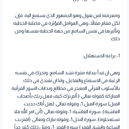
ومعرفته لمن يقول وهو الجمهور الذي يستمع اليه، فإن
لكل مقام مقالاً، وهي العوامل المؤثرة في فاعلية الخطبة
وتأثيرها في نفس السامع من جهة الخطبة نفسها ومن
ذلك:
1- براعة الاستهلال:
وهي ان تبدأ ببداية مثيرة تشد السامع، وتحرك في نفسه
الرغبة في الاستماع والتفاعل، ولنا ان نقتدي في ذلك
بالأسلوب القرآني المعجز في مطالع وبدايات السور القرآنية
المباركة كقوله تعالى: { ألم ترك كيف فعل ربك بأصحاب
الفيل} سورة الفيل: 1، وقوله تعالى: {هل أتاك حديث
الغاشية}، سورة الغاشية: 1، وقوله تعالى: {أتى امر الله فلا
تستعجلوه}، سورة النحل:1، وقوله تبارك وتعالى: {اقتربت
الساعة وانشق القمر} سورة القمر: 1، ومثل ذلك كثير جداً