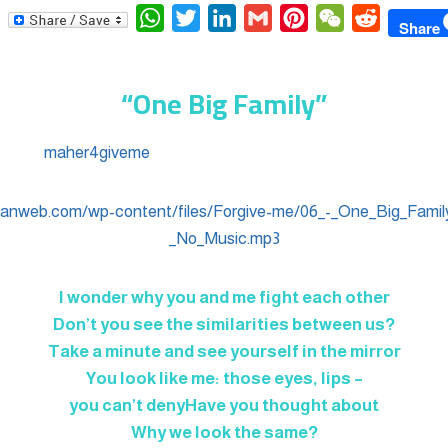
W
T
L
G
P
W
R
Share
h
w
i
m
i
e
e
a
i
n
a
n
C
d
“One Big Family”
t
t
k
i
t
h
d
s
t
e
l
e
a
i
A
e
d
r
t
t
p
r
I
e
anweb.com/wp-content/files/Forgive-me/06_-_One_Big_Famil
p
n
s
_No_Music.mp3
t
I wonder why you and me fight each other
Don’t you see the similarities between us?
Take a minute and see yourself in the mirror
You look like me: those eyes, lips –
you can’t denyHave you thought about
Why we look the same?