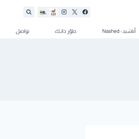
أناشيد- Nashed
طوّر ذاتـك
تواصل