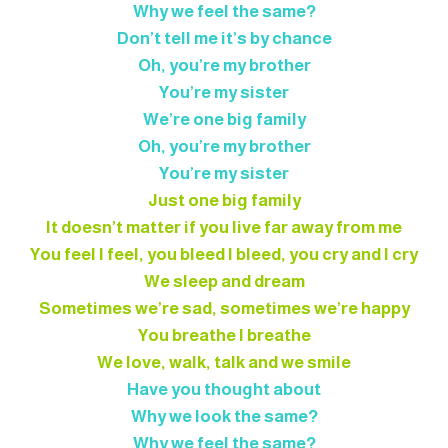
Why we feel the same?
Don’t tell me it’s by chance
Oh, you’re my brother
You’re my sister
We’re one big family
Oh, you’re my brother
You’re my sister
Just one big family
It doesn’t matter if you live far away from me
You feel I feel, you bleed I bleed, you cry and I cry
We sleep and dream
Sometimes we’re sad, sometimes we’re happy
You breathe I breathe
We love, walk, talk and we smile
Have you thought about
Why we look the same?
Why we feel the same?