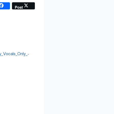
Post
y_Vocals_Only_-