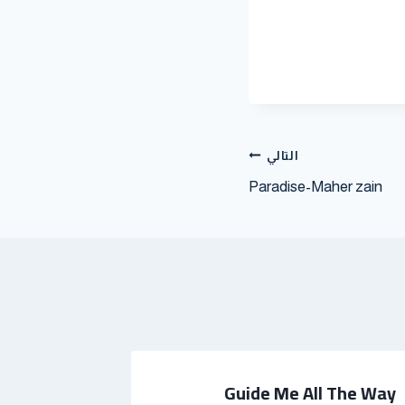
التالي
Paradise-Maher zain
her Zain
Guide Me All The Way