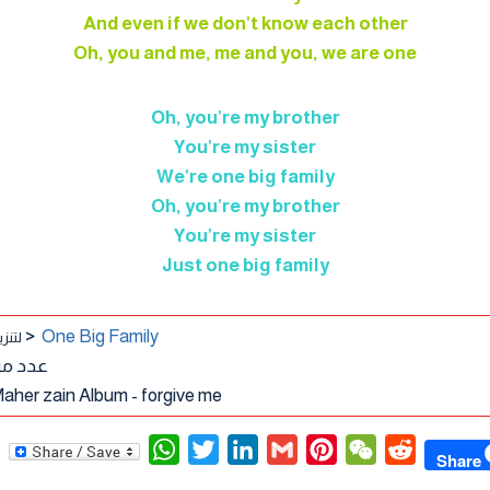
And even if we don’t know each other
Oh, you and me, me and you, we are one
Oh, you’re my brother
You’re my sister
We’re one big family
Oh, you’re my brother
You’re my sister
Just one big family
>
One Big Family
لتنز
عدد مرا
aher zain Album - forgive me
W
T
L
G
P
W
R
Share
h
w
i
m
i
e
e