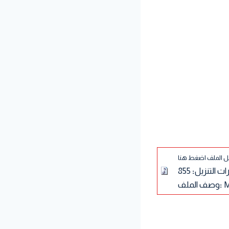
يل الملف اضغط هنا
ت التنزيل
:
855
M
:
وصف الملف