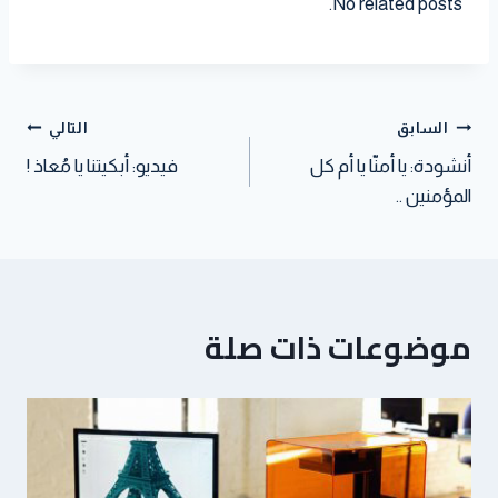
No related posts.
r
t
t
s
t
e
e
A
e
d
s
p
r
I
t
p
n
السابق
التالي
أنشودة: يا أمنّا يا أم كل
فيديو: أبكيتنا يا مُعاذ !
المؤمنين ..
موضوعات ذات صلة