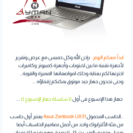
ابدأ معكم اليوم…
بإذن الله وكل خميس مع عرض وتقرير
لأجهزة تقنية ما بين لابتوبات وأجهزة كمبيوتر وكاميرات
اخترتها لكم بعناية وذلك لمواصفاتها المميزة والقوية ,
وحتى تجدون جهاز جيد موثوق يمكنكم إقتناؤه ….
جهاز هذا الإسبوع فى أول
(( سلسلة جهاز الإسبوع ))
….
…الحاسب المحمول
Asus Zenbook UX31
يعتبر أول حاسب
من فئة الألترابوك واحد من أجمل تصاميم الحاسبات أيضا
ونحيل وخفيف الوزن بشكل لايصدق وهو يقدم لك نوعان