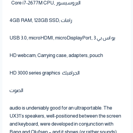
Core i7-2677M CPU, البروسيسور
4GB RAM, 128GB SSD; رامات
USB 3.0, microHDMI, microDisplayPort, يو اس بي 3
HD webcam; Carrying case, adapters, pouch
HD 3000 series graphics الجرافيك
الصوت
audio is undeniably good for an ultraportable. The
UX31’s speakers, well-positioned between the screen
and keyboard, were developed in conjunction with
Bang and Olufsen – and it shows (or rather sounds),