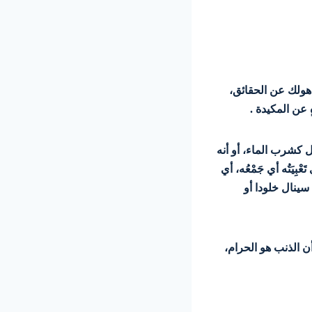
 ذهولك عن الحقائق،
عن المكيدة .
هل كشرب الماء، أو أنه
بِيَتُه أي جَمْعُه، أي
سينال خلودا أو
ن الذنب هو الحرام،