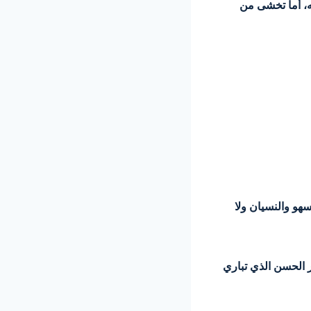
َه، أما تخشى من
السهو والنسيان ولا
ر الحسن الذي تباري