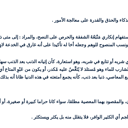
ذكاء والحذق والقدرة على معالجة الأمور .
استفهام إنكاري مَنْبَعُهُ الشفقة والحرص على النصح، والمراد : إلى متى
سب المنصوح للوهم وجعله أخا له تأكيدا على أنه غارق في الخدعة لاهٍ 
لماء أي شربه أو تتابع في شربه، وهو استعارة، كأن إتيانه الذنب بعد الذنب س
ارب للماء وهو مُستلذ لا يُنَغِّصُ عليه مُكدر، أو يكون من عَبْوِ المتاع أي تَعْ
المعاصي، ذنبا بعد ذنب، كأنه يجمع أمتعته في هذه الدنيا ظانا أنه بذلك 
، والمقصود بهما المعصية مطلقا، سواء كانا حراما كبيرة أو صغيرة، أو أ
م أي الكثير الوافر، فلا يتقلل منه بل يكثر ويستكثر .