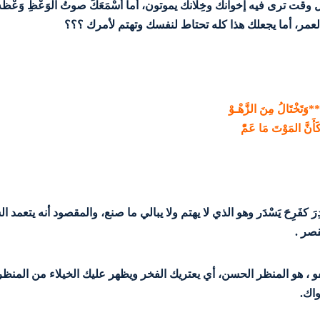
وقت ترى فيه إخوانك وخِلانك يموتون، أما أَسْمَعَكَ صوتُ الوَعْظِ وَعْظ
لعمر، أما يجعلك هذا كله تحتاط لنفسك وتهتم لأمرك ؟؟؟
وَتَخْتَالُ مِنَ الزَّهْـوْ
َأَنَّ المَوْتَ مَا عَمّْ
ِرَ كفَرِحَ يَسْدَر وهو الذي لا يهتم ولا يبالي ما صنع، والمقصود أنه يتعمد 
قصر .
لعفو ، هو المنظر الحسن، أي يعتريك الفخر ويظهر عليك الخيلاء من المنظ
اك.