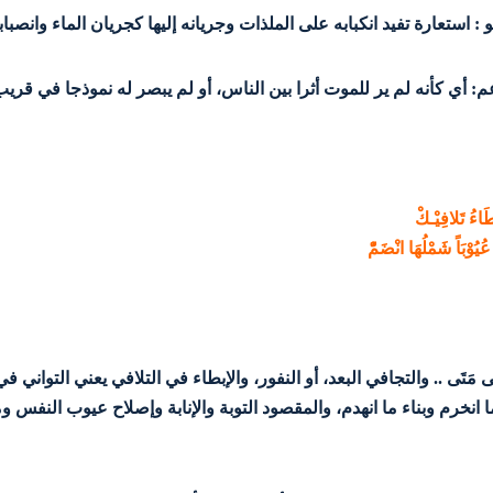
و : استعارة تفيد انكبابه على الملذات وجريانه إليها كجريان الماء وانصبا
: أي كأنه لم ير للموت أثرا بين الناس، أو لم يبصر له نموذجا في قريب 
َاءُ تَلافِيْـكْ
ُوْبَاً شَمْلُهَا انْضَمّْ
 : حَتَّى مَتَى .. والتجافي البعد، أو النفور، والإبطاء في التلافي يعني التوان
انخرم وبناء ما انهدم، والمقصود التوبة والإنابة وإصلاح عيوب النفس و