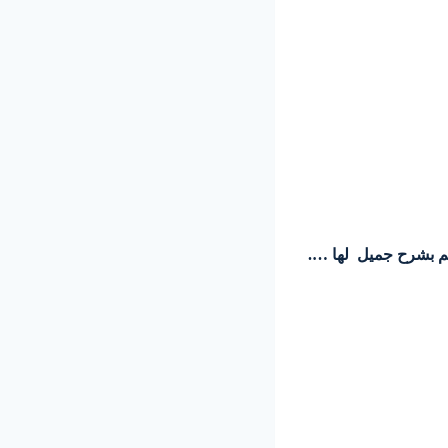
من قرابة 13 عاماً مضت , وأتيت لكم بشرح جميل لها ….