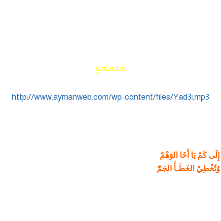
فلنستمع
http://www.aymanweb.com/wp-content/files/Yad3i.mp3
ِلَى كَمْ يَا أَخَا الوَهْمْ
* وُتُخْطِيْ الخَطَـأَ الجَمّْ