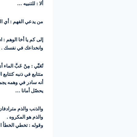
ألا : للتنبيه …
من يدعي الفهم : أي ال
إلى كم يا أخا الوهم : 
وانخداعك في نفسك . ون
تُعَبِّي : مِنْ عَبَّ ا
متتابع في ذنبه كتتابع الش
أنه سادر في وهمه يجمع 
يحصّل أمانا …
والذنب والذم مترادفان
والذم هو المكروه .
وقوله : تخطي الخطأ الج