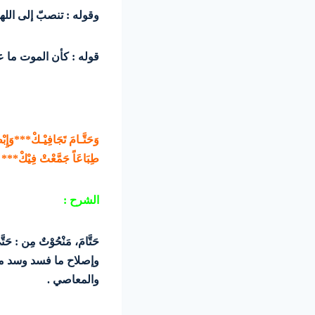
وقوله : تنصبّ إلى الله
قوله : كأن الموت ما عم
وَحَتَّـامَ تَجَافِيْـكْ***وَإِبْط
طِبَاعَاً جَمَّعْتْ فِيْكْ*** عُي
الشرح :
حَتَّامَ، مَنْحُوْتٌ مِن
وإصلاح ما فسد وسد ما 
والمعاصي .