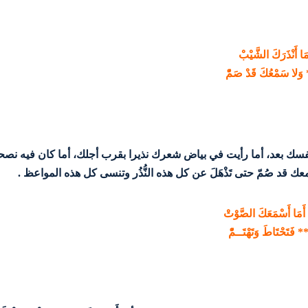
ا أَنْذَرَكَ الشَّيْبْ
وَلا سَمْعُكَ قَدْ صَمّْ
 بعد، أما رأيت في بياض شعرك نذيرا بقرب أجلك، أما كان فيه نصحا ب
عك قد صُمّ حتى تَذْهَلَ عن كل هذه النُّذُر وتنسى كل هذه المواعظ .
أَمَا أَسْمَعَكَ الصَّوْتْ
فَتَحْتَاطَ وَتَهْتَــمّْ