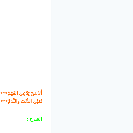
أَلا مَنْ يَدَّعِيْ الفَهْمْ*** إ
تُعَبِّيْ الذَّنْبَ وَالـَّذمّْ**
الشرح :