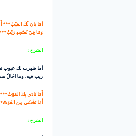
أمَا بَانَ لَكَ العَيْبْ*** أَمَ
وَمَا فِيْ نُصْحِهِ رَيْبْ*** 
الشرح :
أما ظهرت لك عيوب نفسك
ريب فيه، وما اخَالُ سم
أَمَا نَادَى بِكَ المَوْتْ*** 
أَمَا تَخْشَى مِنَ الفَوْتْ*** 
الشرح :