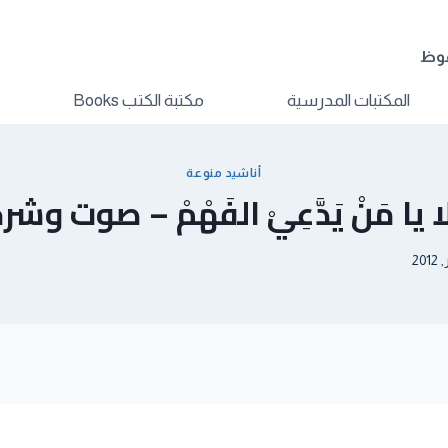
فوظ
المكتبات المدرسية
مكتبة الكتب Books
أناشيد منوعة
لا يا مَنْ يَدَّعِيْ الفَهْمْ – صوت وشر