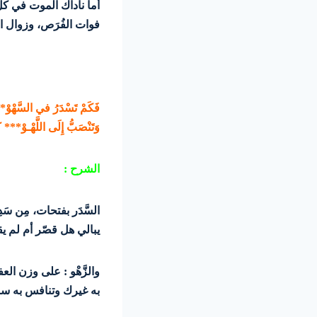
أما ناداك الموت في كل 
فوات الفُرَص، وزوال ا
فَكَمْ تَسْدَرُ في السَّهْوْ***
وَتَنْصَبُّ إِلَى اللَّهْـوْ*** ك
الشرح :
السَّدَر بفتحات، مِن سَد
يبالي هل قصّر أم لم ي
والزَّهْو : على وزن ا
به غيرك وتنافس به سو