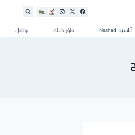
أناشيد- Nashed
طوّر ذاتـك
تواصل
ح