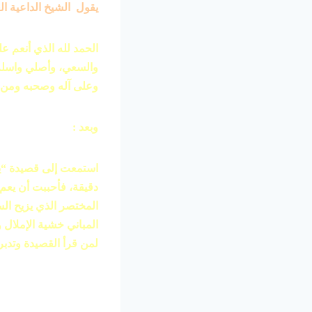
يقول الشيخ الداعية ال
الحمد لله الذي أنعم ع
والسعي، وأصلي واسلم 
وعلى آله وصحبه ومن تب
وبعد :
استمعت إلى قصيدة “يا
دقيقة، فأحببت أن يعم 
المختصر الذي يزيح ال
المباني خشية الإملال 
لمن قرأ القصيدة وتدبره