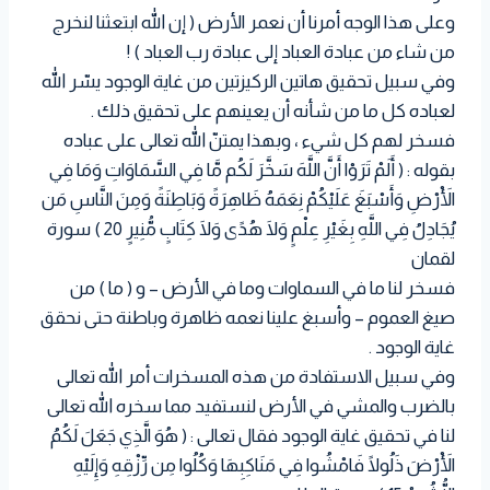
وعلى هذا الوجه أمرنا أن نعمر الأرض ( إن الله ابتعثنا لنخرج
من شاء من عبادة العباد إلى عبادة رب العباد ) !
وفي سبيل تحقيق هاتين الركيزتين من غاية الوجود يسّر الله
لعباده كل ما من شأنه أن يعينهم على تحقيق ذلك .
فسخر لهم كل شيء ، وبهذا يمتنّ الله تعالى على عباده
بقوله : ( أَلَمْ تَرَوْا أَنَّ اللَّهَ سَخَّرَ لَكُم مَّا فِي السَّمَاوَاتِ وَمَا فِي
الْأَرْضِ وَأَسْبَغَ عَلَيْكُمْ نِعَمَهُ ظَاهِرَةً وَبَاطِنَةً وَمِنَ النَّاسِ مَن
يُجَادِلُ فِي اللَّهِ بِغَيْرِ عِلْمٍ وَلَا هُدًى وَلَا كِتَابٍ مُّنِيرٍ 20 ) سورة
لقمان
فسخر لنا ما في السماوات وما في الأرض – و ( ما ) من
صيغ العموم – وأسبغ علينا نعمه ظاهرة وباطنة حتى نحقق
غاية الوجود .
وفي سبيل الاستفادة من هذه المسخرات أمر الله تعالى
بالضرب والمشي في الأرض لنستفيد مما سخره الله تعالى
لنا في تحقيق غاية الوجود فقال تعالى : ( هُوَ الَّذِي جَعَلَ لَكُمُ
الْأَرْضَ ذَلُولًا فَامْشُوا فِي مَنَاكِبِهَا وَكُلُوا مِن رِّزْقِهِ وَإِلَيْهِ