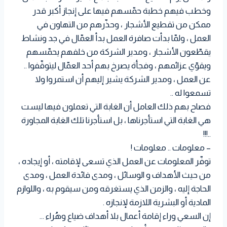
وخطب فيهم خطبة حمّسهم فيها على إنجاز أكبر قدر
ممكن من تقطيع الأشجار ، وحذّرهم من التهاون في
العمل ، ولمّا بدأت صافرة العمل بدأ العمّال في جد ونشاط
يقطّعون الأشجار ، ومدير الشركة من خلفهم يحمّسهم
ويقوّي عزائمهم ، وفجأة يصرخ بهم أحد العمّال ليتوقّفوا ..
عن العمل ، ومدير الشركة يشير إليهم أن استمروا ولا
تسمعوا له ..
فصاح بهم ذلك العامل أن الغابة التي تعملون فيها ليست
هي الغابة التي استأجرناها ، بل استأجرنا تلك الغابة المجاورة
..!!!
– معلومات .. معلومات !
توفّر المعلومات عن العمل الذي تسعى لإقامته ، أو إيجاده ،
من حيث الأهداف و الوسائل ، ومدى فائدة العمل ، ومدى
الحاجة إليه ، والزمن الذي يستغرقه ومن سيقوم به ، واللوازم
المادية أو البشرية اللازمة لإنجازه .
إن السعي وراء إقامة أعمال بلا أهداف ضياع وهُراء …