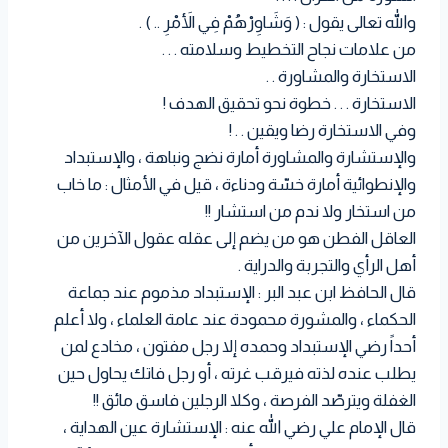
والله تعالى يقول : ( وَشَاوِرْهُمْ فِي الأَمْرِ .. ) .
من علامات نجاح التخطيط وسلامته . . .
الاستخارة والمشاورة . .
الاستخارة . . . خطوة نحو تحقيق الهدف !
وفي الاستخارة رضا ويقين . . !
والإستشارة والمشاورة أمارة نضج ونباهة ، والإستبداد
والإنطوائية أمارة خسّة ودناءة ، قيل في الأمثال : ما خاب
من استخار ولا ندم من استشار !!
العاقل الفطن هو من يضم إلى عقله عقول الآخرين من
أهل الرأي والتجربة والدراية .
قال الحافظ ابن عبد البر : الإستبداد مذموم عند جماعة
الحكماء ، والمشورة محمودة عند عامة العلماء ، ولا أعلم
أحداً رضي الإستبداد وحمده إلا رجل مفتون ، مخادع لمن
يطلب عنده لذته فيرقب غرته ، أو رجل فاتك يحاول حين
الغفلة ويترصّد الفرصة ، وكلا الرجلين فاسق مائق !!
قال الإمام علي رضي الله عنه : الإستشارة عين الهداية ،