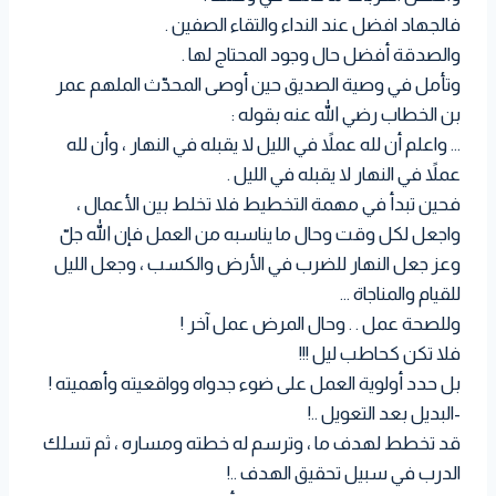
فالجهاد افضل عند النداء والتقاء الصفين .
والصدقة أفضل حال وجود المحتاج لها .
وتأمل في وصية الصديق حين أوصى المحدّث الملهم عمر
بن الخطاب رضي الله عنه بقوله :
… واعلم أن لله عملاً في الليل لا يقبله في النهار ، وأن لله
عملاً في النهار لا يقبله في الليل .
فحين تبدأ في مهمة التخطيط فلا تخلط بين الأعمال ،
واجعل لكل وقت وحال ما يناسبه من العمل فإن الله جلّ
وعز جعل النهار للضرب في الأرض والكسب ، وجعل الليل
للقيام والمناجاة …
وللصحة عمل . . وحال المرض عمل آخر !
فلا تكن كحاطب ليل !!!
بل حدد أولوية العمل على ضوء جدواه وواقعيته وأهميته !
-البديل بعد التعويل ..!
قد تخطط لهدف ما ، وترسم له خطته ومساره ، ثم تسلك
الدرب في سبيل تحقيق الهدف ..!