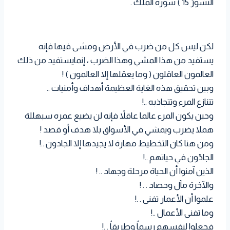
النُّشُورُ 15 ) سورة الملك .
لكن ليس كل من ضرب في الأرض ومشى فيها فإنه
يستفيد من هذا المشي وهذا الضرب ، إنمايستفيد من ذلك
العالمون العاقلون ( وما يعقلها إلا العالمون ) !
وبين تحقيق هذه الغاية العظيمة أهداف وأمنيات ..
تتنازع المرء وتتجاذبه ..!
وحين يكون المرء عالما عاقلاً فإنه لن يضيع عمره سبهللة
هملا يضرب ويمشي في الأسواق بلا هدف أو قصد !
ومن هنا كان التخطيط مهارة لا يجيدها إلا الجادون ..!
الجادّون في حياتهم ..!
الذين آمنوا أن الحياة مرحلة وجهاد .. !
والآخرة مآل وحصاد . . !
علموا أن الأعمار تفنى . .!
وما تفنى الأعمال ..!
فجعلوا لنفسهم رسماً وطريقاً . .!