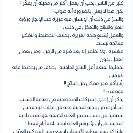
كثير من الناس يحب أن يعمل أكثر من محبته أن يفكّر !!
لكن هذا لا يعني بالضرورة أنه صواب !
والسرّ في ذلك أن الإنسان فيه غريزة حب الإنجاز ورؤية
الثمار والنتائج والتعجّل في ذلك ،
والعمل يُشبع هذه الغريزة ، بخلاف التخطيط والتفكير
فنتائجه ليست
مباشرة ، ولا تظهر إلا بعد فترة من الزمن . ومن يعمل
العمل بدون
تخطيط تقنعه أقل النتائج الحاصلة ، بخلاف من يخطط فإنه
لايرضى
إلاّ بأكبر قدر ممكن من النتائج !!
موقف : : !!!
يذكر أن إحدى الشركات المتخصصة في صناعة الخشب ،
استأجرت من بلدية المدينة غابة من غابات البلدة حتى
تستفيد من خشب شجر الغابة الكثيفة ،فوافقت بلدية
المدينة على أن تؤجرهم الغابة لمدة ثلاثة أيام فقط !!
ولما كان يوم تقطيع الأخشاب اجتمع مدير الشركة بالعمّال