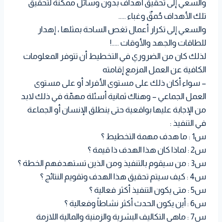
والسعي إلى تحقيق أهداف بدون وسائل ممكنة لتحقيق
تلك الأهداف حُمقٌ وغباء …..
والسعي إلى تكرار أعمال تغص الساحة بمثلها ، إهدار
للطاقات والجهد والأوقات …..!
لذلك كان من الضروري في التخطيط أن تتوفر المعلومات
الكافية عن العمل المزمع إقامته
– سواء أكان ذلك على مستوى الأفراد أو على مستوى
العمل الجماعي – وهناك ثمانية أسئلة مهمّة في ذلك لابد
من الإجابة عليها بواقعية حتى ينطلق الإنسان أو الجماعة
في التنفيذ :
س1 : ما هدف مهمة التخطيط ؟
س2 : لماذا كان هذا الهدف ذا قيمة ؟
س3 : من سيقوم بالتنفيذ ومن الذين تستهدفهم الخطة ؟
س4 : كيف سيتم تحقيق هذا الهدف وتقويم النتائج ؟
س5 : متى يكون التنفيذ أكثر فعالية ؟
س6 : أين يكون الحدث أكثر نشاطاً وفعالية ؟
س7 : ماهي التكاليف البشرية والزمنية والمالية اللازمة