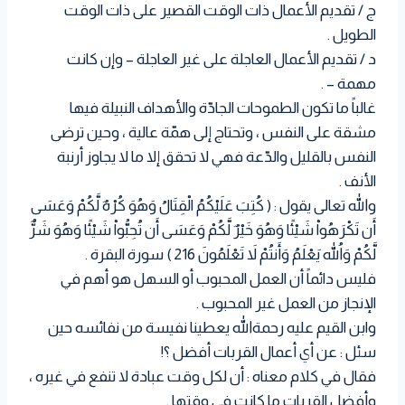
ج / تقديم الأعمال ذات الوقت القصير على ذات الوقت
الطويل .
د / تقديم الأعمال العاجلة على غير العاجلة – وإن كانت
مهمة – .
غالباً ما تكون الطموحات الجادّة والأهداف النبيلة فيها
مشقة على النفس ، وتحتاج إلى همّة عالية ، وحين ترضى
النفس بالقليل والدّعة فهي لا تحقق إلا ما لا يجاوز أرنبة
الأنف .
والله تعالى يقول : ( كُتِبَ عَلَيْكُمُ الْقِتَالُ وَهُوَ كُرْهٌ لَّكُمْ وَعَسَى
أَن تَكْرَهُواْ شَيْئًا وَهُوَ خَيْرٌ لَّكُمْ وَعَسَى أَن تُحِبُّواْ شَيْئًا وَهُوَ شَرٌّ
لَّكُمْ وَاللّهُ يَعْلَمُ وَأَنتُمْ لاَ تَعْلَمُونَ 216 ) سورة البقرة .
فليس دائماً أن العمل المحبوب أو السهل هو أهم في
الإنجاز من العمل غير المحبوب .
وابن القيم عليه رحمةالله يعطينا نفيسة من نفائسه حين
سئل : عن أي أعمال القربات أفضل ؟!
فقال في كلام معناه : أن لكل وقت عبادة لا تنفع في غيره ،
وأفضل القربات ما كانت في وقتها .