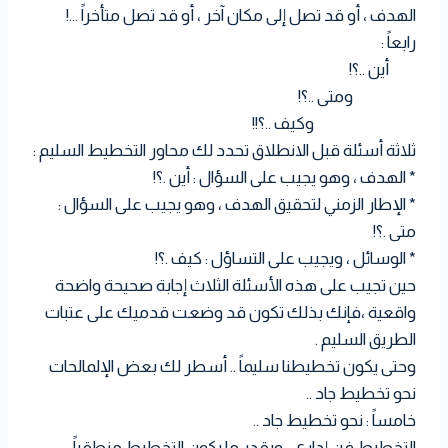
الهدف ، أو قد تصل إلى مكان آخر ، أو قد تصل متأخراً …!
رابعاً :
أين ..؟!
ومتى ..؟!
وكيف ..؟!!
ثلاثة أسئلة قبل الانطلاق تحدد لك محاور التخطيط السليم :
* الهدف ، وهو يجيب على السؤال : أين .؟!
* الإطار الزمني لتحقيق الهدف ، وهو يجيب على السؤال :
متى .؟!
* الوسائل ، ويجيب على التساؤل : كيف .؟!
حين تجيب على هذه الأسئلة الثلاث إجابة صحيحة واضحة
واقعية ،فإنك بذلك تكون قد وضعت قدميك على عتبات
الطريق السليم .
وحتى يكون تخطيطنا سليماً .. أسطر لك بعض الإلمالحات
نحو تخطيط جاد ..
خامساً : نحو تخطيط جاد ..
التخطيط فن إداري ، وبقدر ما يكون التخطيط منطقياً