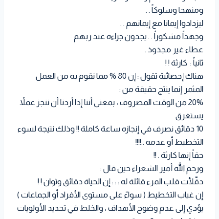
ومنهجا وسلوكاً . .
ليزدادوا إيمانا مع إيمانهم . .
وجهداً مشكوراً . . يجدون جزاءه عند ربهم
عطاء غير مجذوذ .
ثانياً : كارثة ! !
هناك إحصائية تقول : إن 80 % مما نقوم به من العمل
المثمر إنما ينتج حقيقة من :
20% من الوقت المصروف ، بمعنى أننا إذا أردنا أن ننجز عملاً
يستغرق
10 دقائق نصرف في إنجازه ساعة كاملة !! وذلك نتيجة لسوء
التخطيط أو عدمه ..!!!!
حقاً إنها كارثة . !!
ورحم الله أمير الشعراء حين قال :
دقّلأت قلب المرء قائلة له : : : إن الحياة دقائق وثوان ! !
إن غياب التخطيط ( سواءً على مستوى الأفراد أو الجماعات )
يؤدي إلى عدم وضوح الأهداف ، والخلط في تحديد الأولويات