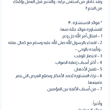
وقد خاطر من استغنى برأيه ، والتدبير قبل العمل يؤمّنك
من الندم !!
* فوائد الاستشارة : !!!
للمشاورة فوائد جمّة منها :
1 – امتثال أمر الله جل وعز .
2 – اقتداء بالرسول الله صلى الله عليه وسلم مع كمال عقله
، وتأييده بالوحي –
3 – اختصار للوقت .
4 – أكثر أسباب إصابة الصواب .
5 – تلقيح الأذهان .
6 – ترك المشاورة يُخمد الأفكار ويضيّع الفرص التي يضر
تضييعها .
7 – من أسباب الألفة بين المؤمنين .
وأخيراً :