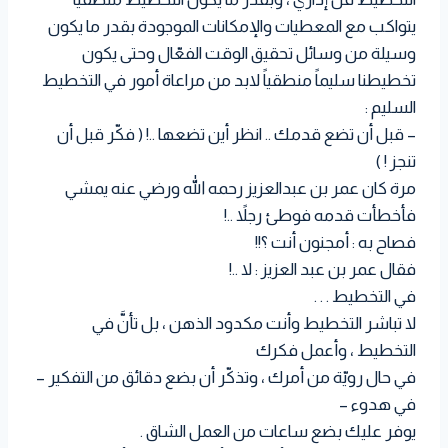
يتواكب مع المعطيات والإمكانات الموجودة بقدر ما يكون
وسيلة من وسائل تحقيق الوقت الفعّال وحتى يكون
تخطيطنا سليماً منطقياً لابد من مراعاة أمور في التخطيط
السليم :
– قبل أن تضع قدمك .. انظر أين تضعها ..! ( فكّر قبل أن
تنجز ! )
مرة كان عمر بن عبدالعزيز رحمه الله ورضي عنه يمشي
فأخطأت قدمه فوطئ رجلاً ..!
فصاح به : أمجنون أنت ؟!!
فقال عمر بن عبد العزيز : لا ..!
في التخطيط . . .
لا تباشر التخطيط وأنت مكدود الذهن ، بل تأنَّ في
التخطيط ، وأعمل فكرك
في حال رويّة من أمرك ، وتذكّر أن بضع دقائق من التفكير –
في هدوء –
يوفر عليك بضع ساعات من العمل الشاق .