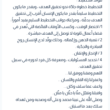
فوائد التخطيط :
التخطيط خطوة جادّة نحو تحقيق الهدف ، وبقدر ما يكون
التخطيط سليماً بقدر ما يكون الإنسان أقرب إلى تحقيق
الهدف بدقّة ، ومراعاة جوانب التخطيط السليم يفيد أموراً :
1/ اختصار الوقت ، وكسب الأوقات الفائضة التي تُهدر في
قضاء أعمال ثانوية لا توصل إلى الهدف مباشرة .
2 / تنمية الذهن وإعْماله ، وذلك يولّد لدى الإنسان روح
المبادرة والجدّية .
3 / الإنجاز والإتقان .
4 / تحديد المسئوليات ، ومعرفة كل فرد لدوره في سبيل
تحقيق الهدف .
اللهم وفقنا ووفق لنا . .
واغفرلنا زلة القلم واللسان . .
واعف عما سلف وكان . .
واقبلنا وتقبّل منّا يا حنّان يا منّان .
وصلى الله على نبينا محمد وعلى أله وصحبه ومن لهداه
سلك بعد ما استبان .