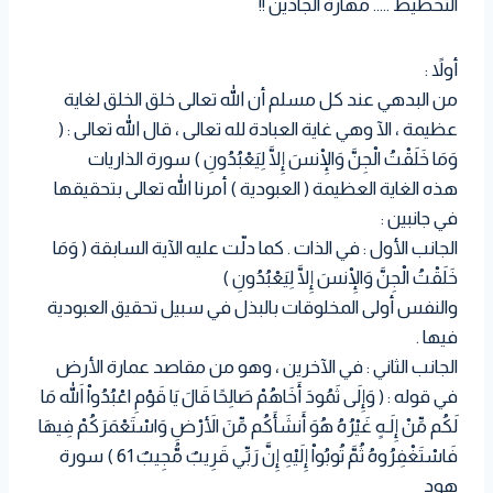
التخطيط ….. مهارة الجادين !!
a
i
n
l
e
a
i
t
t
k
r
t
t
أولاً :
s
t
e
e
من البدهي عند كل مسلم أن الله تعالى خلق الخلق لغاية
A
e
d
s
عظيمة ، الآ وهي غاية العبادة لله تعالى ، قال الله تعالى : (
p
r
I
t
وَمَا خَلَقْتُ الْجِنَّ وَالْإِنسَ إِلَّا لِيَعْبُدُونِ ) سورة الذاريات
p
n
هذه الغاية العظيمة ( العبودية ) أمرنا الله تعالى بتحقيقها
في جانبين :
الجانب الأول : في الذات . كما دلّت عليه الآية السابقة ( وَمَا
خَلَقْتُ الْجِنَّ وَالْإِنسَ إِلَّا لِيَعْبُدُونِ )
والنفس أولى المخلوقات بالبذل في سبيل تحقيق العبودية
فيها .
الجانب الثاني : في الآخرين ، وهو من مقاصد عمارة الأرض
في قوله : ( وَإِلَى ثَمُودَ أَخَاهُمْ صَالِحًا قَالَ يَا قَوْمِ اعْبُدُواْ اللّهَ مَا
لَكُم مِّنْ إِلَـهٍ غَيْرُهُ هُوَ أَنشَأَكُم مِّنَ الأَرْضِ وَاسْتَعْمَرَكُمْ فِيهَا
فَاسْتَغْفِرُوهُ ثُمَّ تُوبُواْ إِلَيْهِ إِنَّ رَبِّي قَرِيبٌ مُّجِيبٌ 61 ) سورة
هود