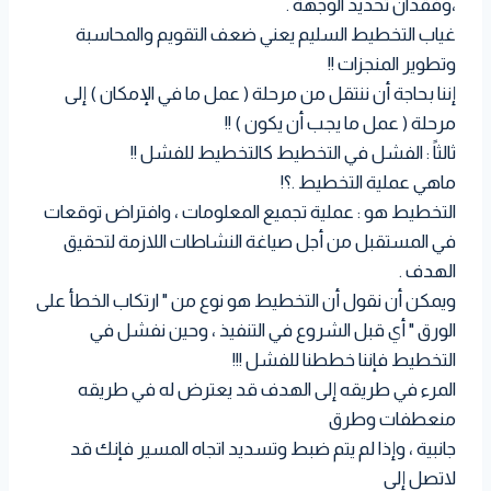
،وفقدان تحديد الوجهة .
غياب التخطيط السليم يعني ضعف التقويم والمحاسبة
وتطوير المنجزات !!
إننا بحاجة أن ننتقل من مرحلة ( عمل ما في الإمكان ) إلى
مرحلة ( عمل ما يجب أن يكون ) !!
ثالثاً : الفشل في التخطيط كالتخطيط للفشل !!
ماهي عملية التخطيط .؟!
التخطيط هو : عملية تجميع المعلومات ، وافتراض توقعات
في المستقبل من أجل صياغة النشاطات اللازمة لتحقيق
الهدف .
ويمكن أن نقول أن التخطيط هو نوع من " ارتكاب الخطأ على
الورق " أي قبل الشروع في التنفيذ ، وحين نفشل في
التخطيط فإننا خططنا للفشل !!!
المرء في طريقه إلى الهدف قد يعترض له في طريقه
منعطفات وطرق
جانبية ، وإذا لم يتم ضبط وتسديد اتجاه المسير فإنك قد
لاتصل إلى