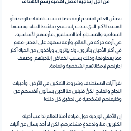
من أجل إنتاجية أفضل أهمية رسم الأهداف
a
i
n
l
e
a
i
t
t
k
r
t
t
يعيش العالم المتقدم أزمة حضارة بسبب افتقاده الوجهة أو
s
t
e
e
الهدف الأكبر الذي يجذب إليه جميع مناشط الحياة، ويمنحها
A
e
d
s
المنطقية والانسجام. أما المسلمون فأزمتهم الأساسية،
p
r
I
t
هي أزمة حركة في العالم، وأزمة شهود على العصر؛ فهم
p
n
في أكثر الأحيان يتأثرون، ولا يؤثرون، ويأخذون من الحياة أكثر
مما يعطونها؛ وذلك بسبب انخفاض إنتاجيتهم، وضعف
إدارتهم لإمكاناتهم الشخصية والعامة.
نقرأ آيات الاستخلاف وشروط التمكين في الأرض، وأدبيات
النجاح والفلاح، لكنَّ قليلين منا الذين يسألون أنفسهم عن
وظيفتهم الشخصية في تحقيق كل ذلك!
إن الأماني الوردية حول قيادة أمتنا للعالم تداعب أخيلة
الكثيرين منا، وتدغدغ مشاعرهم، لكن لا أحد يسأل عن آليات