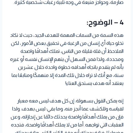
صارمة، وحواجز منيعة في وجه تلبية رغبات شخصية كثيرة.
4 – الوضوح:
هذه السمة من السمات المهمة للهدف الجيد، حيث لا تكاد
تخلو حياة أي إنسان من الرغبة في تحقيق بعض الأمور، لكن
الملاحظ أن قلة قليلة من الناس، تملك أهدافًا واضحة
ومحددة، ولذا فمن السهل أن يتهم الإنسان نفسه أو غيره
بأنه لم يتقدم باتجاه أهدافه خطوة واحدة خلال عشرين
سنة، مع أنك لا تراه خلال تلك المدة إلا منهمكًا ومتابعًا بما
يعتقد أنه هدف يستحق العناء!
إنه يمكن القول بسهولة: إن كل هدف ليس معه معيار
لقياسه وللكشف عما أنجز منه، وما بقي؛ ليس بهدف. ولذا
فإن من يملك أهدافًا واضحة يحدثك دائمًا عن إنجازاته، وعن
العقبات التي تواجهه. أما من لا يملك أهدافًا واضحة، فتجده
مضطربًا، فتارة يحدثك أنه حقق الكثير الكثير، وتارة يحدثك