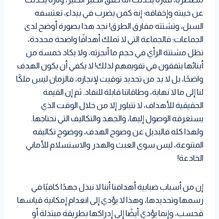
عن خيبته وإخفاقه؛ إنه كمن يضرب في بيداء، تعتسفه
السبل، وتشتته مفارق الطرق! نجد هذا بصورة أوضح لدى
الجماعات؛ فالجماعة التي لا تملك أهدافًا واضحة محددة،
تظل مشتتة الرأي في حجم ما أنجزته، ولا يكاد خمسة من
أبنائها يتفقون في تقويمهم لذلك! لا يكفي أن يكون الهدف
واضحًا، بل لا بد من تحديد توقيت لإنجازه، فالزمان ليس ملكًا
لنا إلى ما لا نهاية، وطاقاتنا قابلة للنفاد. ثم إن القيمة
الحقيقية للأهداف، لا تتبلور إلا من خلال الوقت الذي
يستغرقه الوصول إليها، والجهد والتكاليف التي نحتاجها.
ولهذا كله فالبديل عن وضوح الهدف، ووضوح تكاليفه
المتنوعة، ليس سوى العبث والهدر والاستسلام للأماني
الخادعة!
إن من أسباب ضبابية أهدافنا أننا لا نبذل جهدًا كافيًا في
رسمها وتحديدها، وهذا لا يؤدي إلى انعدام إمكانية قياسها
فحسب، وإنما يؤدي أيضًا إلى إدراكها بطريقة مبتذلة أو