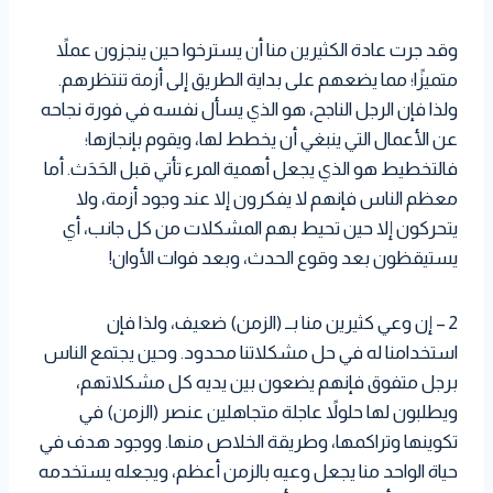
وقد جرت عادة الكثيرين منا أن يسترخوا حين ينجزون عملاً
متميزًا؛ مما يضعهم على بداية الطريق إلى أزمة تنتظرهم.
ولذا فإن الرجل الناجح، هو الذي يسأل نفسه في فورة نجاحه
عن الأعمال التي ينبغي أن يخطط لها، ويقوم بإنجازها؛
فالتخطيط هو الذي يجعل أهمية المرء تأتي قبل الحَدَث. أما
معظم الناس فإنهم لا يفكرون إلا عند وجود أزمة، ولا
يتحركون إلا حين تحيط بهم المشكلات من كل جانب، أي
يستيقظون بعد وقوع الحدث، وبعد فوات الأوان!
2 – إن وعي كثيرين منا بــ (الزمن) ضعيف، ولذا فإن
استخدامنا له في حل مشكلاتنا محدود. وحين يجتمع الناس
برجل متفوق فإنهم يضعون بين يديه كل مشكلاتهم،
ويطلبون لها حلولاً عاجلة متجاهلين عنصر (الزمن) في
تكوينها وتراكمها، وطريقة الخلاص منها. ووجود هدف في
حياة الواحد منا يجعل وعيه بالزمن أعظم، ويجعله يستخدمه