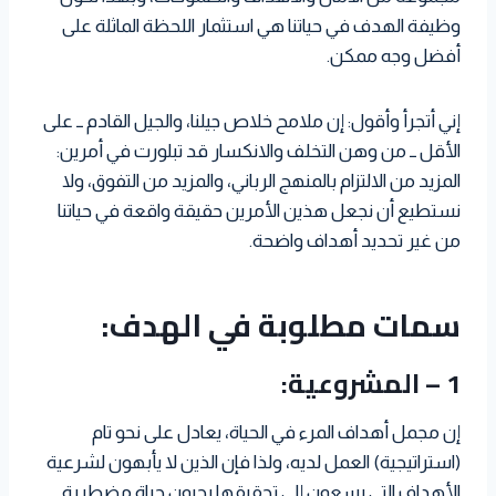
وظيفة الهدف في حياتنا هي استثمار اللحظة الماثلة على
أفضل وجه ممكن.
إني أتجرأ وأقول: إن ملامح خلاص جيلنا، والجيل القادم ــ على
الأقل ــ من وهن التخلف والانكسار قد تبلورت في أمرين:
المزيد من الالتزام بالمنهج الرباني، والمزيد من التفوق، ولا
نستطيع أن نجعل هذين الأمرين حقيقة واقعة في حياتنا
من غير تحديد أهداف واضحة.
سمات مطلوبة في الهدف:
1 – المشروعية:
إن مجمل أهداف المرء في الحياة، يعادل على نحو تام
(استراتيجية) العمل لديه، ولذا فإن الذين لا يأبهون لشرعية
الأهداف التي يسعون إلى تحقيقها يحيون حياة مضطربة