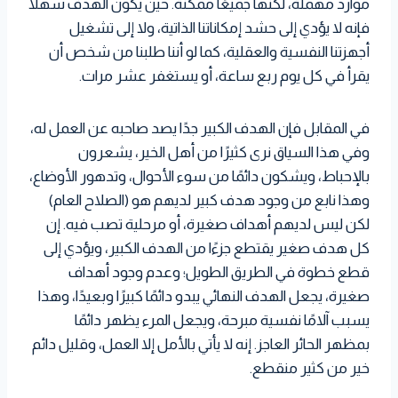
موارد مهملة، لكنها جميعًا ممكنة. حين يكون الهدف سهلاً
فإنه لا يؤدي إلى حشد إمكاناتنا الذاتية، ولا إلى تشغيل
أجهزتنا النفسية والعقلية، كما لو أننا طلبنا من شخص أن
يقرأ في كل يوم ربع ساعة، أو يستغفر عشر مرات.
في المقابل فإن الهدف الكبير جدًا يصد صاحبه عن العمل له،
وفي هذا السياق نرى كثيرًا من أهل الخير، يشعرون
بالإحباط، ويشكون دائمًا من سوء الأحوال، وتدهور الأوضاع،
وهذا نابع من وجود هدف كبير لديهم هو (الصلاح العام)
لكن ليس لديهم أهداف صغيرة، أو مرحلية تصب فيه. إن
كل هدف صغير يقتطع جزءًا من الهدف الكبير، ويؤدي إلى
قطع خطوة في الطريق الطويل؛ وعدم وجود أهداف
صغيرة، يجعل الهدف النهائي يبدو دائمًا كبيرًا وبعيدًا، وهذا
يسبب آلامًا نفسية مبرحة، ويجعل المرء يظهر دائمًا
بمظهر الحائر العاجز. إنه لا يأتي بالأمل إلا العمل، وقليل دائم
خير من كثير منقطع.