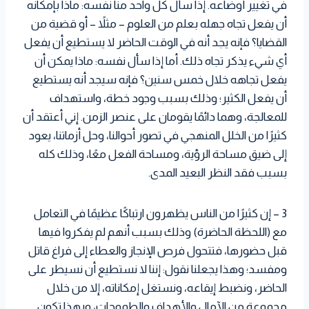
في تغيير أوضاعه. إذا سأل كل واحد منا نفسه: ماذا بإمكانه
أن يفعل تجاه جهله بعلم من العلوم – مثلاً – أو قضية من
القضايا؟ فإنه يجد أنه في الوقت الحاضر لا يستطيع أن يفعل
أي شيء يذكر تجاه ذلك. أما إذا سأل نفسه: ماذا يمكن أن
يفعل تجاهه خلال خمس سنين؟ فإنه سيجد أنه يستطيع
أن يفعل الكثير؛ وذلك بسبب وجود خطة، واستهداف
للمعالجة، وهما دائمًا يقومان على عنصر الزمن. إني أعتقد أن
كثيرًا من الخلل المنهجي في تصور أحوالنا، وحل أزماتنا، يعود
إلى ضيق مساحة الرؤية، ومساحة الفعل معًا، وذلك كله
بسبب فقد النظر البعيد المدى.
3 – إن كثيرًا من الناس يظهرون ارتباكًا عظيمًا في التعامل
مع (اللحظة الحاضرة) وذلك بسبب أنهم لم يفكروا فيها
قبل حضورها، فتتحول فرص الإنجاز والعطاء إلى فراغ قاتل
ومفسد؛ وهذا يجعلنا نقول: إننا لا نستطيع أن نسيطر على
الحاضر، ونضبط إيقاعه، ونستغل إمكاناته، إلا من خلال
مجموعة من الآمال والأهداف والطموحات، وبهذا تكون