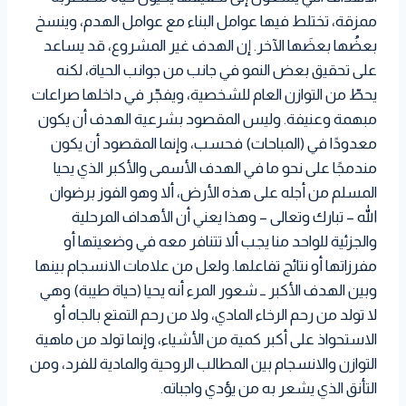
ممزقة، تختلط فيها عوامل البناء مع عوامل الهدم، وينسخ
بعضُها بعضَها الآخر. إن الهدف غير المشروع، قد يساعد
على تحقيق بعض النمو في جانب من جوانب الحياة، لكنه
يحطّ من التوازن العام للشخصية، ويفجّر في داخلها صراعات
مبهمة وعنيفة. وليس المقصود بشرعية الهدف أن يكون
معدودًا في (المباحات) فحسب، وإنما المقصود أن يكون
مندمجًا على نحو ما في الهدف الأسمى والأكبر الذي يحيا
المسلم من أجله على هذه الأرض، ألا وهو الفوز برضوان
الله – تبارك وتعالى – وهذا يعني أن الأهداف المرحلية
والجزئية للواحد منا يجب ألا تتنافر معه في وضعيتها أو
مفرزاتها أو نتائج تفاعلها. ولعل من علامات الانسجام بينها
وبين الهدف الأكبر ــ شعور المرء أنه يحيا (حياة طيبة) وهي
لا تولد من رحم الرخاء المادي، ولا من رحم التمتع بالجاه أو
الاستحواذ على أكبر كمية من الأشياء، وإنما تولد من ماهية
التوازن والانسجام بين المطالب الروحية والمادية للفرد، ومن
التأنق الذي يشعر به من يؤدي واجباته.