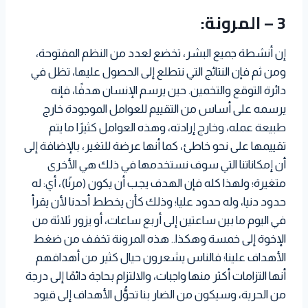
3 – المرونة:
إن أنشطة جميع البشر، تخضع لعدد من النظم المفتوحة،
ومن ثم فإن النتائج التي نتطلع إلى الحصول عليها، تظل في
دائرة التوقع والتخمين. حين يرسم الإنسان هدفًا، فإنه
يرسمه على أساس من التقييم للعوامل الموجودة خارج
طبيعة عمله، وخارج إرادته، وهذه العوامل كثيرًا ما يتم
تقييمها على نحو خاطئ، كما أنها عرضة للتغير، بالإضافة إلى
أن إمكاناتنا التي سوف نستخدمها في ذلك هي الأخرى
متغيرة؛ ولهذا كله فإن الهدف يجب أن يكون (مرنًا)، أي: له
حدود دنيا، وله حدود عليا؛ وذلك كأن يخطط أحدنا لأن يقرأ
في اليوم ما بين ساعتين إلى أربع ساعات، أو يزور ثلاثة من
الإخوة إلى خمسة وهكذا.. هذه المرونة تخفف من ضغط
الأهداف علينا؛ فالناس يشعرون حيال كثير من أهدافهم
أنها التزامات أكثر منها واجبات، والالتزام بحاجة دائمًا إلى درجة
من الحرية، وسيكون من الضار بنا تحوُّل الأهداف إلى قيود