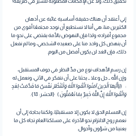
تحقيق ذلك، ولا عن الإمكانات المطلوبة للسير في طريقه!
إني أعتقد أن هناك حقيقة أساسية غائبة عن أذهان
الكثيرين منا، هي أننا لا نستطيع أن نوجد مجتمعًا أقوى من
مجموع أفراده؛ ولذا فإن النهوض بالأمة يقتضي على نحوٍ ما
أن ينهض كل واحد منا على صعيده الشخصي، وما لم نفعل
ذلك، فإن الغد لن يكون أفضل من اليوم.
إن رسم الأهداف نوع من مدِّ النظر في جوف المستقبل،
وإن الله ــ جل وعلا ــ يحثنا على أن نتفكر في الآتي، ونعمل له
:
)
يَاأَيُّهَا الَّذِينَ آمَنُوا اتَّقُوا اللَّهَ وَلْتَنْظُرْ
نَفْسٌ مَا قَدَّمَتْ لِغَدٍ
وَاتَّقُوا اللَّهَ
إِنَّ اللَّهَ خَبِيرٌ بِمَا تَعْمَلُونَ
(
{الحشر: 18}.
إن المسلم الحق لا يكون إلا مستقبليًا، ولكننا بحاجة إلى أن
نعمم روح الالتزام نحو الآخرة على مسلكنا العام تجاه كل ما
يعنينا من شؤون وأحوال.