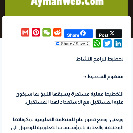
G
P
W
R
Share
Post
m
i
e
e
W
T
L
a
n
C
d
h
w
i
i
t
h
d
تخطيط لبرامج النشاط
a
i
n
l
e
a
i
t
t
k
r
t
t
مفهوم التخطيط :-
s
t
e
e
A
e
d
s
p
r
I
التخطيط عملية مستمرة يسبقها التنبؤ بما سيكون
t
p
n
عليه المستقبل مع الاستعداد لهذا المستقبل.
ويعني: وضع تصور عام للمنظمة التعليمية بمكوناتها
المختلفة والعناية بالمؤسسات التعليمية للوصول الى