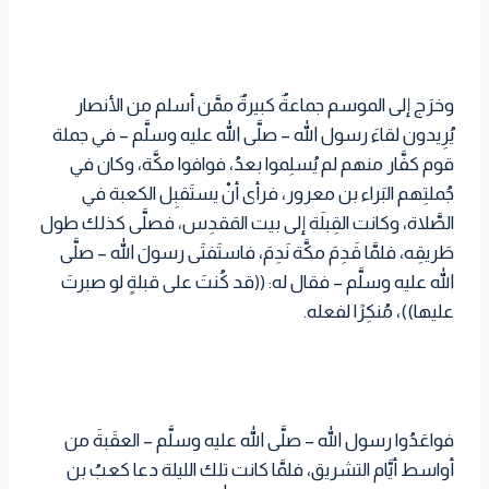
وخرَج إلى الموسم جماعةٌ كبيرةٌ ممَّن أسلم من الأنصار
يُرِيدون لقاءَ رسول الله – صلَّى الله عليه وسلَّم – في جملة
قوم كفَّار منهم لم يُسلِموا بعدُ، فوافوا مكَّة، وكان في
جُملتِهم البَراء بن معرور، فرأى أنْ يستَقبِل الكعبة في
الصَّلاة، وكانت القِبلَة إلى بيت المَقدِس، فصلَّى كذلك طول
طَريقِه، فلمَّا قَدِمَ مكَّة نَدِمَ، فاستَفتَى رسولَ الله – صلَّى
الله عليه وسلَّم – فقال له: ((قد كُنتَ على قبلةٍ لو صبرتَ
عليها))، مُنكِرًا لفعله.
فواعَدُوا رسول الله – صلَّى الله عليه وسلَّم – العقَبةَ من
أواسط أيَّام التشريق، فلمَّا كانت تلك الليلة دعا كعبُ بن