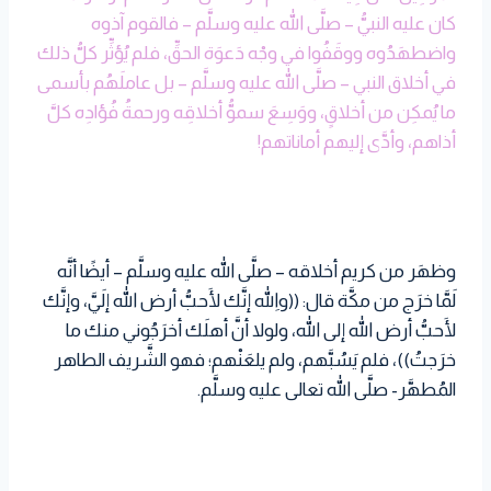
كان عليه النبيُّ – صلَّى الله عليه وسلَّم – فالقوم آذوه
واضطهَدُوه ووقَفُوا في وجْه دَعوَة الحقِّ، فلم يُؤثِّر كلُّ ذلك
في أخلاق النبي – صلَّى الله عليه وسلَّم – بل عاملَهُم بأسمى
ما يُمكِن من أخلاقٍ، ووَسِعَ سموُّ أخلاقِه ورحمةُ فُؤادِه كلَّ
أذاهم، وأدَّى إليهم أماناتهم!
وظهَر من كريم أخلاقه – صلَّى الله عليه وسلَّم – أيضًا أنَّه
لَمَّا خرَج من مكَّة قال: ((واللهِ إنَّك لَأحبُّ أرض الله إلَيَّ، وإنَّك
لَأحبُّ أرض الله إلى الله، ولولا أنَّ أهلَك أخرَجُوني منك ما
خرَجتُ))، فلم يَسُبَّهم، ولم يلعَنْهم؛ فهو الشَّريف الطاهر
المُطهَّر- صلَّى الله تعالى عليه وسلَّم.