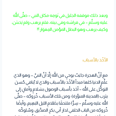
وبعد ذلك موقفه الجليل في نَومِه مكان النبي – صلَّى الله
عليه وسلَّم – في فراشه وفي بيته، فلم يرهب ولم يَخشَ،
وكيف يرهب وهو البطل المؤمن المِغوَار؟!
الأخْذ بالأسباب:
مع أنَّ الهجرة جاءَتْ بوحيٍ من الله إلاَّ أنَّ النبيَّ – وهو الذي
علَّم الدنيا كلها مبدأ الأخْذ بالأسباب والذي لا يُنافي حُسنَ
التوكُّل على الله – أخَذ بأسباب الوصول بسَلامٍ وأمانٍ إلى
يثرب (المدينة المنوَّرة)؛ ومن تلك الأسباب: خُروجُه – صلَّى
الله عليه وسلَّم – سِرًّا ملتحفًا بظَلامِ الليل البَهِيم، وأيضًا
خُروجُه من الباب الخلفي لدار أبي بكرٍ الصدِّيق، وسُلوكُه