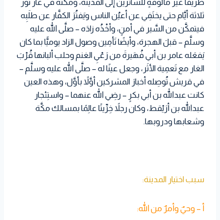
طريقًا غير مألوفةٍ للسائرين إلى المدينة، ومكثُه في غار ثور
ثلاثة أيَّام حتى يختَفِي عن أعيُن الناس ويَفتُرَ الكفَّار عن طلَبِه
فيتمكَّن من السَّير في أمنٍ، وأخْذُه زادَه – صلَّى الله عليه
وسلَّم – قبلَ الهجرة، وأيضًا تَأمِين وصول الزاد يوميًّا بما كان
يَفعَله عامر بن أبي فُهَيرةَ من رَعْيِ الغنم وحلب ألبانها قُرْبَ
الغار مع تَعمِية الأثَر، وجعل عينًا له – صلَّى الله عليه وسلَّم –
في قريش تُوصِله أخبارَ المشركين أوَّلاً بأوَّل، وهذه العين
كانت عبدالله بن أبي بكرٍ – رضِي الله عنهما – واستِئجار
عبدالله بن أرَيْقط، وكان رجلاً خِرِّيتًا عالِمًا بمسالك مكَّة
وشعابها ودروبها.
سبب اختيار المدينة:
أ – وحيٌ وأمرٌ من الله: