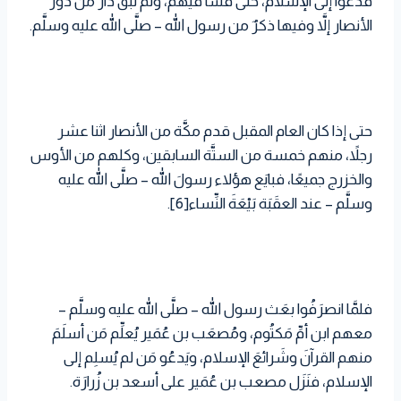
فدعوا إلى الإسلام، حتى فشا فيهم، ولم تبقَ دارٌ من دور
الأنصار إلاَّ وفيها ذكرٌ من رسول الله – صلَّى الله عليه وسلَّم.
حتى إذا كان العام المقبل قدم مكَّة من الأنصار اثنا عشر
رجلاً، منهم خمسة من الستَّة السابقين، وكلهم من الأوس
والخزرج جميعًا، فبايَع هؤلاء رسولَ الله – صلَّى الله عليه
وسلَّم – عند العقَبَة بَيْعَةَ النِّساء[6].
فلمَّا انصرَفُوا بعَث رسول الله – صلَّى الله عليه وسلَّم –
معهم ابن أمِّ مَكتُوم، ومُصعَب بن عُمَير يُعلِّم مَن أسلَمَ
منهم القرآنَ وشَرائعَ الإسلام، ويَدعُو مَن لم يُسلِم إلى
الإسلام، فنَزَل مصعب بن عُمَير على أسعد بن زُرارَة.