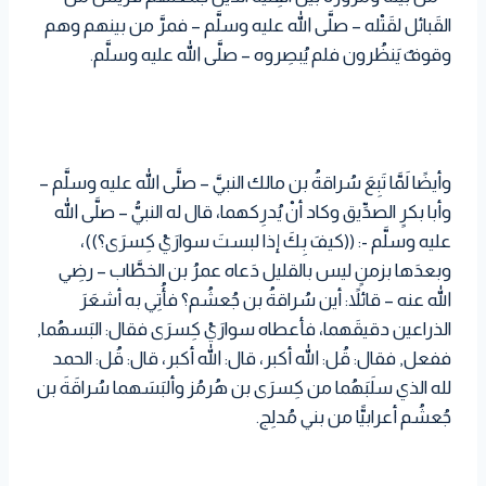
القَبائل لقَتْله – صلَّى الله عليه وسلَّم – فمرَّ من بينهم وهم
وقوفٌ يَنظُرون فلم يُبصِروه – صلَّى الله عليه وسلَّم.
وأيضًا لَمَّا تَبِعَ سُراقةُ بن مالك النبيَّ – صلَّى الله عليه وسلَّم –
وأبا بكرٍ الصدِّيق وكاد أنْ يُدرِكهما، قال له النبيُّ – صلَّى الله
عليه وسلَّم -: ((كيفَ بِكَ إذا لبستَ سوارَيْ كِسرَى؟))،
وبعدَها بزمنٍ ليس بالقليل دَعاه عمرُ بن الخطَّاب – رضِي
الله عنه – قائلاً: أين سُراقةُ بن جُعشُم؟ فأُتِي به أشعَرَ
الذراعين دقيقَهما، فأعطاه سوارَيْ كِسرَى فقال: البَسهُما,
ففعل, فقال: قُل: الله أكبر، قال: الله أكبر، قال: قُل: الحمد
لله الذي سلَبَهُما من كِسرَى بن هُرمُز وألبَسَهما سُراقَةَ بن
جُعشُم أعرابيًّا من بني مُدلِج.