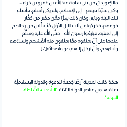
مالكٍ ورجالٌ من بني سلمة عبدَالله بن عَمرو بن حَرام –
وكان سيِّدًا فيهم – إلى الإسلام، ولم يكن أسلم، فأسلم
تلك الليلة وبايَع، وكان ذلك سِرًّا ممَّن حضَر من كفَّار
قومهم، فخرَجُوا في ثلث الليل الأوَّل مُتَسلِّلين من رِحالهم
إلى العقَبَة، فبايَعُوا رسولَ الله – صلَّى الله عليه وسلَّم –
عندها على أنْ يمنَعُوه ممَّا يمنَعُون منه أنفُسَهم ونساءَهم
وأبناءَهم، وأنْ يَرحَلَ إليهم هو وأصحابُه[7].
هكذا كانت المدينة أرضًا خِصبةً للدعوة والدولة الإسلاميَّة
بما فيها من عناصر الدولة الثلاثة:
"الشَّعب، السُّلطة،
الدولة".