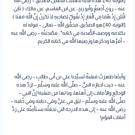
[التوبة: 40]، هذه الآية تضمَّنَتْ فَضائِل الصدِّيق – رضِي الله
عنه – روى أصبَغُ وأبو زيدٍ، عن ابن القاسم، عن مالك ﴿ ثَانِيَ
اثْنَيْنِ إِذْ هُمَا فِي الْغَارِ إِذْ يَقُولُ لِصَاحِبِهِ لَا تَحْزَنْ إِنَّ اللَّهَ مَعَنَا ﴾
[التوبة: 40] هو الصدِّيق، فحقَّق الله – تعالى – قوله له
بكلامه ووصف الصُّحبة في كتابه" ، فصُحبَتُه – رضِي الله عنه
– أقرَّها وذكَرَها ورَضِيَها الله في كتابه الكريم.
وأيضًا ظهرَتْ مَنقبةٌ لسيِّدنا علي بن أبي طالبٍ – رضِي الله
عنه – حيث اختارَه النبيُّ – صلَّى الله عليه وسلَّم – لرَدِّ هذه
الوَدائِع والأمانات إلى أهلها، ويا لها من مَنقَبة! إنَّ النبي –
صلَّى الله عليه وسلَّم – يَثِقَ في عليٍّ وفي ديانته وفي خُلقِه –
رضِي الله عنه – إلى هذه الدرجة التي تجعَلُه يستَأمِنُه على رَدِّ
أمانات القوْم!