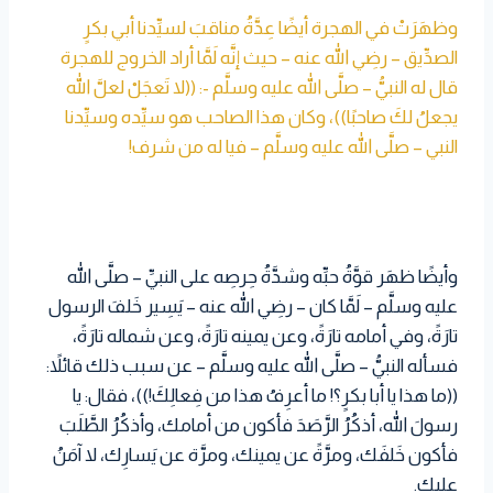
وظهَرَتْ في الهجرة أيضًا عِدَّةُ مناقبَ لسيِّدنا أبي بكرٍ
الصدِّيق – رضِي الله عنه – حيث إنَّه لَمَّا أراد الخروج للهجرة
قال له النبيُّ – صلَّى الله عليه وسلَّم -: ((لا تَعجَلْ لعلَّ الله
يجعلُ لكَ صاحبًا))، وكان هذا الصاحب هو سيِّده وسيِّدنا
النبي – صلَّى الله عليه وسلَّم – فيا له من شرف!
وأيضًا ظهَر قوَّةُ حبِّه وشدَّةُ حِرصِه على النبيِّ – صلَّى الله
عليه وسلَّم – لَمَّا كان – رضِي الله عنه – يَسِير خَلفَ الرسول
تارَةً، وفي أمامه تارَةً، وعن يمينه تارَةً، وعن شماله تارَةً،
فسأله النبيُّ – صلَّى الله عليه وسلَّم – عن سبب ذلك قائلاً:
((ما هذا يا أبا بكرٍ؟! ما أعرِفُ هذا من فِعالِكَ!))، فقال: يا
رسولَ الله، أذكُرُ الرَّصَدَ فأكون من أمامك، وأذكُرُ الطَّلَبَ
فأكون خَلفَك، ومرَّةً عن يمينك، ومرَّة عن يَسارِك، لا آمَنُ
عليك.