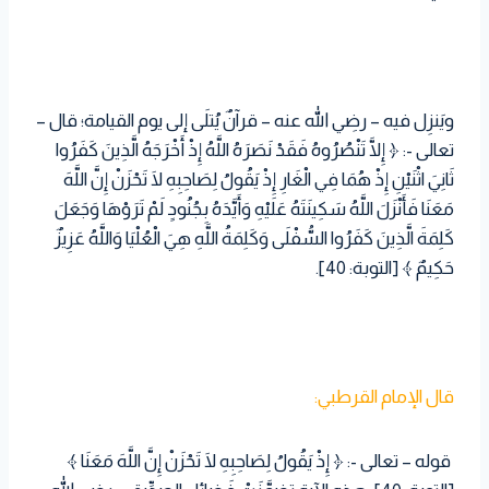
ويَنزِل فيه – رضِي الله عنه – قرآنٌ يُتلَى إلى يوم القيامة؛ قال –
تعالى -: ﴿ إِلَّا تَنْصُرُوهُ فَقَدْ نَصَرَهُ اللَّهُ إِذْ أَخْرَجَهُ الَّذِينَ كَفَرُوا
ثَانِيَ اثْنَيْنِ إِذْ هُمَا فِي الْغَارِ إِذْ يَقُولُ لِصَاحِبِهِ لَا تَحْزَنْ إِنَّ اللَّهَ
مَعَنَا فَأَنْزَلَ اللَّهُ سَكِينَتَهُ عَلَيْهِ وَأَيَّدَهُ بِجُنُودٍ لَمْ تَرَوْهَا وَجَعَلَ
كَلِمَةَ الَّذِينَ كَفَرُوا السُّفْلَى وَكَلِمَةُ اللَّهِ هِيَ الْعُلْيَا وَاللَّهُ عَزِيزٌ
حَكِيمٌ ﴾ [التوبة: 40].
قال الإمام القرطبي:
قوله – تعالى -: ﴿ إِذْ يَقُولُ لِصَاحِبِهِ لَا تَحْزَنْ إِنَّ اللَّهَ مَعَنَا ﴾