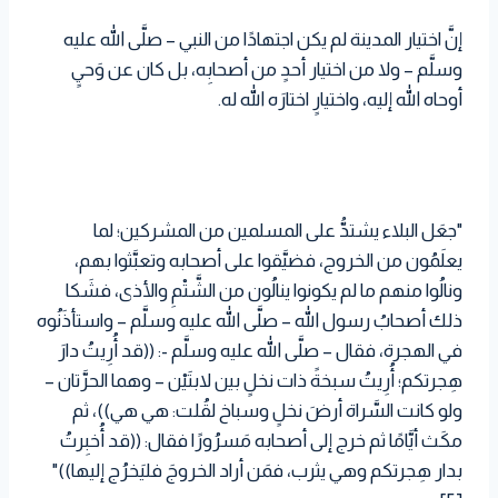
إنَّ اختيار المدينة لم يكن اجتهادًا من النبي – صلَّى الله عليه
وسلَّم – ولا من اختيار أحدٍ من أصحابِه، بل كان عن وَحيٍ
أوحاه الله إليه، واختيارٍ اختارَه الله له.
"جعَل البلاء يشتدُّ على المسلمين من المشركين؛ لما
يعلَمُون من الخروج، فضيَّقوا على أصحابه وتعبَّثوا بهم،
ونالُوا منهم ما لم يكونوا ينالُون من الشَّتْمِ والأذى، فشَكا
ذلك أصحابُ رسول الله – صلَّى الله عليه وسلَّم – واستأذَنُوه
في الهجرة، فقال – صلَّى الله عليه وسلَّم -: ((قد أُرِيتُ دارَ
هِجرتكم؛ أُرِيتُ سبخةً ذات نخلٍ بين لابتَيْن – وهما الحرَّتان –
ولو كانت السَّراة أرضَ نخلٍ وسباخ لقُلت: هي هي))، ثم
مكَث أيَّامًا ثم خرج إلى أصحابه مَسرُورًا فقال: ((قد أُخبِرتُ
بدار هِجرتكم وهي يثرب، فمَن أراد الخروجَ فليَخرُج إليها))"