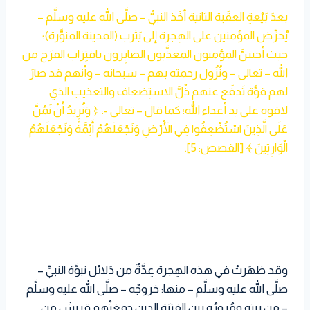
بعدَ بَيْعةِ العقَبة الثانية أخَذ النبيُّ – صلَّى الله عليه وسلَّم –
يُحرِّض المؤمنين على الهِجرة إلى يَثرب (المدينة المنوَّرة)؛
حيث أحسَّ المؤمنون المعذَّبون الصابِرون باقتِرَاب الفرَج من
الله – تعالى – ونُزُول رحمته بهم – سبحانه – وأنهم قد صارَ
لهم قوَّة تَدفَع عنهم ذُلَّ الاستِضعاف والتعذيب الذي
لاقوه على يد أعداء الله؛ كما قال – تعالى -: ﴿ وَنُرِيدُ أَنْ نَمُنَّ
عَلَى الَّذِينَ اسْتُضْعِفُوا فِي الْأَرْضِ وَنَجْعَلَهُمْ أَئِمَّةً وَنَجْعَلَهُمُ
الْوَارِثِينَ ﴾ [القصص: 5].
وقد ظهَرتْ في هذه الهِجرة عِدَّةٌ من دَلائل نبوَّة النبيِّ –
صلَّى الله عليه وسلَّم – منها: خروجُه – صلَّى الله عليه وسلَّم
– من بيته ومُرورُه بين الفِتيَة الذين جمعَتْهم قريش من