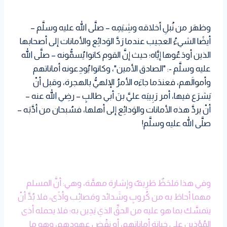
وظهَر من نُبلِ أخلاقه وشِيَمِه – صلَّى الله عليه وسلَّم –
أيضًا الشيءُ العجيب عندما رَدَّ الوَدائِع والأمانات إلى أصحابها
الذين أودَعُوها إيَّاه؛ حيث إنَّ القوم كانوا يُسمُّونه – صلَّى الله
عليه وسلَّم -: "الصادق الأمين"، وكانوا يُودِعونه أماناتهم
وأموالَهم، فعندَما جاءَه الأمرُ الإلهيُّ بالهجرة، وقبل أنْ
يَشرَع فيها، أمر رَبِيبَه عليَّ بنَ أبي طالبٍ – رضِي الله عنه –
أنْ يردَّ هذه الأمانات والوَدائِع إلى أهلها، فسُبحان من أدَّبَه –
صلَّى الله عليه وسلَّم!
وفي هذا مَلحَظٌ طَرِيفٌ وإشارة مهمَّة، وهي: أنَّ المسلم
مهما أحاطَ به من كُروبٍ وشَدائد ومَصائِب وأذًى، فلا بُدَّ أنْ
يتمسَّك بما هو عليه من الحقِّ الذي يَدِين به؛ فلا يحمله أذى
المُؤذِين على خِيانة أماناتهم، أو نقْض عهودهم، وهو ما