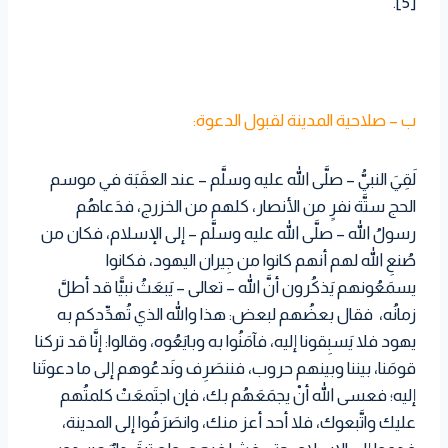
[5].
ب – صلاحية المدينة لقبول الدعوة:
لَقِيَ النبيُّ – صلَّى الله عليه وسلَّم – عند العقَبَة في موسم
الحج ستَّة نفرٍ من الأنصار، كلهم من الخزرج، فدَعاهُم
رسولُ الله – صلَّى الله عليه وسلَّم – إلى الإسلام، فكان من
صُنعِ الله لهم أنهم كانوا من جِيران اليهود، فكانوا
يسمَعُونهم يَذكُرون أنَّ الله – تعالى – يَبعَثُ نبيًّا قد أطلَّ
زمانُه، فقال بعضُهم لبعض: هذا والله الذي تُهدِّدكم به
يهود فلا يَسبِقونا إليه، فآمَنُوا به وبايَعُوه، وقالوا: إنَّا قد تركنا
قومَنا، بيننا وبينهم حروب، فننصَرِف ونَدعُوهم إلى ما دعوتَنا
إليه؛ فعسى الله أنْ يجمَعَهُم بك، فإن اجتَمعَتْ كلمتُهم
عليك واتَّبعوك، فلا أحد أعز منك، وانصَرَفُوا إلى المدينة،