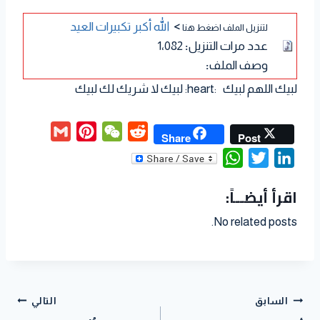
>
الله أكبر تكبيرات العيد
لتنزيل الملف اضغط هنا
عدد مرات التنزيل
:
1٬082
وصف الملف
:
لبيك اللهم لبيك :heart: لبيك لا شريك لك لبيك
G
P
W
R
Share
Post
m
i
e
e
W
T
L
a
n
C
d
h
w
i
اقرأ أيضــاً:
i
t
h
d
a
i
n
l
e
a
i
t
t
k
No related posts.
r
t
t
s
t
e
e
A
e
d
s
p
r
I
t
p
n
السابق
التالي