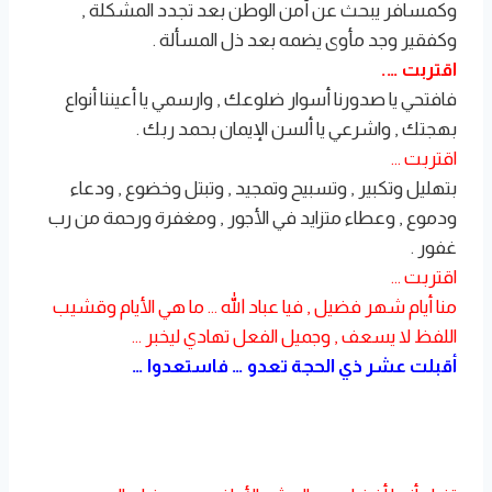
وكمسافر يبحث عن أمن الوطن بعد تجدد المشكلة ,
وكفقير وجد مأوى يضمه بعد ذل المسألة .
اقتربت ….
فافتحي يا صدورنا أسوار ضلوعك , وارسمي يا أعيننا أنواع
بهجتك , واشرعي يا ألسن الإيمان بحمد ربك .
اقتربت …
بتهليل وتكبير , وتسبيح وتمجيد , وتبتل وخضوع , ودعاء
ودموع , وعطاء متزايد في الأجور , ومغفرة ورحمة من رب
غفور .
اقتربت …
منا أيام شهر فضيل , فيا عباد الله … ما هي الأيام وقشيب
اللفظ لا يسعف , وجميل الفعل تهادي ليخبر …
أقبلت عشر ذي الحجة تعدو … فاستعدوا …