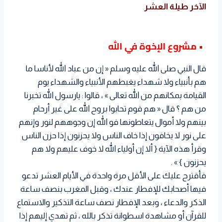
الآخر طيلة العشر
• مشروع الإخوة في الله
قال النبي صلى الله عليه وسلم « إن من عباد الله لأناسا ما
هم بأنبياء ولا شهداء يغبطهم الأنبياء والشهداء يوم
القيامة بمكانهم من الله تعالى » ، قالوا : يارسول الله تخبرنا
من هم ؟ قال « هم قوم تحابوا بروح الله على غير أرحام
بينهم ولا أموال يتعاطونها فو الله إن وجوههم لنور وإنهم
على نور لا يخافون إذا خاف الناس ولا يحزنون إذا حزن الناس
وقرأ هذه الآية { ألا إن أولياء الله لا خوف عليهم ولا هم
يحزنون } » .
فأقترح عليك على الأقل مرة واحدة في الأيام العشر تدعو
فيها أصحابك للإفطار عندك ، وقبل المغرب بنصف ساعة
الذكر والدعاء ، وبعد الإفطار نصف ساعة التذكير والاستماع
للقرآن أو مشاهدة اسطوانة تذكر بالله ، ثم تهدي إليهم إذا