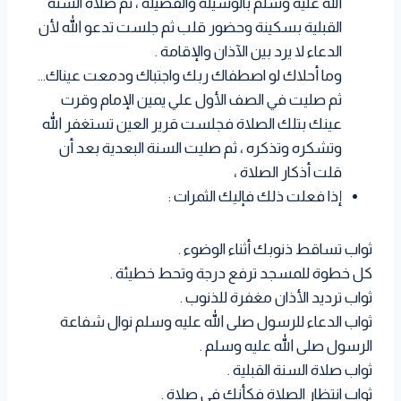
الله عليه وسلم بالوسيلة والفضيلة ، ثم صلاة السنة
القبلية بسكينة وحضور قلب ثم جلست تدعو الله لأن
الدعاء لا يرد بين الآذان والإقامة .
وما أحلاك لو اصطفاك ربك واجتباك ودمعت عيناك…
ثم صليت في الصف الأول علي يمين الإمام وقرت
عينك بتلك الصلاة فجلست قرير العين تستغفر الله
وتشكره وتذكره ، ثم صليت السنة البعدية بعد أن
قلت أذكار الصلاة ،
إذا فعلت ذلك فإليك الثمرات :
ثواب تساقط ذنوبك أثناء الوضوء .
كل خطوة للمسجد ترفع درجة وتحط خطيئة .
ثواب ترديد الأذان مغفرة للذنوب .
ثواب الدعاء للرسول صلى الله عليه وسلم نوال شفاعة
الرسول صلى الله عليه وسلم .
ثواب صلاة السنة القبلية .
ثواب انتظار الصلاة فكأنك في صلاة .