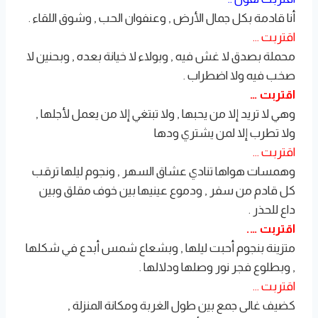
أنا قادمة بكل جمال الأرض , وعنفوان الحب , وشوق اللقاء .
اقتربت …
محملة بصدق لا غش فيه , وبولاء لا خيانة بعده , وبحنين لا
صخب فيه ولا اضطراب .
اقتربت …
وهي لا تريد إلا من يحبها , ولا تبتغي إلا من يعمل لأجلها ,
ولا تطرب إلا لمن يشتري ودها
اقتربت …
وهمسات هواها تنادي عشاق السهر , ونجوم ليلها ترقب
كل قادم من سفر , ودموع عينيها بين خوف مقلق وبين
داع للحذر .
اقتربت ….
متزينة بنجوم أحبت ليلها , وبشعاع شمس أبدع في شكلها
, وبطلوع فجر نور وصلها ودلالها .
اقتربت …
كضيف غالى جمع بين طول الغربة ومكانة المنزلة ,