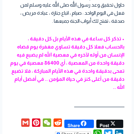
حاول تحقيق وعد رسول الله صلى الله عليه وسلم لمن
فعل في اليوم الواحد : صيام ، اتباع جنازة ، عيادة مريض ،
صدقة ، تفتح لك أبواب الجنة جميعها .
• تذكر كل ساعة في هذه الأيام بل كل دقيقة ،
بالحساب فعلا كل دقيقة تساوي مغفرة يوم قضاه
الإنسان من أوله لآخره في معصية الله لم يضيع فيه
دقيقة واحدة من المعصية ، أي 86400 معصية في يوم
تمحى بدقيقة واحدة في هذه الأيام المباركة ، فلا تضيع
دقيقة من أغلى كنز في حياة المؤمن .. في أفضل أيام
الله ..
________________________
G
P
W
R
Share
Post
m
i
e
e
W
T
L