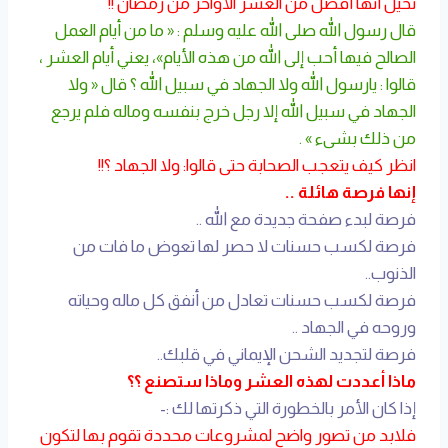
تخيل أنها أفضل من العشر الأواخر من رمضان !!
قال رسول الله صلى الله عليه وسلم : « ما من أيام العمل
الصالح فيها أحب إلى الله من هذه الأيام»، يعني أيام العشر ،
قالوا : يارسول الله ولا الجهاد في سبيل الله ؟ قال « ولا
الجهاد في سبيل الله إلا رجل خرج بنفسه وماله فلم يرجع
من ذلك بشىء » .
انظر كيف يتعجب الصحابة حتى قالوا: ولا الجهاد ؟!!
إنها فرصة هائلة ..
فرصة لبدء صفحة جديدة مع الله ..
فرصة لكسب حسنات لا حصر لها تعوض ما فات من
الذنوب..
فرصة لكسب حسنات تعادل من أنفق كل ماله وحياته
وروحه في الجهاد ..
فرصة لتجديد الشحن الإيماني في قلبك..
ماذا أعددت لهذه العشر وماذا ستصنع ؟؟
إذا كان الأمر بالخطورة التي ذكرتها لك :-
فلابد من تصور واضح لمشروعات محددة تقوم بها لتكون