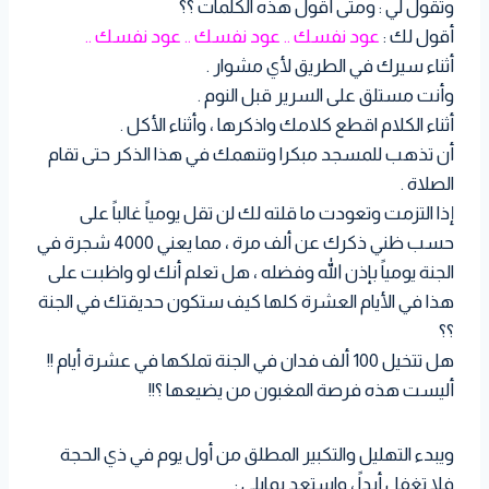
وتقول لي : ومتى أقول هذه الكلمات ؟؟
أقول لك :
عود نفسك .. عود نفسك .. عود نفسك ..
أثناء سيرك في الطريق لأي مشوار .
وأنت مستلق على السرير قبل النوم .
أثناء الكلام اقطع كلامك واذكرها ، وأثناء الأكل .
أن تذهب للمسجد مبكرا وتنهمك في هذا الذكر حتى تقام
الصلاة .
إذا التزمت وتعودت ما قلته لك لن تقل يومياً غالباً على
حسب ظني ذكرك عن ألف مرة ، مما يعني 4000 شجرة في
الجنة يومياً بإذن الله وفضله ، هل تعلم أنك لو واظبت على
هذا في الأيام العشرة كلها كيف ستكون حديقتك في الجنة
؟؟
هل تتخيل 100 ألف فدان في الجنة تملكها في عشرة أيام !!
أليست هذه فرصة المغبون من يضيعها ؟!!
ويبدء التهليل والتكبير المطلق من أول يوم في ذي الحجة
فلا تغفل أبداً ، واستعد بمايلي :