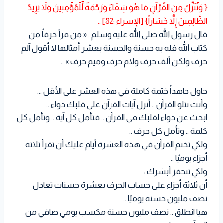
{ وَنُنَزِّلُ مِنَ القُرْآنِ مَا هُوَ شِفَاءٌ وَرَحْمَةٌ لِّلْمُؤْمِنِينَ وَلاَ يَزِيدُ
الظَّالِمِينَ إِلاَّ خَسَاراً} [الإسراء :82] ..
قال رسول الله صلى الله عليه وسلم : « من قرأ حرفاً من
كتاب الله فله به حسنة والحسنة بعشر أمثالها لا أقول آلم
حرف ولكن ألف حرف ولام حرف وميم حرف » ..
حاول جاهداً ختمة كاملة في هذه العشر على الأقل …
وأنت تتلو القرآن .. أنزل آيات القرآن على قلبك دواء ..
ابحث عن دواء لقلبك في القرآن .. فتأمل كل آية .. وتأمل كل
كلمة .. وتأمل كل حرف ..
ولكي تختم القرآن في هذه العشرة أيام عليك أن تقرأ ثلاثة
أجزاء يوميًا ..
ولكي تتحفز أبشرك :
أن ثلاثة أجزاء على حساب الحرف بعشرة حسنات تعادل
نصف مليون حسنة يوميًا ..
هيا انطلق .. نصف مليون حسنة مكسب يومي صافي من