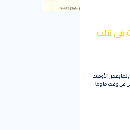
ُ على الكسل " 10 طلقات فى قلب
أتى لها بعض الأوقات
 لي في وقت ما وما