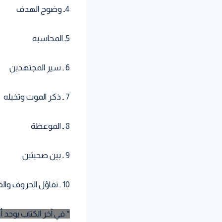
4ـ وضوح الهدف
5ـ المحاسبة
6 ـ سير المجتهدين
7 ـ ذكر الموت وتخيله
8 ـ الموعظة
9 ـ بين صحبتين
10 ـ تفاؤل الحروف والقلوب
* في آخر الكتاب يوجد