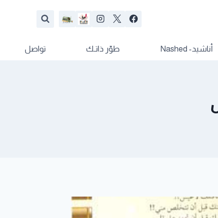
أناشيد- Nashed
طوّر ذاتـك
تواصل
ل