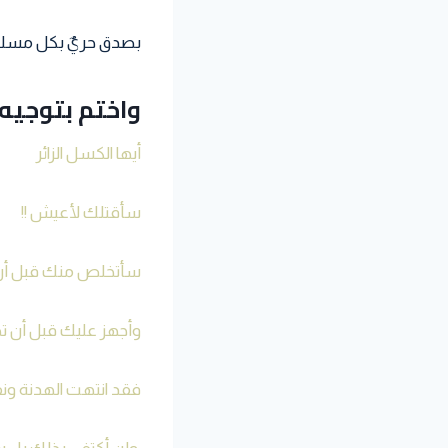
بصدق حريٌ بكل مسلم 
واختم بتوجيه 
أيها الكسل الزائر
سأقتلك لأعيش !!
سأتخلص منك قبل أن 
وأجهز عليك قبل أن تج
فقد انتهت الهدنة ون