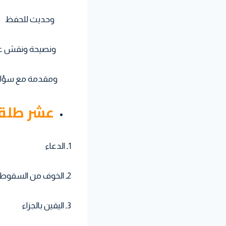
وحديث للحفظ
ونصيحة ونقش على أ
ومقدمة مع سؤالين ل
عشر طلقا
1ـ الدعاء
2ـ الخوف من السقوط في فخ النفاق
3ـ اليقين بالجزاء