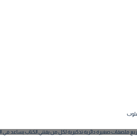
 أربع ملصقات صغيرة دائرية تذكيرية لكل من يقتني الكتاب يساعد في 