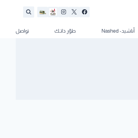
أناشيد- Nashed
طوّر ذاتـك
تواصل