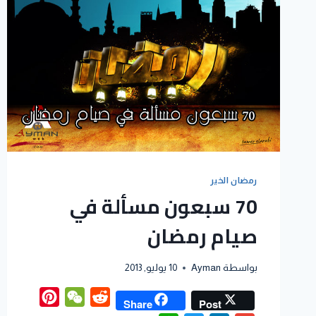
رمضان الخير
70 سبعون مسألة في
صيام رمضان
بواسطة
Ayman
10 يوليو, 2013
interest
WeChat
Reddit
Share
Post